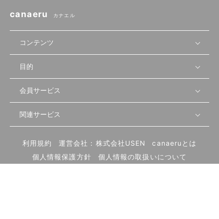
canaeru
カナエル
コンテンツ
目的
無料開業相談
セミナーで学ぶ
会員サービス
店舗運営
物件を探す
セミナー情報
資金・手続き
関連サービス
会員登録
先輩開業者の声
セミナー動画
首都圏
物件
メルマガ設定
記事から学ぶ
セミナー協力一覧
大阪
飲食店サクセスガイド（外部サイト）
内装・設備
利用規約
運営会社：株式会社USEN
canaeruとは
ログイン
飲食店の始め方
北海道
開業・経営に関する記事
個人情報保護方針
個人情報の取扱いについて
食材・仕入れ
業態別の開業方法
東海
編集ポリシー
お問い合わせ
サイトマップ
集客・宣伝
その他
トレンド
UIターン開業特集
飲食店開業