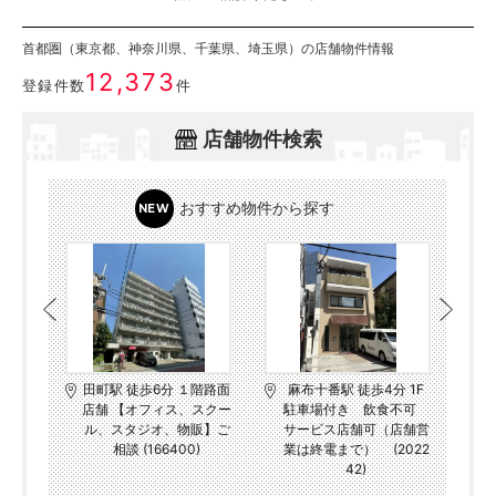
首都圏（東京都、神奈川県、千葉県、埼玉県）の店舗物件情報
12,373
登録件数
件
店舗物件検索
おすすめ物件から探す
JR中
田町駅 徒歩6分 １階路面
麻布十番駅 徒歩4分 1F
にて路
店舗 【オフィス、スクー
駐車場付き 飲食不可
がでま
ル、スタジオ、物販】ご
サービス店舗可（店舗営
)
相談 (166400)
業は終電まで） (2022
42)