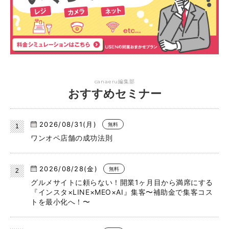
canaeru編集部
おすすめセミナー
2026/08/31(月)
無料
ワンオペ店舗の成功法則
2026/08/28(金)
無料
グルメサイトに頼らない！開業1ヶ月目から満席にする
『インスタ×LINE×MEO×AI』集客〜補助金で集客コス
トを最小化へ！〜