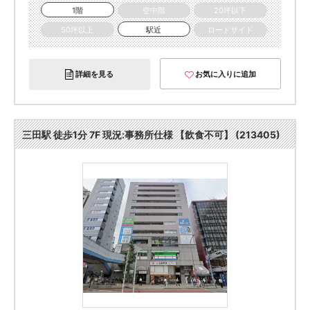
1階
空中階
20坪以下
50坪以上
駅近
ロードサイド
詳細を見る
お気に入りに追加
三田駅 徒歩1分 7F 現況:事務所仕様 【飲食不可】 (213405)