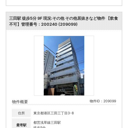
三田駅 徒歩5分 9F 現況:その他 その他居抜きなど物件 【飲食
不可】管理番号：200240 (209099)
物件ID：209099
物件概要
住所
東京都港区三田三丁目3-8
都営浅草線三田駅
最寄駅
徒歩5分