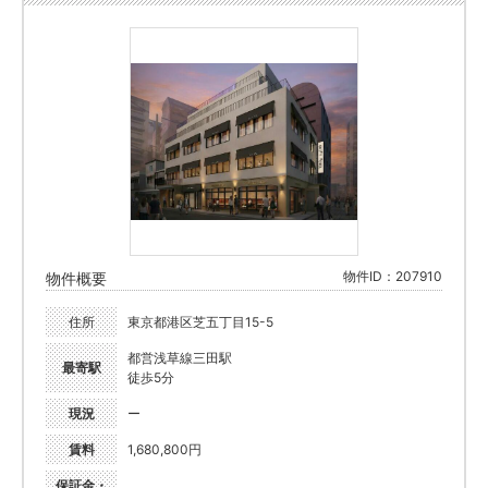
物件ID：207910
物件概要
住所
東京都港区芝五丁目15-5
都営浅草線三田駅
最寄駅
徒歩5分
現況
ー
賃料
1,680,800円
保証金・