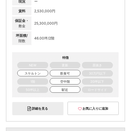
現況
ー
賃料
2,530,000円
保証金・
25,300,000円
敷金
坪面積/
46.00坪/2階
階数
特徴
NEW
更新
居抜き
スケルトン
飲食可
30万円以下
1階
空中階
20坪以下
50坪以上
駅近
ロードサイド
詳細を見る
お気に入りに追加