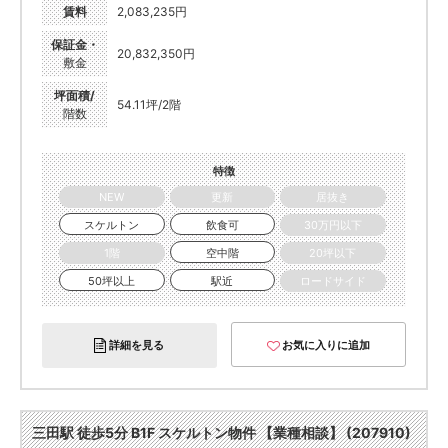
賃料
2,083,235円
保証金・
20,832,350円
敷金
坪面積/
54.11坪/2階
階数
特徴
NEW
更新
居抜き
スケルトン
飲食可
30万円以下
1階
空中階
20坪以下
50坪以上
駅近
ロードサイド
詳細を見る
お気に入りに追加
三田駅 徒歩5分 B1F スケルトン物件 【業種相談】 (207910)