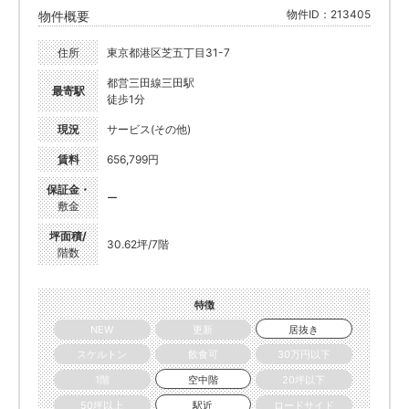
物件ID：213405
物件概要
住所
東京都港区芝五丁目31-7
都営三田線三田駅
最寄駅
徒歩1分
現況
サービス(その他)
賃料
656,799円
保証金・
ー
敷金
坪面積/
30.62坪/7階
階数
特徴
NEW
更新
居抜き
スケルトン
飲食可
30万円以下
1階
空中階
20坪以下
50坪以上
駅近
ロードサイド