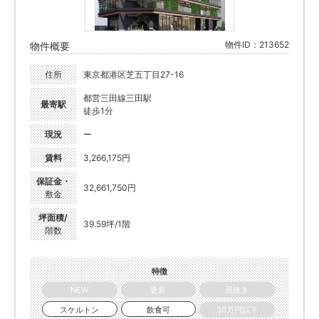
物件ID：213652
物件概要
住所
東京都港区芝五丁目27-16
都営三田線三田駅
最寄駅
徒歩1分
現況
ー
賃料
3,266,175円
保証金・
32,661,750円
敷金
坪面積/
39.59坪/1階
階数
特徴
NEW
更新
居抜き
スケルトン
飲食可
30万円以下