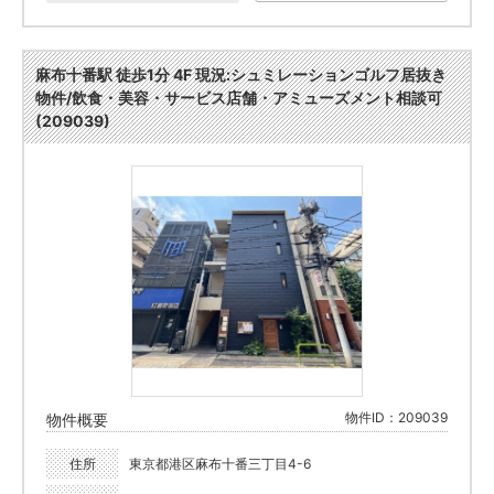
麻布十番駅 徒歩1分 4F 現況:シュミレーションゴルフ居抜き
物件/飲食・美容・サービス店舗・アミューズメント相談可
(209039)
物件ID：209039
物件概要
住所
東京都港区麻布十番三丁目4-6