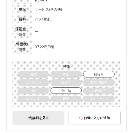
現況
サービス(その他)
賃料
716,485円
保証金・
ー
敷金
坪面積/
37.22坪/9階
階数
特徴
NEW
更新
居抜き
スケルトン
飲食可
30万円以下
1階
空中階
20坪以下
50坪以上
駅近
ロードサイド
詳細を見る
お気に入りに追加