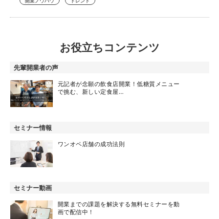
開業ノウハウ
トレンド
お役立ちコンテンツ
先輩開業者の声
元記者が念願の飲食店開業！低糖質メニュー
で挑む、新しい定食屋…
セミナー情報
ワンオペ店舗の成功法則
セミナー動画
開業までの課題を解決する無料セミナーを動
画で配信中！