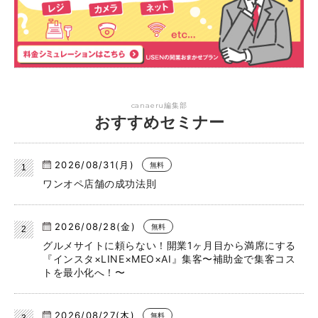
canaeru編集部
おすすめセミナー
2026/08/31(月)
無料
ワンオペ店舗の成功法則
2026/08/28(金)
無料
グルメサイトに頼らない！開業1ヶ月目から満席にする
『インスタ×LINE×MEO×AI』集客〜補助金で集客コス
トを最小化へ！〜
2026/08/27(木)
無料