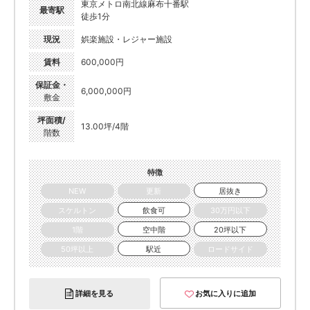
東京メトロ南北線麻布十番駅
最寄駅
徒歩1分
現況
娯楽施設・レジャー施設
賃料
600,000円
保証金・
6,000,000円
敷金
坪面積/
13.00坪/4階
階数
特徴
NEW
更新
居抜き
スケルトン
飲食可
30万円以下
1階
空中階
20坪以下
50坪以上
駅近
ロードサイド
詳細を見る
お気に入りに追加