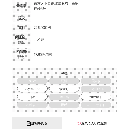
東京メトロ南北線麻布十番駅
最寄駅
徒歩5分
現況
ー
賃料
746,000円
保証金・
ご相談
敷金
坪面積/
17.85坪/1階
階数
特徴
NEW
更新
居抜き
スケルトン
飲食可
30万円以下
1階
空中階
20坪以下
50坪以上
駅近
ロードサイド
詳細を見る
お気に入りに追加