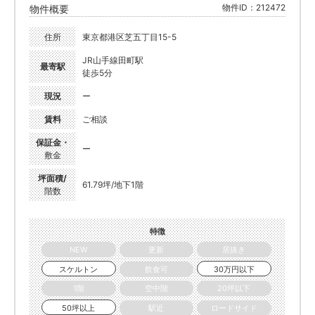
物件ID：212472
物件概要
住所
東京都港区芝五丁目15-5
JR山手線田町駅
最寄駅
徒歩5分
現況
ー
賃料
ご相談
保証金・
ー
敷金
坪面積/
61.79坪/地下1階
階数
特徴
NEW
更新
居抜き
スケルトン
飲食可
30万円以下
1階
空中階
20坪以下
50坪以上
駅近
ロードサイド