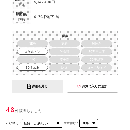
5,042,400円
敷金
坪面積/
61.79坪/地下1階
階数
特徴
NEW
更新
居抜き
スケルトン
飲食可
30万円以下
1階
空中階
20坪以下
50坪以上
駅近
ロードサイド
詳細を見る
お気に入りに追加
48
件該当しました
並び替え：
表示件数：