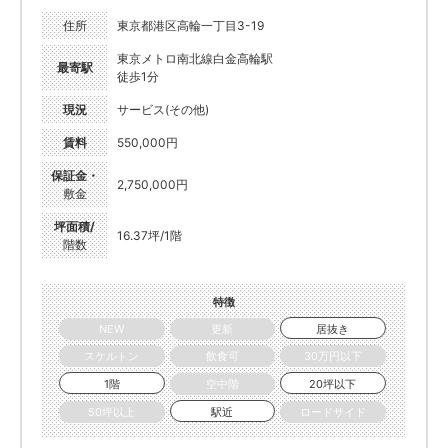
住所
東京都港区高輪一丁目3-19
東京メトロ南北線白金高輪駅
最寄駅
徒歩1分
現況
サービス(その他)
賃料
550,000円
保証金・
2,750,000円
敷金
坪面積/
16.37坪/1階
階数
特徴
NEW
更新
居抜き
スケルトン
飲食可
30万円以下
1階
空中階
20坪以下
50坪以上
駅近
ロードサイド