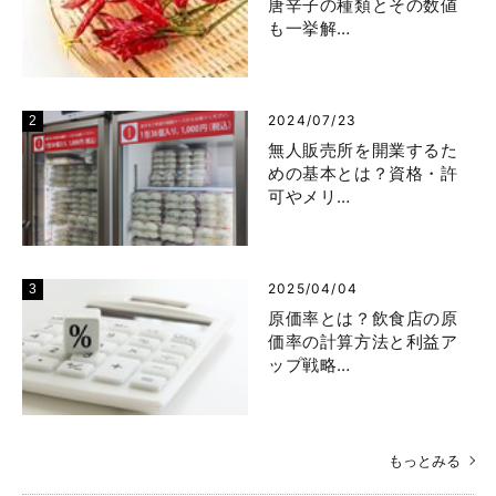
唐辛子の種類とその数値
も一挙解…
2024/07/23
無人販売所を開業するた
めの基本とは？資格・許
可やメリ…
2025/04/04
原価率とは？飲食店の原
価率の計算方法と利益ア
ップ戦略…
もっとみる