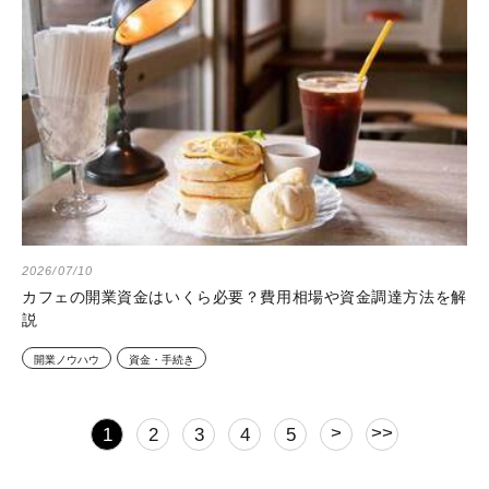
2026/07/10
カフェの開業資金はいくら必要？費用相場や資金調達方法を解
説
開業ノウハウ
資金・手続き
>
>>
1
2
3
4
5