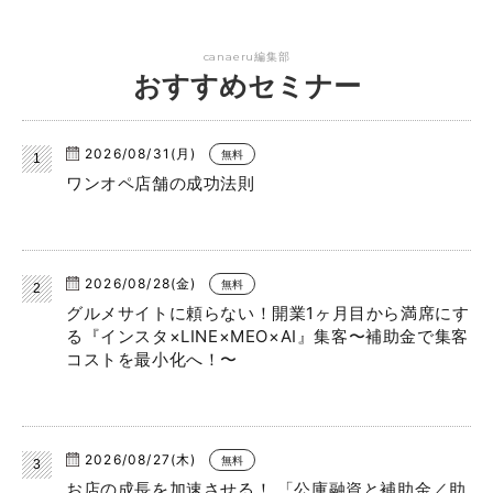
canaeru編集部
おすすめセミナー
2026/08/31(月)
無料
ワンオペ店舗の成功法則
2026/08/28(金)
無料
グルメサイトに頼らない！開業1ヶ月目から満席にす
る『インスタ×LINE×MEO×AI』集客〜補助金で集客
コストを最小化へ！〜
2026/08/27(木)
無料
お店の成長を加速させる！ 「公庫融資と補助金／助