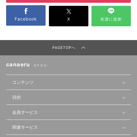
Facebook
X
友達に追加
PAGETOPへ
canaeru
カナエル
コンテンツ
目的
無料開業相談
セミナーで学ぶ
会員サービス
店舗運営
物件を探す
セミナー情報
資金・手続き
関連サービス
会員登録
先輩開業者の声
セミナー動画
首都圏
物件