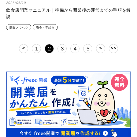
2026/06/10
飲食店開業マニュアル｜準備から開業後の運営までの手順を解
説
開業ノウハウ
資金・手続き
<
>
>>
1
2
3
4
5