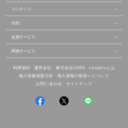
コンテンツ
目的
無料開業相談
セミナーで学ぶ
会員サービス
店舗運営
物件を探す
セミナー情報
資金・手続き
関連サービス
会員登録
先輩開業者の声
セミナー動画
首都圏
物件
メルマガ設定
記事から学ぶ
セミナー協力一覧
大阪
飲食店サクセスガイド（外部サイト）
内装・設備
利用規約
運営会社：株式会社USEN
canaeruとは
ログイン
飲食店の始め方
北海道
開業・経営に関する記事
個人情報保護方針
個人情報の取扱いについて
食材・仕入れ
業態別の開業方法
東海
編集ポリシー
お問い合わせ
サイトマップ
集客・宣伝
その他
トレンド
UIターン開業特集
飲食店開業