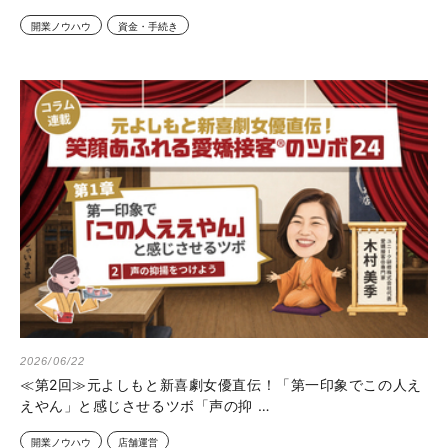
開業ノウハウ
資金・手続き
2026/06/22
≪第2回≫元よしもと新喜劇女優直伝！「第一印象でこの人え
えやん」と感じさせるツボ「声の抑 …
開業ノウハウ
店舗運営