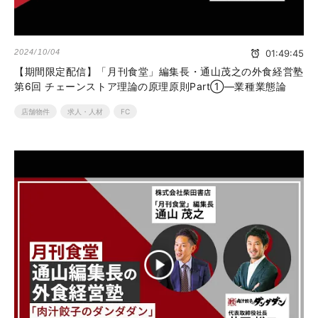
2024/10/04
01:49:45
【期間限定配信】「月刊食堂」編集長・通山茂之の外食経営塾
第6回 チェーンストア理論の原理原則Part①―業種業態論
店舗物件
求人・人材
FC