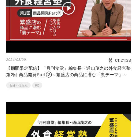
2024/05/29
01:21:33
【期間限定配信】「月刊食堂」編集長・通山茂之の外食経営塾
第2回 商品開発Part②～繁盛店の商品に潜む「裏テーマ」～
食材・仕入れ
FC