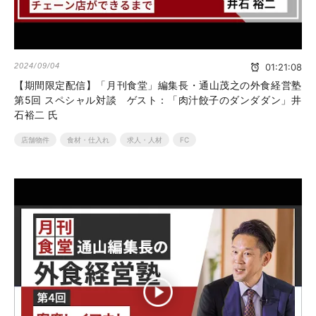
2024/09/04
01:21:08
【期間限定配信】「月刊食堂」編集長・通山茂之の外食経営塾
第5回 スペシャル対談 ゲスト：「肉汁餃子のダンダダン」井
石裕二 氏
店舗物件
食材・仕入れ
求人・人材
FC