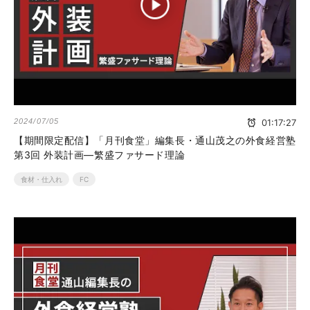
2024/07/05
01:17:27
【期間限定配信】「月刊食堂」編集長・通山茂之の外食経営塾
第3回 外装計画―繁盛ファサード理論
食材・仕入れ
FC