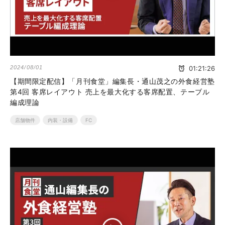
2024/08/01
01:21:26
【期間限定配信】「月刊食堂」編集長・通山茂之の外食経営塾
第4回 客席レイアウト 売上を最大化する客席配置、テーブル
編成理論
店舗物件
内装・設備
FC