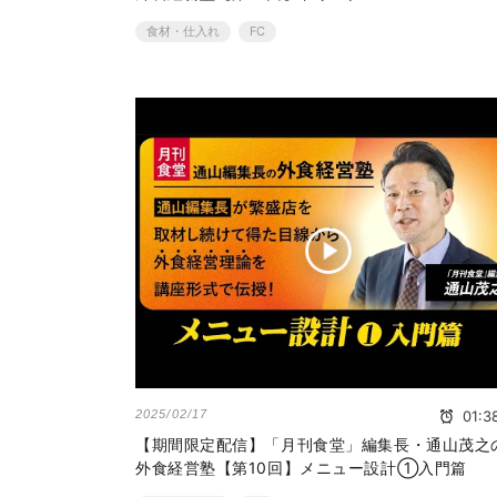
食材・仕入れ
FC
2025/02/17
01:3
【期間限定配信】「月刊食堂」編集長・通山茂之
外食経営塾【第10回】メニュー設計①入門篇