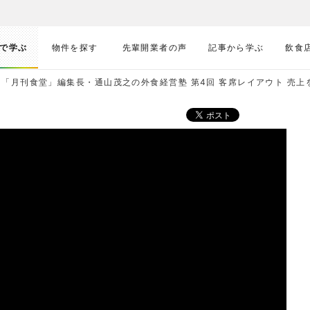
で学ぶ
物件を探す
先輩開業者の声
記事から学ぶ
飲食
「月刊食堂」編集長・通山茂之の外食経営塾 第4回 客席レイアウト 売