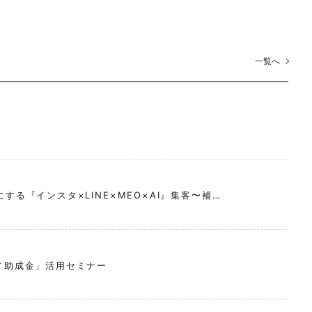
一覧へ
る『インスタ×LINE×MEO×AI』集客〜補…
／助成金」活用セミナー