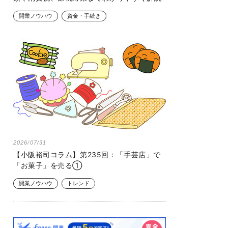
開業ノウハウ
資金・手続き
2026/07/31
【小阪裕司コラム】第235回：「手芸店」で
「お菓子」を売る①
開業ノウハウ
トレンド