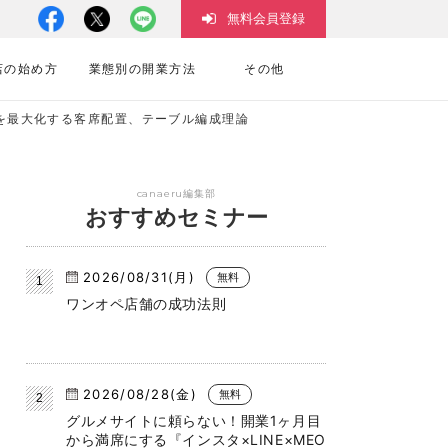
無料会員登録
店の始め方
業態別の開業方法
その他
上を最大化する客席配置、テーブル編成理論
canaeru編集部
おすすめセミナー
2026/08/31(月)
無料
ワンオペ店舗の成功法則
2026/08/28(金)
無料
グルメサイトに頼らない！開業1ヶ月目
から満席にする『インスタ×LINE×MEO