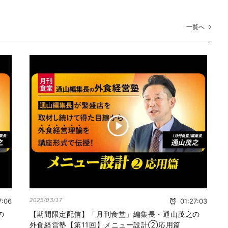
一覧へ
7:06
2025/03/17
01:27:03
の
【期間限定配信】「月刊食堂」編集長・通山茂之の
外食経営塾【第11回】メニュー設計②応用篇