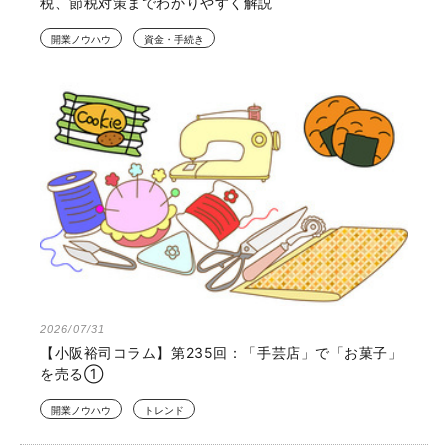
税、節税対策までわかりやすく解説
開業ノウハウ
資金・手続き
2026/07/31
【小阪裕司コラム】第235回：「手芸店」で「お菓子」
を売る①
開業ノウハウ
トレンド