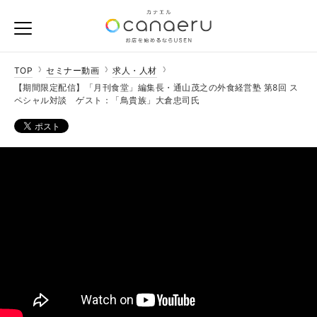
TOP
セミナー動画
求人・人材
【期間限定配信】「月刊食堂」編集長・通山茂之の外食経営塾 第8回 ス
ペシャル対談 ゲスト：「鳥貴族」大倉忠司氏