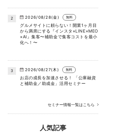
2026/08/28(金)
無料
グルメサイトに頼らない！開業1ヶ月目
から満席にする『インスタ×LINE×MEO
×AI』集客〜補助金で集客コストを最小
化へ！〜
2026/08/27(木)
無料
お店の成長を加速させる！ 「公庫融資
と補助金／助成金」活用セミナー
セミナー情報一覧はこちら
人気記事