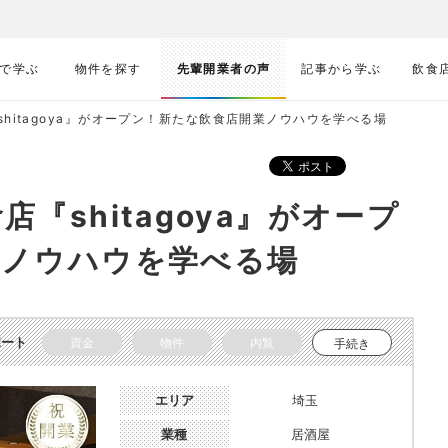
で学ぶ
物件を探す
先輩開業者の声
記事から学ぶ
飲食
hitagoya』がオープン！新たな飲食店開業ノウハウを学べる場
『shitagoya』がオープ
業ノウハウを学べる場
ポート
資金
物件
内覧
手続き
エリア
埼玉
業種
居酒屋