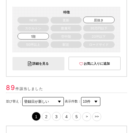
特徴
NEW
更新
居抜き
スケルトン
飲食可
30万円以下
1階
空中階
20坪以下
50坪以上
駅近
ロードサイド
詳細を見る
お気に入りに追加
89
件該当しました
並び替え：
表示件数：
1
2
3
4
5
>
>>