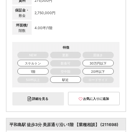
賃料
275,000円
保証金・
2,750,000円
敷金
坪面積/
4.00坪/1階
階数
特徴
NEW
更新
居抜き
スケルトン
飲食可
30万円以下
1階
空中階
20坪以下
50坪以上
駅近
ロードサイド
詳細を見る
お気に入りに追加
平和島駅 徒歩3分 美原通り沿い1階 【業種相談】 (211698)