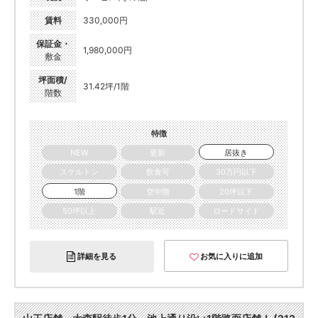
賃料
330,000円
保証金・
1,980,000円
敷金
坪面積/
31.42坪/1階
階数
特徴
NEW
更新
居抜き
スケルトン
飲食可
30万円以下
1階
空中階
20坪以下
50坪以上
駅近
ロードサイド
詳細を見る
お気に入りに追加