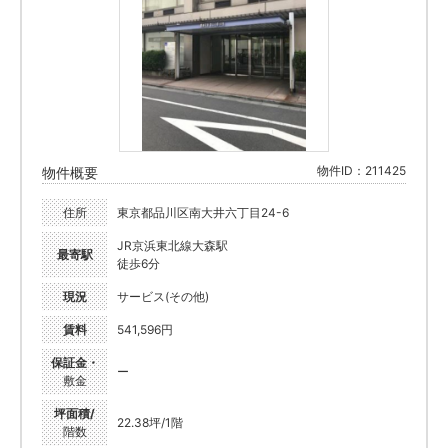
物件ID：211425
物件概要
住所
東京都品川区南大井六丁目24-6
JR京浜東北線大森駅
最寄駅
徒歩6分
現況
サービス(その他)
賃料
541,596円
保証金・
ー
敷金
坪面積/
22.38坪/1階
階数