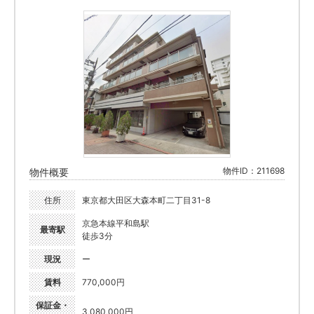
物件ID：211698
物件概要
住所
東京都大田区大森本町二丁目31-8
京急本線平和島駅
最寄駅
徒歩3分
現況
ー
賃料
770,000円
保証金・
3,080,000円