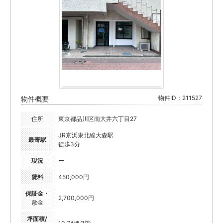
物件ID：211527
物件概要
住所
東京都品川区南大井六丁目27
JR京浜東北線大森駅
最寄駅
徒歩3分
現況
ー
賃料
450,000円
保証金・
2,700,000円
敷金
坪面積/