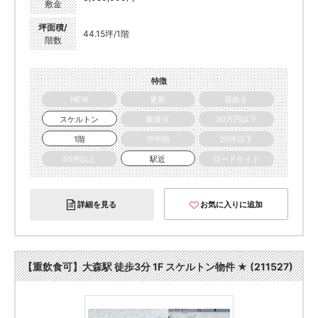
敷金
坪面積/
44.15坪/1階
階数
特徴
NEW
更新
居抜き
スケルトン
飲食可
30万円以下
1階
空中階
20坪以下
50坪以上
駅近
ロードサイド
詳細を見る
お気に入りに追加
【重飲食可】大森駅 徒歩3分 1F スケルトン物件 ★ (211527)