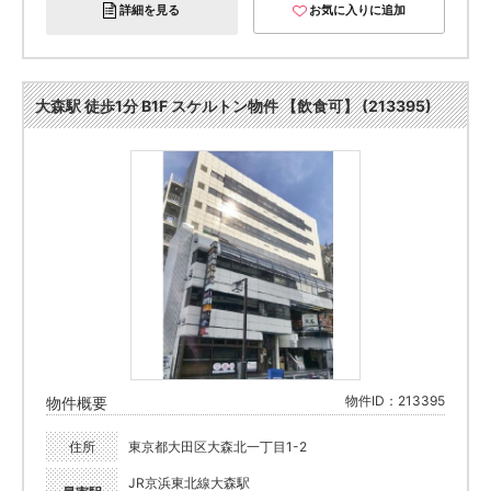
詳細を見る
お気に入りに追加
大森駅 徒歩1分 B1F スケルトン物件 【飲食可】 (213395)
物件ID：213395
物件概要
住所
東京都大田区大森北一丁目1-2
JR京浜東北線大森駅