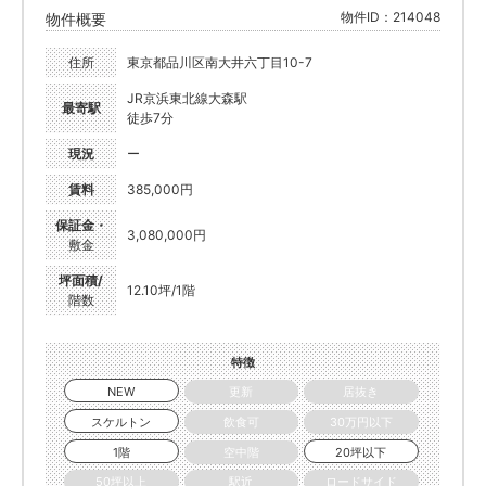
物件ID：214048
物件概要
住所
東京都品川区南大井六丁目10-7
JR京浜東北線大森駅
最寄駅
徒歩7分
現況
ー
賃料
385,000円
保証金・
3,080,000円
敷金
坪面積/
12.10坪/1階
階数
特徴
NEW
更新
居抜き
スケルトン
飲食可
30万円以下
1階
空中階
20坪以下
50坪以上
駅近
ロードサイド