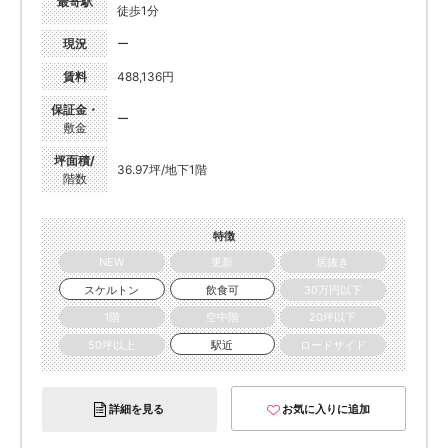
最寄駅
徒歩1分
現況
ー
賃料
488,136円
保証金・
ー
敷金
坪面積/
36.97坪/地下1階
階数
特徴
NEW
更新
居抜き
スケルトン
飲食可
30万円以下
1階
空中階
20坪以下
50坪以上
駅近
ロードサイド
詳細を見る
お気に入りに追加