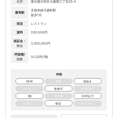
住所
東京都大田区大森西三丁目25-5
京急本線大森町駅
最寄駅
徒歩1分
現況
レストラン
賃料
330,000円
保証金・
3,300,000円
敷金
坪面積/
10.22坪/1階
階数
特徴
NEW
更新
居抜き
スケルトン
飲食可
30万円以下
1階
空中階
20坪以下
50坪以上
駅近
ロードサイド