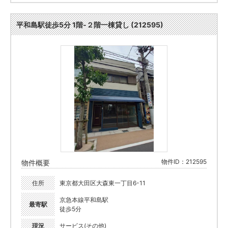
平和島駅徒歩5分 1階-２階一棟貸し (212595)
物件ID：212595
物件概要
住所
東京都大田区大森東一丁目6-11
京急本線平和島駅
最寄駅
徒歩5分
現況
サービス(その他)