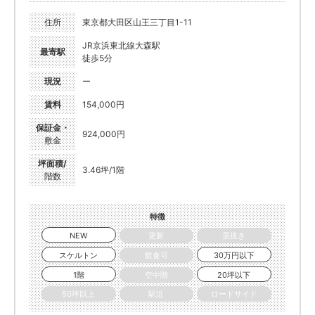
住所
東京都大田区山王三丁目1-11
JR京浜東北線大森駅
最寄駅
徒歩5分
現況
ー
賃料
154,000円
保証金・
924,000円
敷金
坪面積/
3.46坪/1階
階数
特徴
NEW
更新
居抜き
スケルトン
飲食可
30万円以下
1階
空中階
20坪以下
50坪以上
駅近
ロードサイド