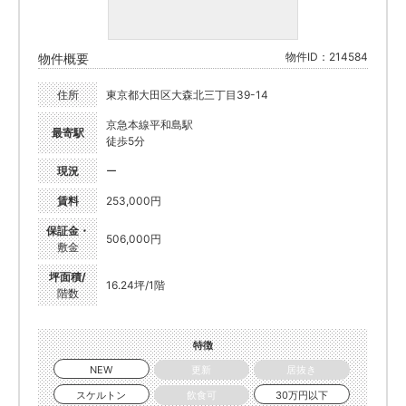
物件ID：214584
物件概要
住所
東京都大田区大森北三丁目39-14
京急本線平和島駅
最寄駅
徒歩5分
現況
ー
賃料
253,000円
保証金・
506,000円
敷金
坪面積/
16.24坪/1階
階数
特徴
NEW
更新
居抜き
スケルトン
飲食可
30万円以下