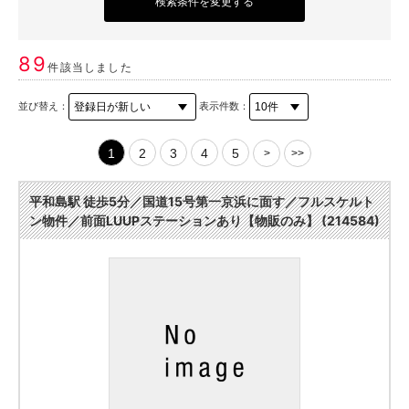
検索条件を変更する
89
件該当しました
並び替え：
表示件数：
1
2
3
4
5
>
>>
平和島駅 徒歩5分／国道15号第一京浜に面す／フルスケルト
ン物件／前面LUUPステーションあり【物販のみ】 (214584)