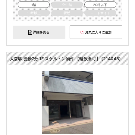
1階
空中階
20坪以下
50坪以上
駅近
ロードサイド
詳細を見る
お気に入りに追加
大森駅 徒歩7分 1F スケルトン物件 【軽飲食可】 (214048)