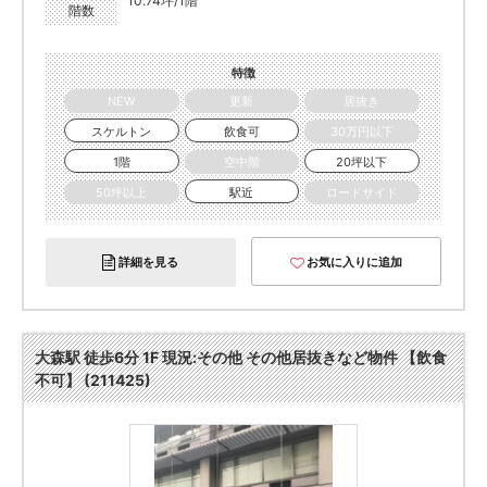
10.74坪/1階
階数
特徴
NEW
更新
居抜き
スケルトン
飲食可
30万円以下
1階
空中階
20坪以下
50坪以上
駅近
ロードサイド
詳細を見る
お気に入りに追加
大森駅 徒歩6分 1F 現況:その他 その他居抜きなど物件 【飲食
不可】 (211425)