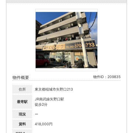
物件ID：209835
物件概要
住所
東京都稲城市矢野口213
JR南武線矢野口駅
最寄駅
徒歩2分
現況
ー
賃料
418,000円