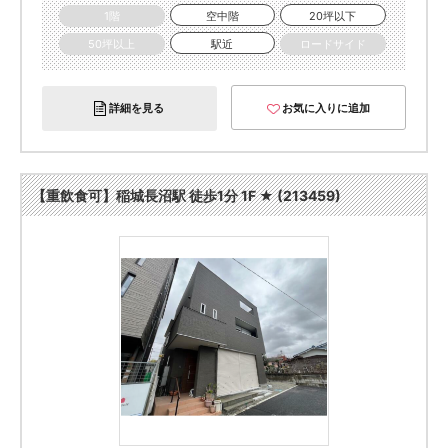
1階
空中階
20坪以下
50坪以上
駅近
ロードサイド
詳細を見る
お気に入りに追加
【重飲食可】稲城長沼駅 徒歩1分 1F ★ (213459)