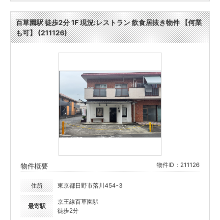
百草園駅 徒歩2分 1F 現況:レストラン 飲食居抜き物件 【何業
も可】 (211126)
物件ID：211126
物件概要
住所
東京都日野市落川454-3
京王線百草園駅
最寄駅
徒歩2分