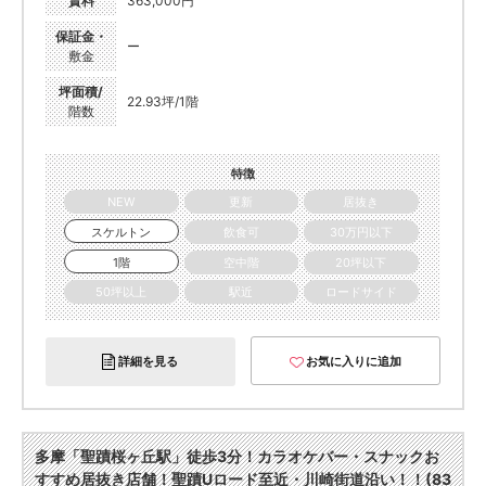
賃料
363,000円
保証金・
ー
敷金
坪面積/
22.93坪/1階
階数
特徴
NEW
更新
居抜き
スケルトン
飲食可
30万円以下
1階
空中階
20坪以下
50坪以上
駅近
ロードサイド
詳細を見る
お気に入りに追加
多摩「聖蹟桜ヶ丘駅」徒歩3分！カラオケバー・スナックお
すすめ居抜き店舗！聖蹟Uロード至近・川崎街道沿い！！(83