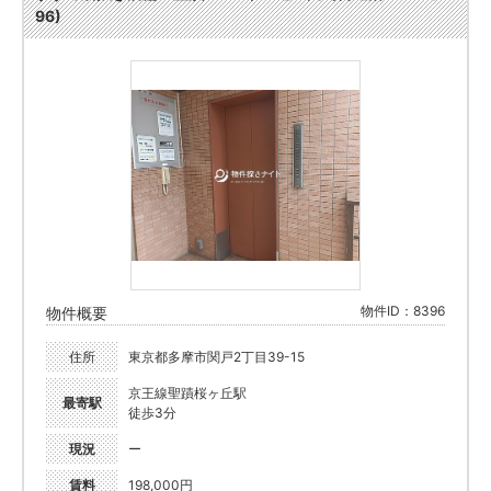
96)
物件ID：8396
物件概要
住所
東京都多摩市関戸2丁目39-15
京王線聖蹟桜ヶ丘駅
最寄駅
徒歩3分
現況
ー
賃料
198,000円