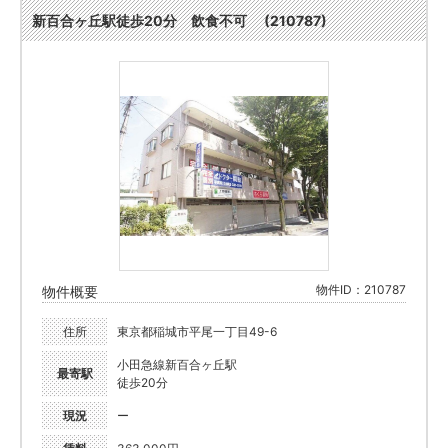
新百合ヶ丘駅徒歩20分 飲食不可 (210787)
物件ID：210787
物件概要
住所
東京都稲城市平尾一丁目49-6
小田急線新百合ヶ丘駅
最寄駅
徒歩20分
現況
ー