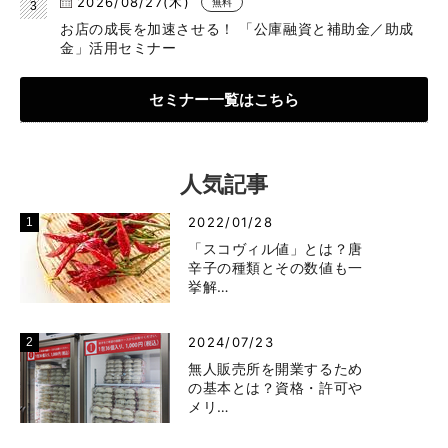
2026/08/27(木)
無料
お店の成長を加速させる！ 「公庫融資と補助金／助成
金」活用セミナー
セミナー一覧はこちら
人気記事
2022/01/28
「スコヴィル値」とは？唐
辛子の種類とその数値も一
挙解…
2024/07/23
無人販売所を開業するため
の基本とは？資格・許可や
メリ…