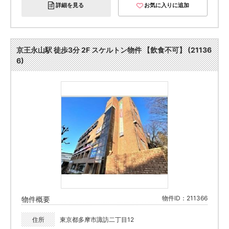
詳細を見る
お気に入りに追加
京王永山駅 徒歩3分 2F スケルトン物件 【飲食不可】 (21136
6)
物件ID：211366
物件概要
住所
東京都多摩市諏訪二丁目12