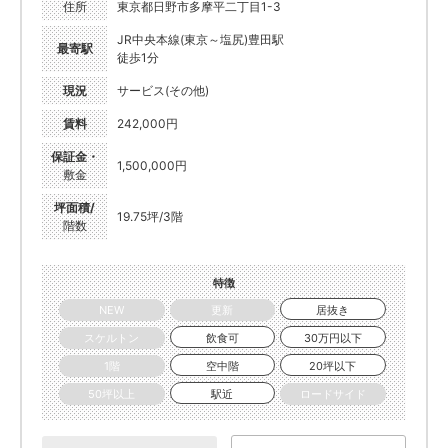
住所
東京都日野市多摩平二丁目1-3
JR中央本線(東京～塩尻)豊田駅
最寄駅
徒歩1分
現況
サービス(その他)
賃料
242,000円
保証金・
1,500,000円
敷金
坪面積/
19.75坪/3階
階数
特徴
NEW
更新
居抜き
スケルトン
飲食可
30万円以下
1階
空中階
20坪以下
50坪以上
駅近
ロードサイド