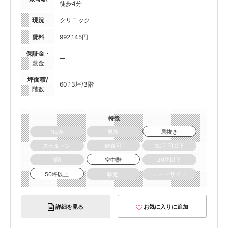
徒歩4分
現況
クリニック
賃料
992,145円
保証金・
ー
敷金
坪面積/
60.13坪/3階
階数
特徴
NEW
更新
居抜き
スケルトン
飲食可
30万円以下
1階
空中階
20坪以下
50坪以上
駅近
ロードサイド
詳細を見る
お気に入りに追加