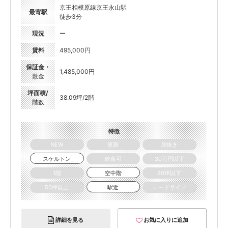
京王相模原線京王永山駅
最寄駅
徒歩3分
現況
ー
賃料
495,000円
保証金・
1,485,000円
敷金
坪面積/
38.09坪/2階
階数
特徴
NEW
更新
居抜き
スケルトン
飲食可
30万円以下
1階
空中階
20坪以下
50坪以上
駅近
ロードサイド
詳細を見る
お気に入りに追加