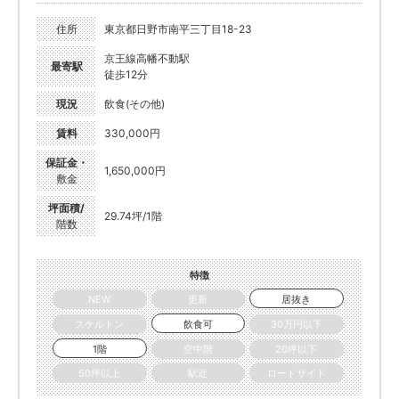
住所
東京都日野市南平三丁目18-23
京王線高幡不動駅
最寄駅
徒歩12分
現況
飲食(その他)
賃料
330,000円
保証金・
1,650,000円
敷金
坪面積/
29.74坪/1階
階数
特徴
NEW
更新
居抜き
スケルトン
飲食可
30万円以下
1階
空中階
20坪以下
50坪以上
駅近
ロードサイド