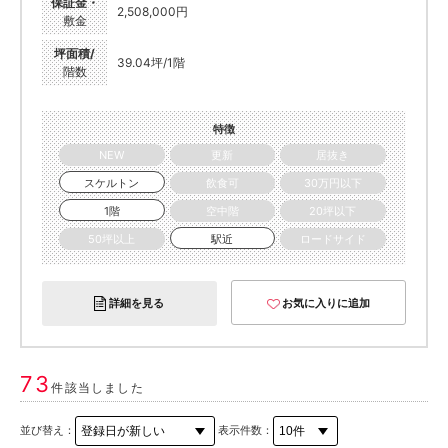
保証金・
2,508,000円
敷金
坪面積/
39.04坪/1階
階数
特徴
NEW
更新
居抜き
スケルトン
飲食可
30万円以下
1階
空中階
20坪以下
50坪以上
駅近
ロードサイド
詳細を見る
お気に入りに追加
73
件該当しました
並び替え：
表示件数：