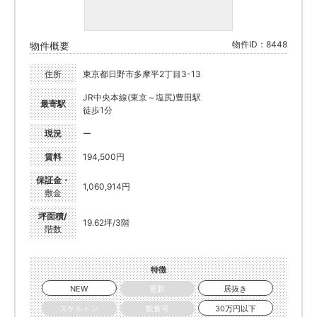
物件ID：8448
物件概要
住所
東京都日野市多摩平2丁目3-13
JR中央本線(東京～塩尻)豊田駅
最寄駅
徒歩1分
現況
ー
賃料
194,500円
保証金・
1,060,914円
敷金
坪面積/
19.62坪/3階
階数
特徴
NEW
更新
居抜き
スケルトン
飲食可
30万円以下