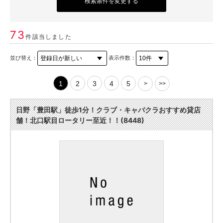
検索条件を変更する
73
件該当しました
並び替え：
表示件数：
1
2
3
4
5
>
>>
日野「豊田駅」徒歩1分！クラブ・キャバクラおすすめ貸店
舗！北口駅目ロータリー至近！！(8448)