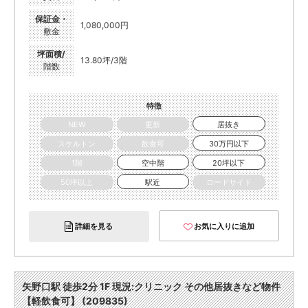
保証金・
1,080,000円
敷金
坪面積/
13.80坪/3階
階数
特徴
NEW
更新
居抜き
スケルトン
飲食可
30万円以下
1階
空中階
20坪以下
50坪以上
駅近
ロードサイド
詳細を見る
お気に入りに追加
矢野口駅 徒歩2分 1F 現況:クリニック その他居抜きなど物件
【軽飲食可】 (209835)