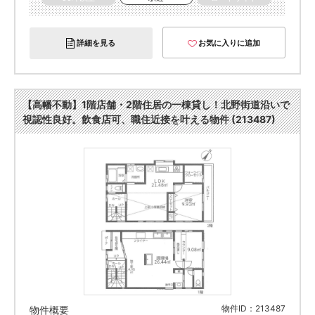
詳細を見る
お気に入りに追加
【高幡不動】1階店舗・2階住居の一棟貸し！北野街道沿いで
視認性良好。飲食店可、職住近接を叶える物件 (213487)
物件ID：213487
物件概要