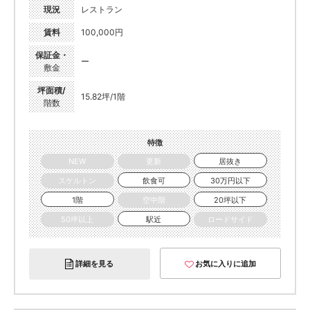
現況
レストラン
賃料
100,000円
保証金・
ー
敷金
坪面積/
15.82坪/1階
階数
特徴
NEW
更新
居抜き
スケルトン
飲食可
30万円以下
1階
空中階
20坪以下
50坪以上
駅近
ロードサイド
詳細を見る
お気に入りに追加