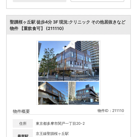
聖蹟桜ヶ丘駅 徒歩4分 3F 現況:クリニック その他居抜きなど
物件 【重飲食可】 (211110)
物件ID：211110
物件概要
住所
東京都多摩市関戸一丁目20-2
京王線聖蹟桜ヶ丘駅
最寄駅