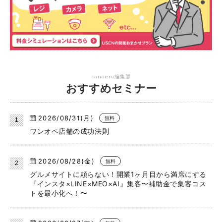
canaeru編集部
おすすめセミナー
2026/08/31(月)
無料
ワンオペ店舗の成功法則
2026/08/28(金)
無料
グルメサイトに頼らない！開業1ヶ月目から満席にする
『インスタ×LINE×MEO×AI』集客〜補助金で集客コス
トを最小化へ！〜