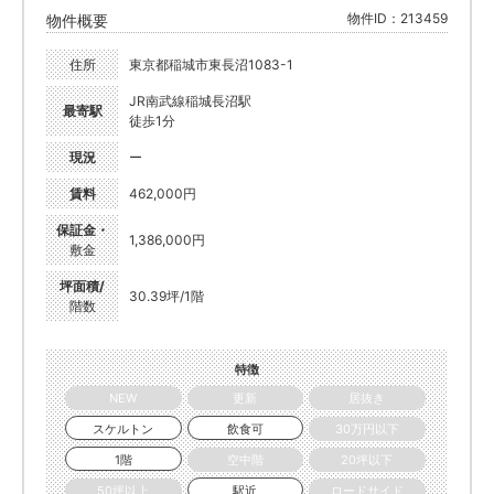
物件ID：213459
物件概要
住所
東京都稲城市東長沼1083-1
JR南武線稲城長沼駅
最寄駅
徒歩1分
現況
ー
賃料
462,000円
保証金・
1,386,000円
敷金
坪面積/
30.39坪/1階
階数
特徴
NEW
更新
居抜き
スケルトン
飲食可
30万円以下
1階
空中階
20坪以下
50坪以上
駅近
ロードサイド