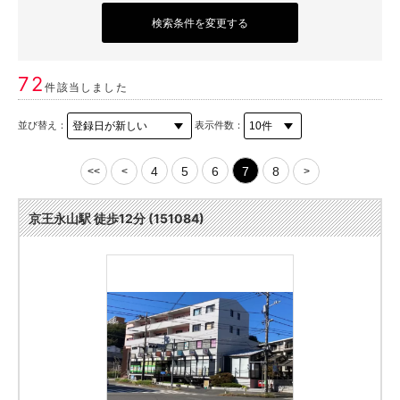
検索条件を変更する
72
件該当しました
並び替え：
表示件数：
4
5
6
7
8
<<
<
>
京王永山駅 徒歩12分 (151084)