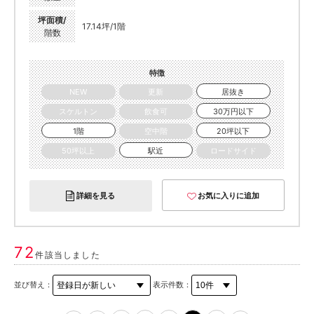
坪面積/
17.14坪/1階
階数
特徴
NEW
更新
居抜き
スケルトン
飲食可
30万円以下
1階
空中階
20坪以下
50坪以上
駅近
ロードサイド
詳細を見る
お気に入りに追加
72
件該当しました
並び替え：
表示件数：