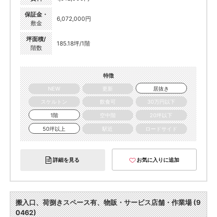
保証金・
6,072,000円
敷金
坪面積/
185.18坪/1階
階数
特徴
NEW
更新
居抜き
スケルトン
飲食可
30万円以下
1階
空中階
20坪以下
50坪以上
駅近
ロードサイド
詳細を見る
お気に入りに追加
搬入口、荷捌きスペース有、物販・サービス店舗・作業場 (9
0462)