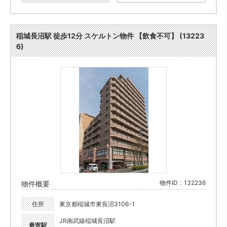
稲城長沼駅 徒歩12分 スケルトン物件 【飲食不可】 (13223
6)
物件ID：132236
物件概要
住所
東京都稲城市東長沼3106-1
JR南武線稲城長沼駅
最寄駅