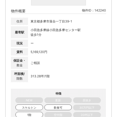
物件ID：142240
物件概要
住所
東京都多摩市落合一丁目39-1
小田急多摩線小田急多摩センター駅
最寄駅
徒歩1分
現況
ー
賃料
5,169,120円
保証金・
ご相談
敷金
坪面積/
313.28坪/1階
階数
特徴
NEW
更新
居抜き
スケルトン
飲食可
30万円以下
1階
空中階
20坪以下