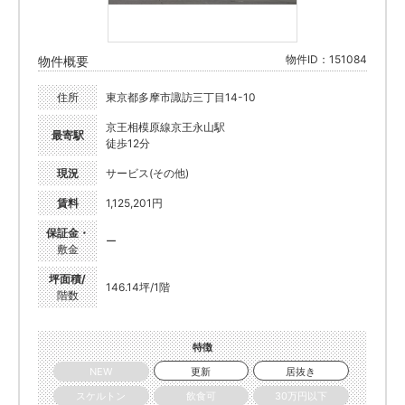
物件ID：151084
物件概要
住所
東京都多摩市諏訪三丁目14-10
京王相模原線京王永山駅
最寄駅
徒歩12分
現況
サービス(その他)
賃料
1,125,201円
保証金・
ー
敷金
坪面積/
146.14坪/1階
階数
特徴
NEW
更新
居抜き
スケルトン
飲食可
30万円以下