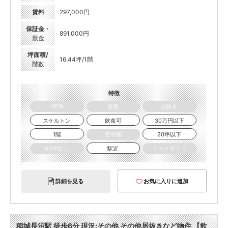
賃料
297,000円
保証金・
891,000円
敷金
坪面積/
16.44坪/1階
階数
特徴
NEW
更新
居抜き
スケルトン
飲食可
30万円以下
1階
空中階
20坪以下
50坪以上
駅近
ロードサイド
詳細を見る
お気に入りに追加
稲城長沼駅 徒歩6分 現況:その他 その他居抜きなど物件 【飲