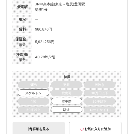
JR中央本線(東京～塩尻)豊田駅
最寄駅
徒歩1分
現況
ー
賃料
986,876円
保証金・
5,921,256円
敷金
坪面積/
40.78坪/2階
階数
特徴
NEW
更新
居抜き
スケルトン
飲食可
30万円以下
1階
空中階
20坪以下
50坪以上
駅近
ロードサイド
詳細を見る
お気に入りに追加