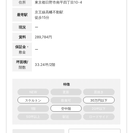
住所
東京都日野市南平四丁目10-4
京王線高幡不動駅
最寄駅
徒歩15分
現況
ー
賃料
289,784円
保証金・
ー
敷金
坪面積/
33.24坪/2階
階数
特徴
NEW
更新
居抜き
スケルトン
飲食可
30万円以下
1階
空中階
20坪以下
50坪以上
駅近
ロードサイド