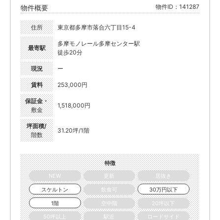
物件ID：141287
物件概要
住所
東京都多摩市落合六丁目15-4
多摩モノレール多摩センター駅
最寄駅
徒歩20分
現況
ー
賃料
253,000円
保証金・
1,518,000円
敷金
坪面積/
31.20坪/1階
階数
特徴
NEW
更新
居抜き
スケルトン
飲食可
30万円以下
1階
空中階
20坪以下
50坪以上
駅近
ロードサイド