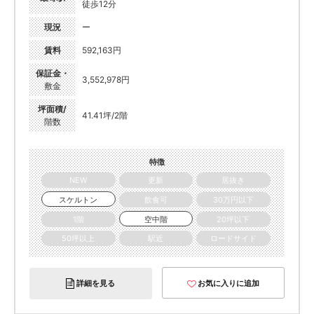
徒歩12分
現況
ー
賃料
592,163円
保証金・
3,552,978円
敷金
坪面積/
41.41坪/2階
階数
特徴
NEW
更新
居抜き
スケルトン
飲食可
30万円以下
1階
空中階
20坪以下
50坪以上
駅近
ロードサイド
詳細を見る
お気に入りに追加