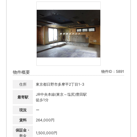
物件ID：5891
物件概要
住所
東京都日野市多摩平2丁目1-3
JR中央本線(東京～塩尻)豊田駅
最寄駅
徒歩1分
現況
ー
賃料
264,000円
保証金・
1,500,000円
敷金