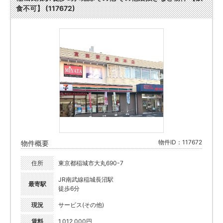
食不可】 (117672)
物件ID：117672
物件概要
住所
東京都稲城市大丸690-7
JR南武線稲城長沼駅
最寄駅
徒歩6分
現況
サービス(その他)
賃料
1,012,000円