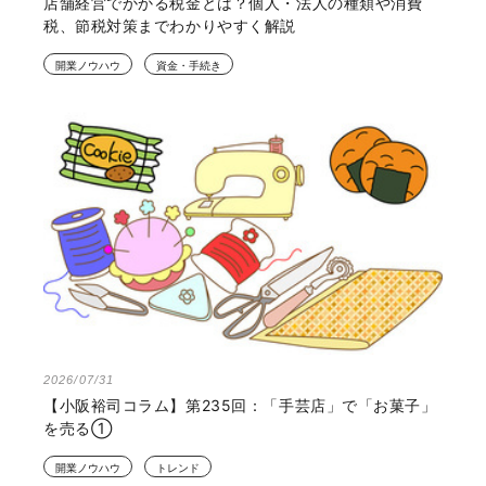
店舗経営でかかる税金とは？個人・法人の種類や消費
税、節税対策までわかりやすく解説
開業ノウハウ
資金・手続き
2026/07/31
【小阪裕司コラム】第235回：「手芸店」で「お菓子」
を売る①
開業ノウハウ
トレンド