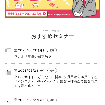
canaeru編集部
おすすめセミナー
2026/08/31(月)
無料
ワンオペ店舗の成功法則
2026/08/28(金)
無料
グルメサイトに頼らない！開業1ヶ月目から満席にする
『インスタ×LINE×MEO×AI』集客〜補助金で集客コス
トを最小化へ！〜
2026/08/27(木)
無料