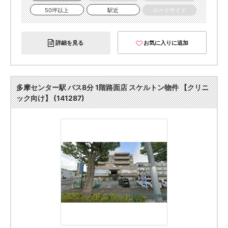
50坪以上
駅近
ロードサイド
詳細を見る
お気に入りに追加
多摩センター駅 バス8分 1階路面店 スケルトン物件 【クリニ
ック向け】 (141287)