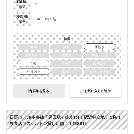
保証金・
ー
敷金
坪面積/
146.13坪/1階
階数
特徴
NEW
更新
居抜き
スケルトン
飲食可
30万円以下
1階
空中階
20坪以下
50坪以上
駅近
ロードサイド
詳細を見る
お気に入りに追加
日野市／JR中央線「豊田駅」徒歩1分！駅近好立地！１階！
飲食店可スケルトン貸し店舗！！(5891)