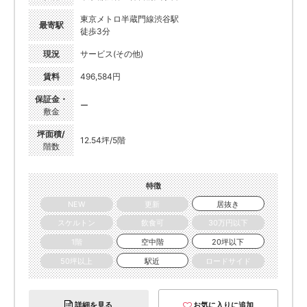
東京メトロ半蔵門線渋谷駅
最寄駅
徒歩3分
現況
サービス(その他)
賃料
496,584円
保証金・
ー
敷金
坪面積/
12.54坪/5階
階数
特徴
NEW
更新
居抜き
スケルトン
飲食可
30万円以下
1階
空中階
20坪以下
50坪以上
駅近
ロードサイド
詳細を見る
お気に入りに追加