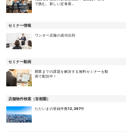
開業ノウハウ
トレンド
お役立ちコンテンツ
先輩開業者の声
元記者が念願の飲食店開業！低糖質メニュー
で挑む、新しい定食屋…
セミナー情報
ワンオペ店舗の成功法則
セミナー動画
開業までの課題を解決する無料セミナーを動