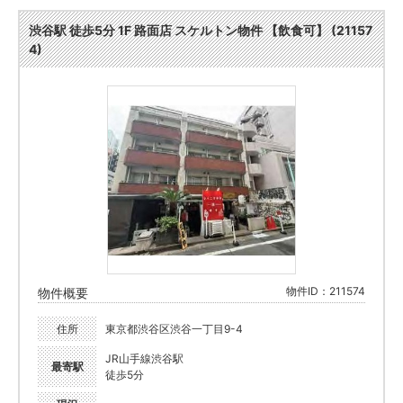
渋谷駅 徒歩5分 1F 路面店 スケルトン物件 【飲食可】 (21157
4)
物件ID：211574
物件概要
住所
東京都渋谷区渋谷一丁目9-4
JR山手線渋谷駅
最寄駅
徒歩5分