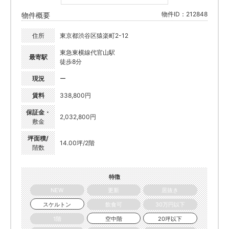
物件ID：212848
物件概要
住所
東京都渋谷区猿楽町2-12
東急東横線代官山駅
最寄駅
徒歩8分
現況
ー
賃料
338,800円
保証金・
2,032,800円
敷金
坪面積/
14.00坪/2階
階数
特徴
NEW
更新
居抜き
スケルトン
飲食可
30万円以下
1階
空中階
20坪以下