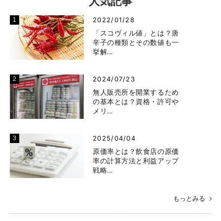
2026/08/27(木)
無料
お店の成長を加速させる！ 「公庫融資と補助金／助成
金」活用セミナー
セミナー一覧はこちら
人気記事
2022/01/28
「スコヴィル値」とは？唐
辛子の種類とその数値も一
挙解…
2024/07/23
無人販売所を開業するため
の基本とは？資格・許可や
メリ…