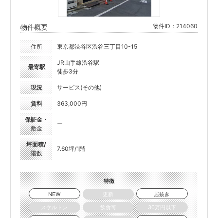
物件ID：214060
物件概要
住所
東京都渋谷区渋谷三丁目10-15
JR山手線渋谷駅
最寄駅
徒歩3分
現況
サービス(その他)
賃料
363,000円
保証金・
ー
敷金
坪面積/
7.60坪/1階
階数
特徴
NEW
更新
居抜き
スケルトン
飲食可
30万円以下