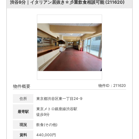
渋谷9分｜イタリアン居抜き☆彡重飲食相談可能 (211620)
物件ID：211620
物件概要
住所
東京都渋谷区東一丁目24-9
東京メトロ銀座線渋谷駅
最寄駅
徒歩9分
現況
飲食(その他)
賃料
440,000円