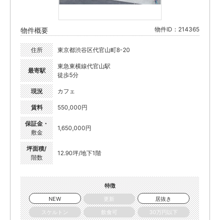
物件ID：214365
物件概要
住所
東京都渋谷区代官山町8-20
東急東横線代官山駅
最寄駅
徒歩5分
現況
カフェ
賃料
550,000円
保証金・
1,650,000円
敷金
坪面積/
12.90坪/地下1階
階数
特徴
NEW
更新
居抜き
スケルトン
飲食可
30万円以下