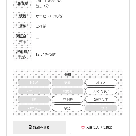
JR山手線渋谷駅
最寄駅
徒歩3分
現況
サービス(その他)
賃料
ご相談
保証金・
ー
敷金
坪面積/
12.54坪/5階
階数
特徴
NEW
更新
居抜き
スケルトン
飲食可
30万円以下
1階
空中階
20坪以下
50坪以上
駅近
ロードサイド
詳細を見る
お気に入りに追加