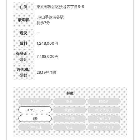
住所
東京都渋谷区渋谷四丁目5-5
JR山手線渋谷駅
最寄駅
徒歩7分
現況
ー
賃料
1,248,000円
保証金・
7,488,000円
敷金
坪面積/
29.19坪/1階
階数
特徴
NEW
更新
居抜き
スケルトン
飲食可
30万円以下
1階
空中階
20坪以下
50坪以上
駅近
ロードサイド