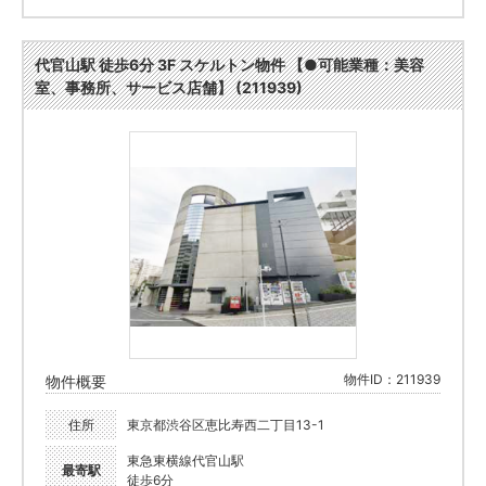
代官山駅 徒歩6分 3F スケルトン物件 【●可能業種：美容
室、事務所、サービス店舗】 (211939)
物件ID：211939
物件概要
住所
東京都渋谷区恵比寿西二丁目13-1
東急東横線代官山駅
最寄駅
徒歩6分