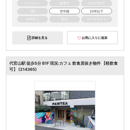
スケルトン
飲食可
30万円以下
1階
空中階
20坪以下
50坪以上
駅近
ロードサイド
詳細を見る
お気に入りに追加
代官山駅 徒歩5分 B1F 現況:カフェ 飲食居抜き物件 【軽飲食
可】 (214365)