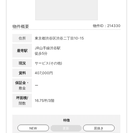
物件ID：214330
物件概要
住所
東京都渋谷区渋谷二丁目10-15
JR山手線渋谷駅
最寄駅
徒歩5分
現況
サービス(その他)
賃料
407,000円
保証金・
ー
敷金
坪面積/
16.75坪/3階
階数
特徴
NEW
更新
居抜き