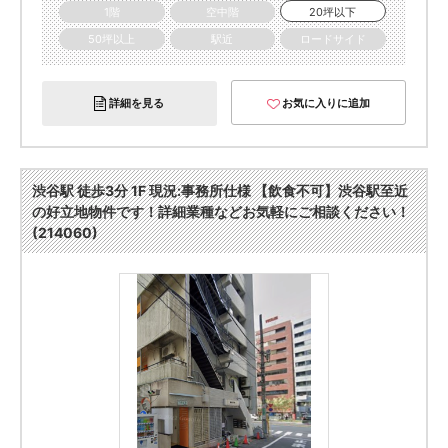
1階
空中階
20坪以下
50坪以上
駅近
ロードサイド
詳細を見る
お気に入りに追加
渋谷駅 徒歩3分 1F 現況:事務所仕様 【飲食不可】渋谷駅至近
の好立地物件です！詳細業種などお気軽にご相談ください！
(214060)