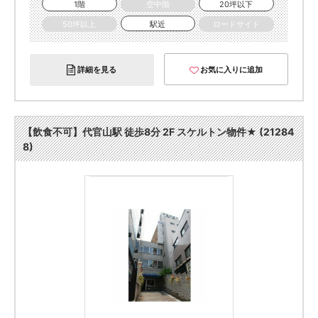
1階
空中階
20坪以下
50坪以上
駅近
ロードサイド
詳細を見る
お気に入りに追加
【飲食不可】代官山駅 徒歩8分 2F スケルトン物件★ (21284
8)