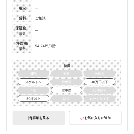
現況
ー
賃料
ご相談
保証金・
ー
敷金
坪面積/
54.24坪/3階
階数
特徴
NEW
更新
居抜き
スケルトン
飲食可
30万円以下
1階
空中階
20坪以下
50坪以上
駅近
ロードサイド
詳細を見る
お気に入りに追加