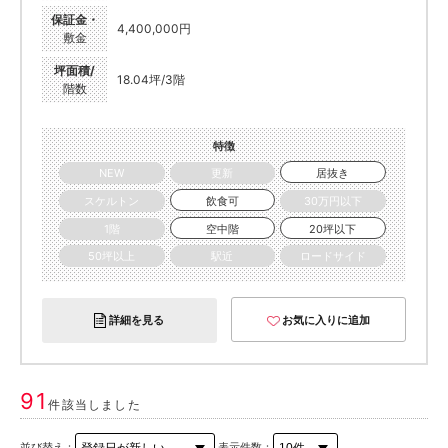
保証金・
4,400,000円
敷金
坪面積/
18.04坪/3階
階数
特徴
NEW
更新
居抜き
スケルトン
飲食可
30万円以下
1階
空中階
20坪以下
50坪以上
駅近
ロードサイド
詳細を見る
お気に入りに追加
91
件該当しました
並び替え：
表示件数：