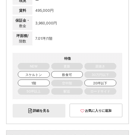
現況
ー
賃料
495,000円
保証金・
3,960,000円
敷金
坪面積/
7.01坪/1階
階数
特徴
NEW
更新
居抜き
スケルトン
飲食可
30万円以下
1階
空中階
20坪以下
50坪以上
駅近
ロードサイド
詳細を見る
お気に入りに追加