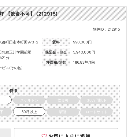
 【飲食不可】 (212915)
物件ID：212915
京都町田市本町田973-2
賃料
990,000円
田急線玉川学園前駅
保証金・
敷金
5,940,000円
歩21分
坪面積/
階数
186.83坪/1階
ービス(その他)
特徴
き
スケルトン
飲食可
30万円以下
以下
50坪以上
駅近
ロードサイド
お気に入りに追加