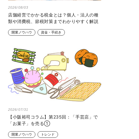
2026/08/03
店舗経営でかかる税金とは？個人・法人の種
類や消費税、節税対策までわかりやすく解説
開業ノウハウ
資金・手続き
2026/07/31
【小阪裕司コラム】第235回：「手芸店」で
「お菓子」を売る①
開業ノウハウ
トレンド