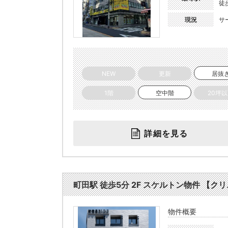
徒
現況
サ
NEW
更新
居抜
1階
空中階
20坪
詳細を見る
町田駅 徒歩5分 2F スケルトン物件 【クリニ
物件概要