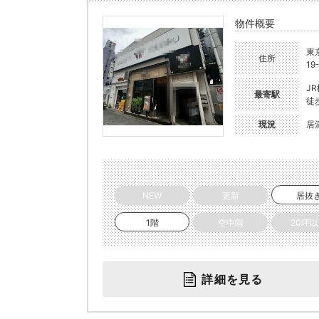
物件概要
東
住所
19
J
最寄駅
徒
現況
居
NEW
更新
居抜
1階
空中階
20坪
詳細を見る