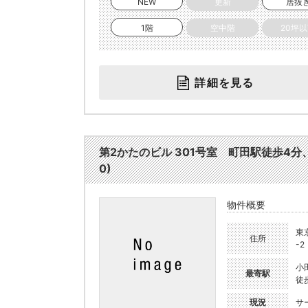
NEW
更新
居抜
1階
空中階
20坪
詳細を見る
第2かたのビル 301号室 町田駅徒歩4分
0)
物件概要
東
住所
-2
小
最寄駅
徒
現況
サ