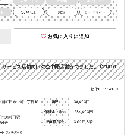
き
スケルトン
飲食可
30万円以下
以下
50坪以上
駅近
ロードサイド
お気に入りに追加
、サービス店舗向けの空中階店舗がでました。 (21410
物件ID：214100
京都町田市中町一丁目18
賃料
198,000円
保証金・
敷金
1,584,000円
田急線町田駅
坪面積/
階数
10.90坪/3階
歩4分
ービス(その他)