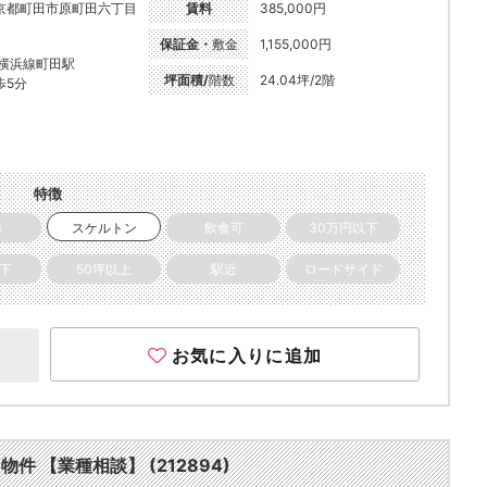
京都町田市原町田六丁目
賃料
385,000円
保証金・
敷金
1,155,000円
R横浜線町田駅
坪面積/
階数
24.04坪/2階
歩5分
特徴
き
スケルトン
飲食可
30万円以下
以下
50坪以上
駅近
ロードサイド
お気に入りに追加
物件 【業種相談】 (212894)