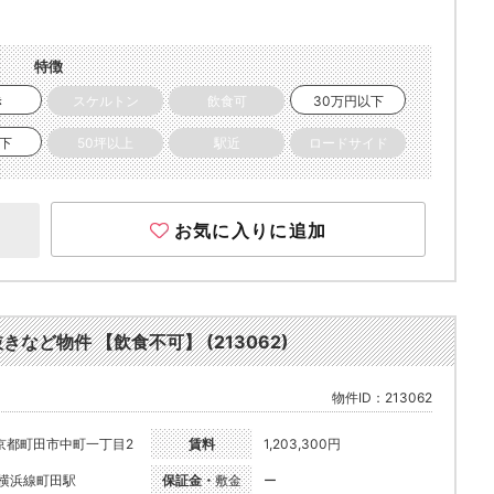
特徴
き
スケルトン
飲食可
30万円以下
以下
50坪以上
駅近
ロードサイド
お気に入りに追加
きなど物件 【飲食不可】 (213062)
物件ID：213062
京都町田市中町一丁目2
賃料
1,203,300円
R横浜線町田駅
保証金・
敷金
ー