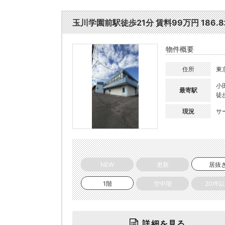
玉川学園前駅徒歩21分 賃料99万円 186.8坪
物件概要
住所
東
小
最寄駅
徒
現況
サ
NEW
更新
居抜
1階
空中階
20坪
詳細を見る