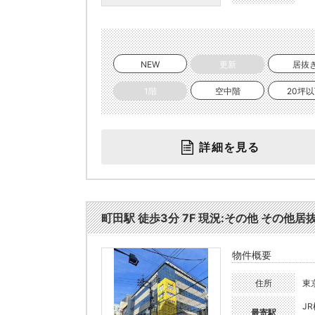
NEW
更新
居抜
1階
空中階
20坪
詳細を見る
町田駅 徒歩3分 7F 現況:その他 その他居抜
物件概要
住所
東
J
最寄駅