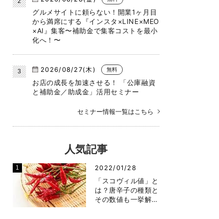
グルメサイトに頼らない！開業1ヶ月目
から満席にする『インスタ×LINE×MEO
×AI』集客〜補助金で集客コストを最小
化へ！〜
2026/08/27(木)
無料
お店の成長を加速させる！ 「公庫融資
と補助金／助成金」活用セミナー
セミナー情報一覧はこちら
人気記事
2022/01/28
「スコヴィル値」と
は？唐辛子の種類と
その数値も一挙解…