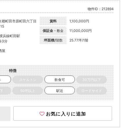
物件ID：212894
京都町田市原町田六丁目
賃料
1,100,000円
-15
保証金・
敷金
11,000,000円
R横浜線町田駅
坪面積/
階数
25.77坪/1階
歩3分
酒屋
特徴
き
スケルトン
飲食可
30万円以下
以下
50坪以上
駅近
ロードサイド
お気に入りに追加