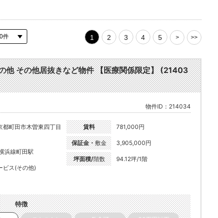
1
2
3
4
5
>
>>
:その他 その他居抜きなど物件 【医療関係限定】 (21403
物件ID：214034
京都町田市木曽東四丁目
賃料
781,000円
保証金・
敷金
3,905,000円
R横浜線町田駅
坪面積/
階数
94.12坪/1階
ービス(その他)
特徴