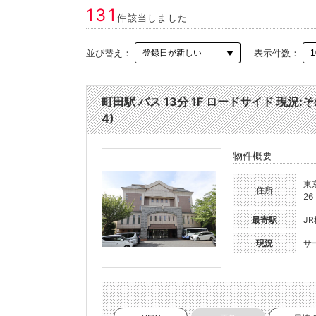
131
件該当しました
並び替え：
表示件数：
町田駅 バス 13分 1F ロードサイド 現況
4)
物件概要
東
住所
26
最寄駅
J
現況
サ