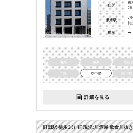
東
住所
26
J
最寄駅
徒
現況
ー
NEW
更新
居抜
1階
空中階
20坪
詳細を見る
町田駅 徒歩3分 1F 現況:居酒屋 飲食居抜き