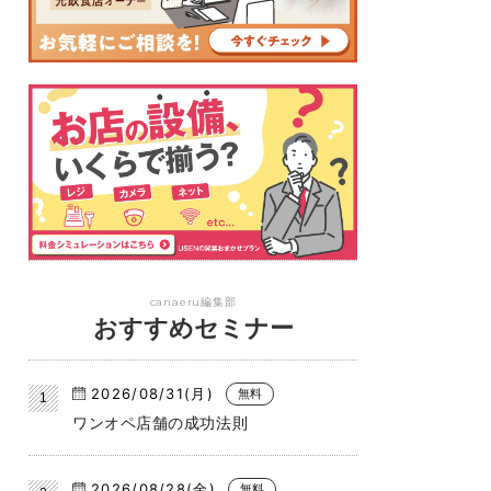
canaeru編集部
おすすめセミナー
2026/08/31(月)
無料
ワンオペ店舗の成功法則
2026/08/28(金)
無料