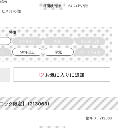
歩3分
坪面積/
階数
64.24坪/7階
ービス(その他)
特徴
き
スケルトン
飲食可
30万円以下
以下
50坪以上
駅近
ロードサイド
お気に入りに追加
ック限定】 (213063)
物件ID：213063