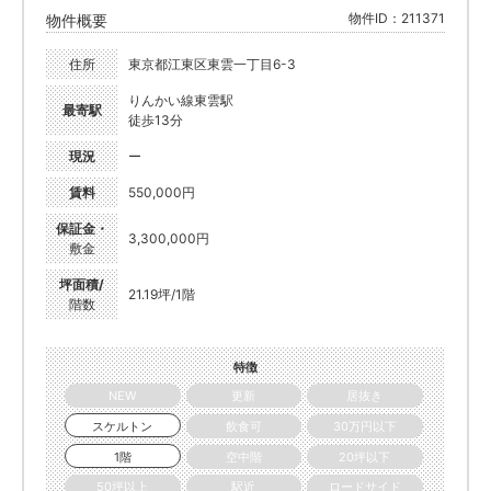
物件ID：211371
物件概要
住所
東京都江東区東雲一丁目6-3
りんかい線東雲駅
最寄駅
徒歩13分
現況
ー
賃料
550,000円
保証金・
3,300,000円
敷金
坪面積/
21.19坪/1階
階数
特徴
NEW
更新
居抜き
スケルトン
飲食可
30万円以下
1階
空中階
20坪以下
50坪以上
駅近
ロードサイド