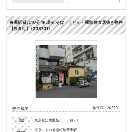
豊洲駅 徒歩10分 1F 現況:そば・うどん・麺類 飲食居抜き物件
【飲食可】 (208701)
物件ID：208701
物件概要
住所
東京都江東区枝川一丁目2-6
東京メトロ有楽町線豊洲駅