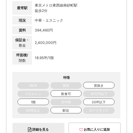
東京メトロ東西線南砂町駅
最寄駅
徒歩2分
現況
中華・エスニック
賃料
394,460円
保証金・
2,400,000円
敷金
坪面積/
18.95坪/1階
階数
特徴
NEW
更新
居抜き
スケルトン
飲食可
30万円以下
1階
空中階
20坪以下
50坪以上
駅近
ロードサイド
詳細を見る
お気に入りに追加