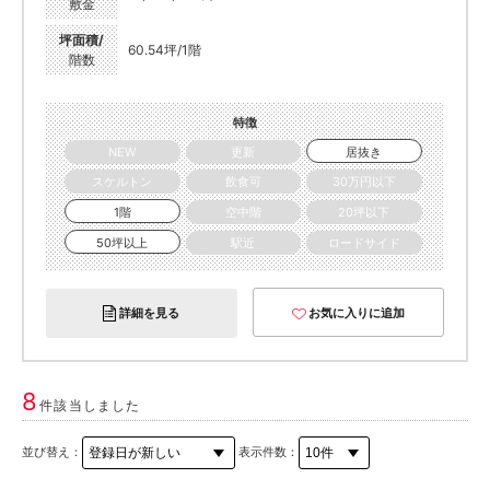
敷金
坪面積/
60.54坪/1階
階数
特徴
NEW
更新
居抜き
スケルトン
飲食可
30万円以下
1階
空中階
20坪以下
50坪以上
駅近
ロードサイド
詳細を見る
お気に入りに追加
8
件該当しました
並び替え：
表示件数：