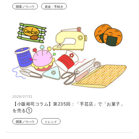
開業ノウハウ
資金・手続き
2026/07/31
【小阪裕司コラム】第235回：「手芸店」で「お菓子」
を売る①
開業ノウハウ
トレンド