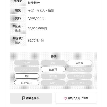
最寄駅
徒歩10分
現況
そば・うどん・麺類
賃料
1,670,000円
保証金・
10,020,000円
敷金
坪面積/
62.70坪/1階
階数
特徴
NEW
更新
居抜き
スケルトン
飲食可
30万円以下
1階
空中階
20坪以下
50坪以上
駅近
ロードサイド
詳細を見る
お気に入りに追加