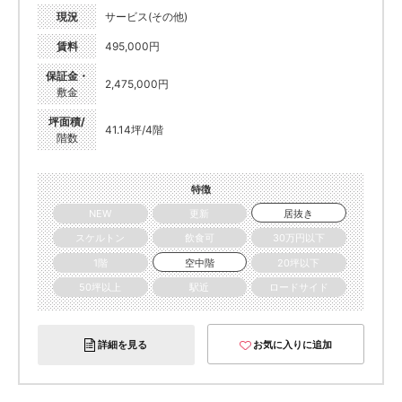
現況
サービス(その他)
賃料
495,000円
保証金・
2,475,000円
敷金
坪面積/
41.14坪/4階
階数
特徴
NEW
更新
居抜き
スケルトン
飲食可
30万円以下
1階
空中階
20坪以下
50坪以上
駅近
ロードサイド
詳細を見る
お気に入りに追加