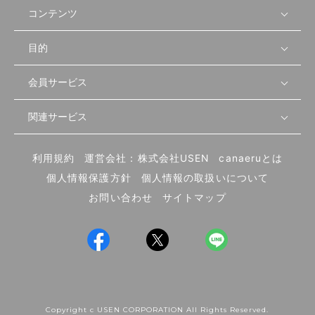
コンテンツ
目的
無料開業相談
セミナーで学ぶ
会員サービス
店舗運営
物件を探す
セミナー情報
資金・手続き
関連サービス
会員登録
先輩開業者の声
セミナー動画
首都圏
物件
メルマガ設定
記事から学ぶ
セミナー協力一覧
大阪
飲食店サクセスガイド（外部サイト）
内装・設備
利用規約
運営会社：株式会社USEN
canaeruとは
ログイン
飲食店の始め方
北海道
開業・経営に関する記事
個人情報保護方針
個人情報の取扱いについて
食材・仕入れ
業態別の開業方法
東海
編集ポリシー
お問い合わせ
サイトマップ
集客・宣伝
その他
トレンド
UIターン開業特集
飲食店開業
Copyright c USEN CORPORATION All Rights Reserved.