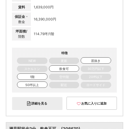
賃料
1,639,000円
保証金・
16,390,000円
敷金
坪面積/
114.79坪/1階
階数
特徴
NEW
更新
居抜き
スケルトン
飲食可
30万円以下
1階
空中階
20坪以下
50坪以上
駅近
ロードサイド
詳細を見る
お気に入りに追加
潮見駅徒歩2分 飲食不可 (206670)