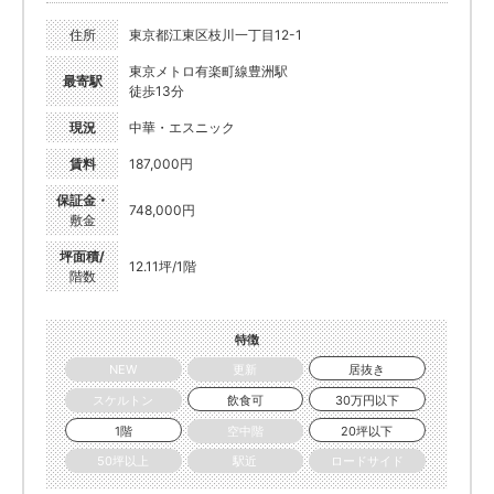
住所
東京都江東区枝川一丁目12-1
東京メトロ有楽町線豊洲駅
最寄駅
徒歩13分
現況
中華・エスニック
賃料
187,000円
保証金・
748,000円
敷金
坪面積/
12.11坪/1階
階数
特徴
NEW
更新
居抜き
スケルトン
飲食可
30万円以下
1階
空中階
20坪以下
50坪以上
駅近
ロードサイド