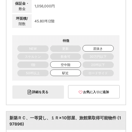
保証金・
1,056,000円
敷金
坪面積/
45.80坪/2階
階数
特徴
NEW
更新
居抜き
スケルトン
飲食可
30万円以下
1階
空中階
20坪以下
50坪以上
駅近
ロードサイド
詳細を見る
お気に入りに追加
新築ＲＣ、一等貸し、１Ｒ×10部屋、旅館業取得可能物件 (1
97896)