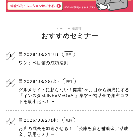
canaeru編集部
おすすめセミナー
2026/08/31(月)
無料
ワンオペ店舗の成功法則
2026/08/28(金)
無料
グルメサイトに頼らない！開業1ヶ月目から満席にする
『インスタ×LINE×MEO×AI』集客〜補助金で集客コス
トを最小化へ！〜
2026/08/27(木)
無料
お店の成長を加速させる！ 「公庫融資と補助金／助成
金」活用セミナー