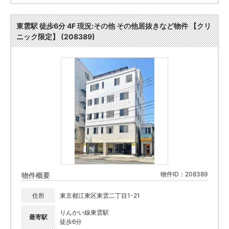
東雲駅 徒歩6分 4F 現況:その他 その他居抜きなど物件 【クリ
ニック限定】 (208389)
物件ID：208389
物件概要
住所
東京都江東区東雲二丁目1-21
りんかい線東雲駅
最寄駅
徒歩6分