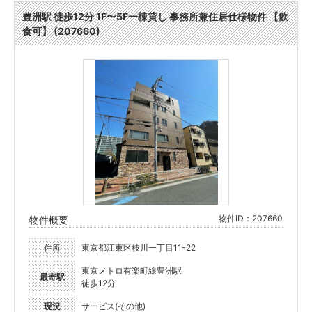
豊洲駅 徒歩12分 1F〜5F一棟貸し 事務所兼住居仕様物件 【飲
食可】 (207660)
物件ID：207660
物件概要
住所
東京都江東区枝川一丁目11-22
東京メトロ有楽町線豊洲駅
最寄駅
徒歩12分
現況
サービス(その他)