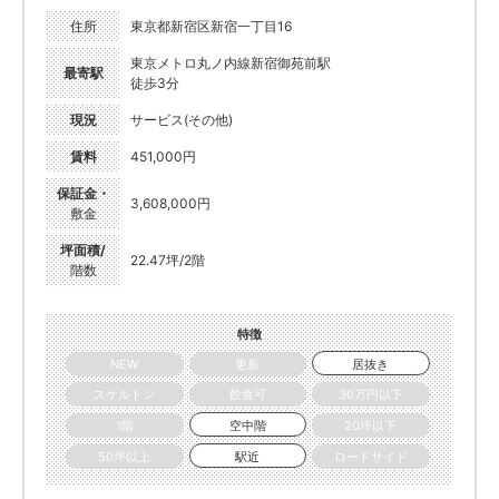
住所
東京都新宿区新宿一丁目16
東京メトロ丸ノ内線新宿御苑前駅
最寄駅
徒歩3分
現況
サービス(その他)
賃料
451,000円
保証金・
3,608,000円
敷金
坪面積/
22.47坪/2階
階数
特徴
NEW
更新
居抜き
スケルトン
飲食可
30万円以下
1階
空中階
20坪以下
50坪以上
駅近
ロードサイド