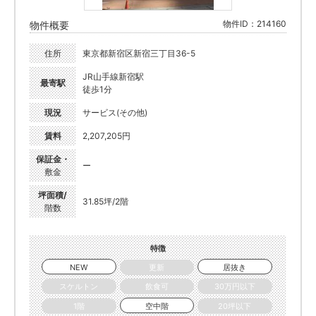
物件ID：214160
物件概要
住所
東京都新宿区新宿三丁目36-5
JR山手線新宿駅
最寄駅
徒歩1分
現況
サービス(その他)
賃料
2,207,205円
保証金・
ー
敷金
坪面積/
31.85坪/2階
階数
特徴
NEW
更新
居抜き
スケルトン
飲食可
30万円以下
1階
空中階
20坪以下