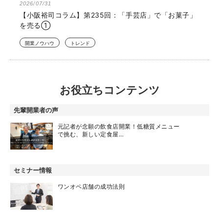
2026/07/31
【小阪裕司コラム】第235回：「手芸店」で「お菓子」
を売る①
開業ノウハウ
トレンド
お役立ちコンテンツ
先輩開業者の声
元記者が念願の飲食店開業！低糖質メニュー
で挑む、新しい定食屋…
セミナー情報
ワンオペ店舗の成功法則