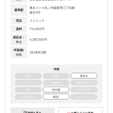
東京メトロ丸ノ内線新宿三丁目駅
最寄駅
徒歩3分
現況
クリニック
賃料
714,500円
保証金・
4,287,000円
敷金
坪面積/
28.58坪/2階
階数
特徴
NEW
更新
居抜き
スケルトン
飲食可
30万円以下
1階
空中階
20坪以下
50坪以上
駅近
ロードサイド