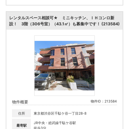
レンタルスペース相談可★ ミニキッチン、ＩＨコンロ新
設！ 3階（306号室）（43.1㎡）も募集中です！ (213584)
物件ID：213584
物件概要
住所
東京都渋谷区千駄ケ谷一丁目28-8
JR中央・総武線千駄ケ谷駅
最寄駅
徒歩3分