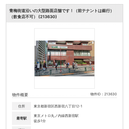
青梅街道沿いの大型路面店舗です！（前テナントは銀行）
（飲食店不可） (213630)
物件ID：213630
物件概要
住所
東京都新宿区西新宿八丁目12-1
東京メトロ丸ノ内線西新宿駅
最寄駅
徒歩1分