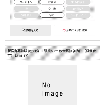
スケルトン
飲食可
30万円以下
1階
空中階
20坪以下
50坪以上
駅近
ロードサイド
詳細を見る
お気に入りに追加
新宿御苑前駅 徒歩1分 1F 現況:バー 飲食居抜き物件 【軽飲食
可】 (214117)