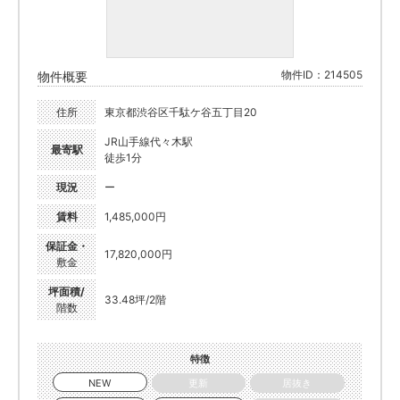
物件ID：214505
物件概要
住所
東京都渋谷区千駄ケ谷五丁目20
JR山手線代々木駅
最寄駅
徒歩1分
現況
ー
賃料
1,485,000円
保証金・
17,820,000円
敷金
坪面積/
33.48坪/2階
階数
特徴
NEW
更新
居抜き