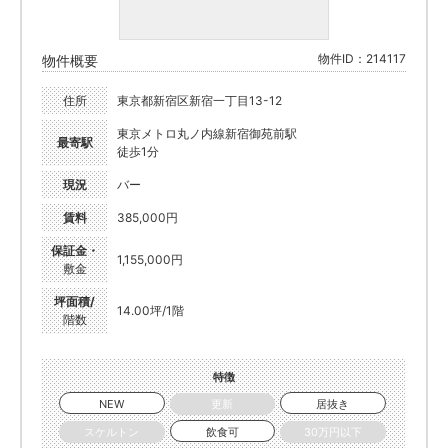
物件ID：214117
物件概要
住所
東京都新宿区新宿一丁目13-12
東京メトロ丸ノ内線新宿御苑前駅
最寄駅
徒歩1分
現況
バー
賃料
385,000円
保証金・
1,155,000円
敷金
坪面積/
14.00坪/1階
階数
特徴
NEW
更新
居抜き
スケルトン
飲食可
30万円以下