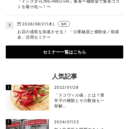
『インスタ×LINE×MEO×AI』集客〜補助金で集客コス
トを最小化へ！〜
2026/08/27(木)
無料
お店の成長を加速させる！ 「公庫融資と補助金／助成
金」活用セミナー
セミナー一覧はこちら
人気記事
2022/01/28
「スコヴィル値」とは？唐
辛子の種類とその数値も一
挙解…
2024/07/23