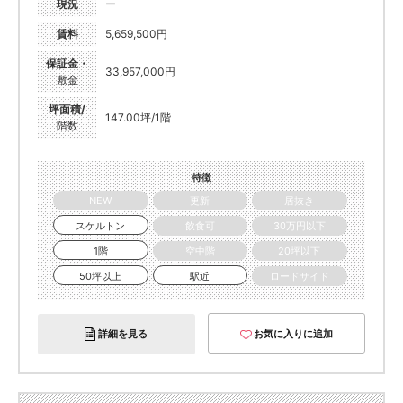
現況
ー
賃料
5,659,500円
保証金・
33,957,000円
敷金
坪面積/
147.00坪/1階
階数
特徴
NEW
更新
居抜き
スケルトン
飲食可
30万円以下
1階
空中階
20坪以下
50坪以上
駅近
ロードサイド
詳細を見る
お気に入りに追加