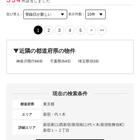
件該当しました
並び替え：
表示件数：
1
2
3
4
5
>
>>
▼近隣の都道府県の物件
神奈川県(1949)
千葉県(645)
埼玉県(936)
現在の検索条件
東京都
都道府県
新宿・代々木
エリア
新宿東口/西新宿/新宿南口/代々木/新宿歌舞伎町/
詳細エリア
新宿１～２丁目