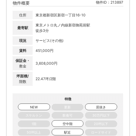
物件ID：213897
物件概要
住所
東京都新宿区新宿一丁目16-10
東京メトロ丸ノ内線新宿御苑前駅
最寄駅
徒歩3分
現況
サービス(その他)
賃料
451,000円
保証金・
3,608,000円
敷金
坪面積/
22.47坪/2階
階数
特徴
NEW
更新
居抜き
スケルトン
飲食可
30万円以下
1階
空中階
20坪以下
50坪以上
駅近
ロードサイド