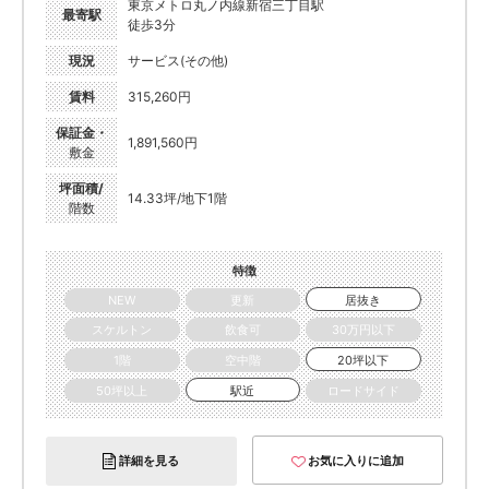
東京メトロ丸ノ内線新宿三丁目駅
最寄駅
徒歩3分
現況
サービス(その他)
賃料
315,260円
保証金・
1,891,560円
敷金
坪面積/
14.33坪/地下1階
階数
特徴
NEW
更新
居抜き
スケルトン
飲食可
30万円以下
1階
空中階
20坪以下
50坪以上
駅近
ロードサイド
詳細を見る
お気に入りに追加