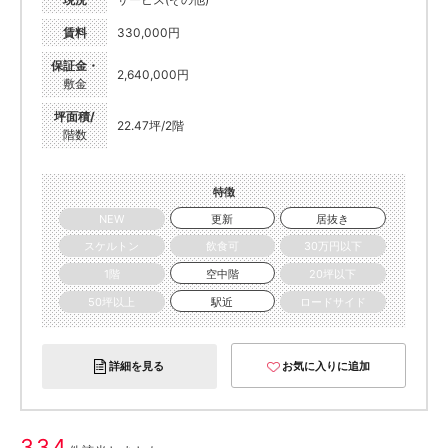
賃料
330,000円
保証金・
2,640,000円
敷金
坪面積/
22.47坪/2階
階数
特徴
NEW
更新
居抜き
スケルトン
飲食可
30万円以下
1階
空中階
20坪以下
50坪以上
駅近
ロードサイド
詳細を見る
お気に入りに追加
334