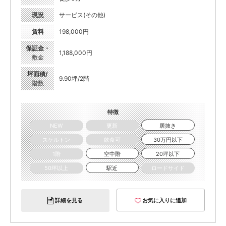
現況
サービス(その他)
賃料
198,000円
保証金・
1,188,000円
敷金
坪面積/
9.90坪/2階
階数
特徴
NEW
更新
居抜き
スケルトン
飲食可
30万円以下
1階
空中階
20坪以下
50坪以上
駅近
ロードサイド
詳細を見る
お気に入りに追加