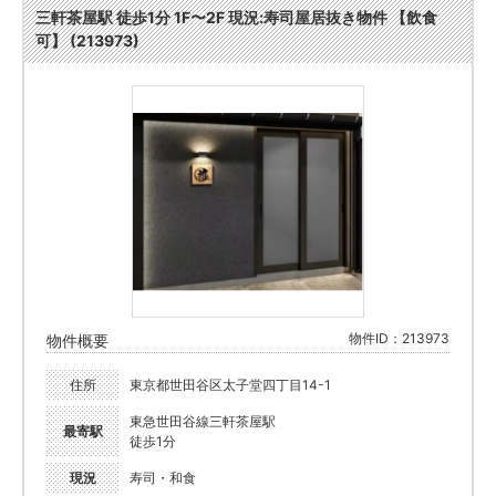
三軒茶屋駅 徒歩1分 1F〜2F 現況:寿司屋居抜き物件 【飲食
可】 (213973)
物件ID：213973
物件概要
住所
東京都世田谷区太子堂四丁目14-1
東急世田谷線三軒茶屋駅
最寄駅
徒歩1分
現況
寿司・和食