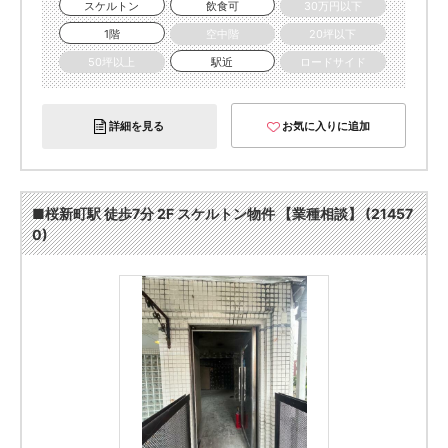
スケルトン
飲食可
30万円以下
1階
空中階
20坪以下
50坪以上
駅近
ロードサイド
詳細を見る
お気に入りに追加
■桜新町駅 徒歩7分 2F スケルトン物件 【業種相談】 (21457
0)