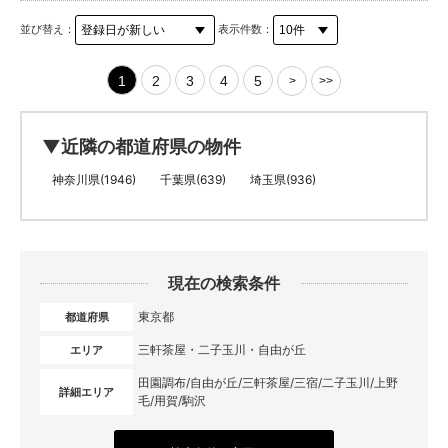
並び替え：
表示件数：
1
2
3
4
5
>
>>
▼近隣の都道府県の物件
神奈川県(1946)
千葉県(639)
埼玉県(936)
現在の検索条件
東京都
都道府県
三軒茶屋・二子玉川・自由が丘
エリア
田園調布/自由が丘/三軒茶屋/三宿/二子玉川/上野
詳細エリア
毛/用賀/駒沢