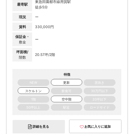
東急田園都市線用賀駅
最寄駅
徒歩5分
現況
ー
賃料
330,000円
保証金・
ー
敷金
坪面積/
20.57坪/2階
階数
特徴
NEW
更新
居抜き
スケルトン
飲食可
30万円以下
1階
空中階
20坪以下
50坪以上
駅近
ロードサイド
詳細を見る
お気に入りに追加