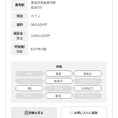
東急目黒線奥沢駅
最寄駅
徒歩2分
現況
カフェ
賃料
363,000円
保証金・
3,630,000円
敷金
坪面積/
8.07坪/1階
階数
特徴
NEW
更新
居抜き
スケルトン
飲食可
30万円以下
1階
空中階
20坪以下
50坪以上
駅近
ロードサイド
詳細を見る
お気に入りに追加