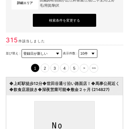
田園調布/自由が丘/三軒茶屋/三宿/二子玉川/上野
詳細エリア
毛/用賀/駒沢
検索条件を変更する
315
件該当しました
並び替え：
表示件数：
1
2
3
4
5
>
>>
◆上町駅徒歩12分◆世田谷通り沿い路面店！◆馬事公苑近く
◆飲食店居抜き◆深夜営業可能◆敷金２ヶ月 (214827)