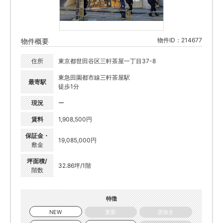
物件ID：214677
物件概要
住所
東京都世田谷区三軒茶屋一丁目37-8
東急田園都市線三軒茶屋駅
最寄駅
徒歩1分
現況
ー
賃料
1,908,500円
保証金・
19,085,000円
敷金
坪面積/
32.86坪/1階
階数
特徴
NEW
更新
居抜き