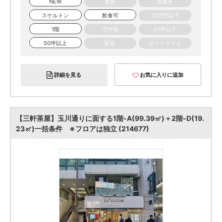
NEW
更新
居抜き
スケルトン
飲食可
30万円以下
1階
空中階
20坪以下
50坪以上
駅近
ロードサイド
詳細を見る
お気に入りに追加
【三軒茶屋】玉川通りに面する1階-A(99.39㎡)＋2階-D(19.
23㎡)一括条件 ※フロアは独立 (214677)