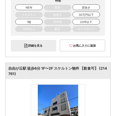
特徴
NEW
更新
居抜き
スケルトン
飲食可
30万円以下
1階
空中階
20坪以下
50坪以上
駅近
ロードサイド
詳細を見る
お気に入りに追加
自由が丘駅 徒歩6分 1F〜2F スケルトン物件 【飲食可】 (214
761)