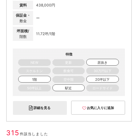
賃料
438,000円
保証金・
ー
敷金
坪面積/
11.72坪/1階
階数
特徴
NEW
更新
居抜き
スケルトン
飲食可
30万円以下
1階
空中階
20坪以下
50坪以上
駅近
ロードサイド
詳細を見る
お気に入りに追加
315
件該当しました