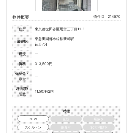
物件ID：214570
物件概要
住所
東京都世田谷区用賀三丁目11-1
東急田園都市線桜新町駅
最寄駅
徒歩7分
現況
ー
賃料
313,500円
保証金・
ー
敷金
坪面積/
11.50坪/2階
階数
特徴
NEW
更新
居抜き
スケルトン
飲食可
30万円以下