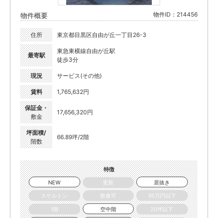
物件ID：214456
物件概要
住所
東京都目黒区自由が丘一丁目26-3
東急東横線自由が丘駅
最寄駅
徒歩3分
現況
サービス(その他)
賃料
1,765,632円
保証金・
17,656,320円
敷金
坪面積/
66.89坪/2階
階数
特徴
NEW
更新
居抜き
スケルトン
飲食可
30万円以下
1階
空中階
20坪以下