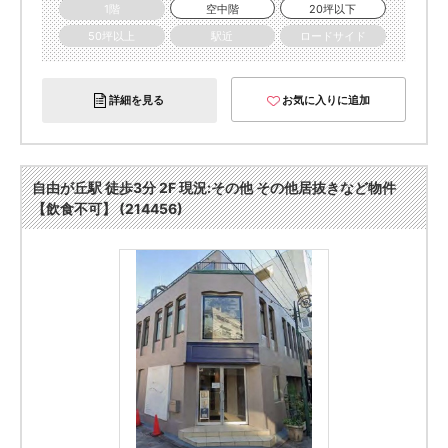
1階
空中階
20坪以下
50坪以上
駅近
ロードサイド
詳細を見る
お気に入りに追加
自由が丘駅 徒歩3分 2F 現況:その他 その他居抜きなど物件
【飲食不可】 (214456)