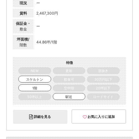
現況
ー
賃料
2,467,300円
保証金・
ー
敷金
坪面積/
44.86坪/1階
階数
特徴
NEW
更新
居抜き
スケルトン
飲食可
30万円以下
1階
空中階
20坪以下
50坪以上
駅近
ロードサイド
詳細を見る
お気に入りに追加