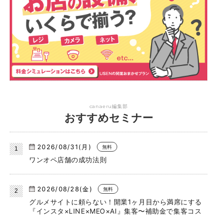
canaeru編集部
おすすめセミナー
2026/08/31(月)
無料
ワンオペ店舗の成功法則
2026/08/28(金)
無料
グルメサイトに頼らない！開業1ヶ月目から満席にする
『インスタ×LINE×MEO×AI』集客〜補助金で集客コス