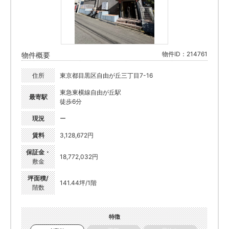
物件ID：214761
物件概要
住所
東京都目黒区自由が丘三丁目7-16
東急東横線自由が丘駅
最寄駅
徒歩6分
現況
ー
賃料
3,128,672円
保証金・
18,772,032円
敷金
坪面積/
141.44坪/1階
階数
特徴