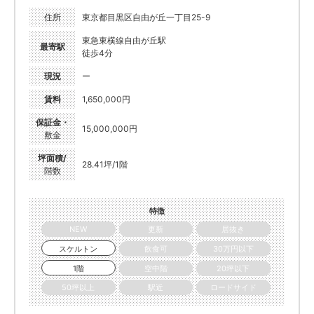
住所
東京都目黒区自由が丘一丁目25-9
東急東横線自由が丘駅
最寄駅
徒歩4分
現況
ー
賃料
1,650,000円
保証金・
15,000,000円
敷金
坪面積/
28.41坪/1階
階数
特徴
NEW
更新
居抜き
スケルトン
飲食可
30万円以下
1階
空中階
20坪以下
50坪以上
駅近
ロードサイド