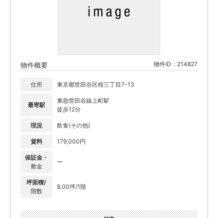
物件ID：214827
物件概要
住所
東京都世田谷区桜三丁目7-13
東急世田谷線上町駅
最寄駅
徒歩12分
現況
飲食(その他)
賃料
179,000円
保証金・
ー
敷金
坪面積/
8.00坪/1階
階数