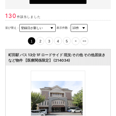
130
件該当しました
並び替え：
表示件数：
1
2
3
4
5
>
>>
町田駅 バス 13分 1F ロードサイド 現況:その他 その他居抜き
など物件 【医療関係限定】 (214034)