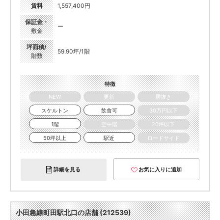
賃料
1,557,400円
保証金・
ー
敷金
坪面積/
59.90坪/1階
階数
特徴
NEW
更新
居抜き
スケルトン
飲食可
30万円以下
1階
空中階
20坪以下
50坪以上
駅近
ロードサイド
詳細を見る
お気に入りに追加
小田急線町田駅北口の店舗 (212539)