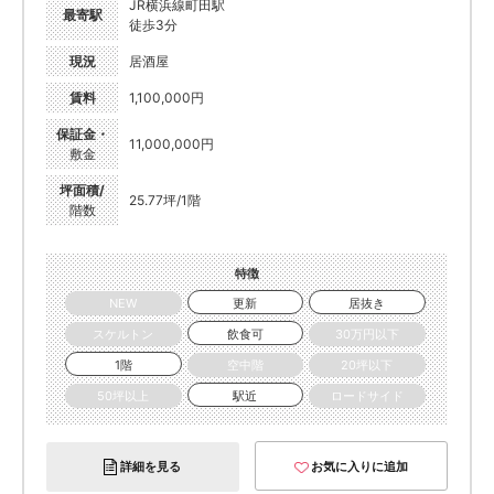
JR横浜線町田駅
最寄駅
徒歩3分
現況
居酒屋
賃料
1,100,000円
保証金・
11,000,000円
敷金
坪面積/
25.77坪/1階
階数
特徴
NEW
更新
居抜き
スケルトン
飲食可
30万円以下
1階
空中階
20坪以下
50坪以上
駅近
ロードサイド
詳細を見る
お気に入りに追加