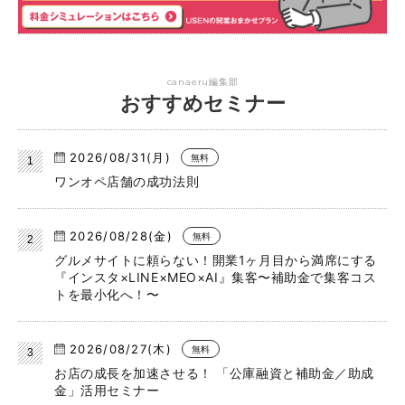
canaeru編集部
おすすめセミナー
2026/08/31(月)
無料
ワンオペ店舗の成功法則
2026/08/28(金)
無料
グルメサイトに頼らない！開業1ヶ月目から満席にする
『インスタ×LINE×MEO×AI』集客〜補助金で集客コス
トを最小化へ！〜
2026/08/27(木)
無料
お店の成長を加速させる！ 「公庫融資と補助金／助成
金」活用セミナー