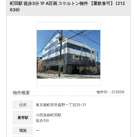
町田駅 徒歩3分 1F A区画 スケルトン物件 【重飲食可】 (212
639)
物件ID：212639
物件概要
住所
東京都町田市森野一丁目25-21
小田急線町田駅
最寄駅
徒歩3分
現況
ー