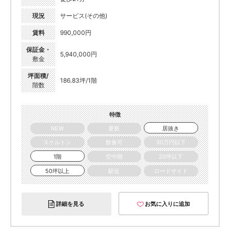
現況
サービス(その他)
賃料
990,000円
保証金・
5,940,000円
敷金
坪面積/
186.83坪/1階
階数
特徴
NEW
更新
居抜き
スケルトン
飲食可
30万円以下
1階
空中階
20坪以下
50坪以上
駅近
ロードサイド
詳細を見る
お気に入りに追加