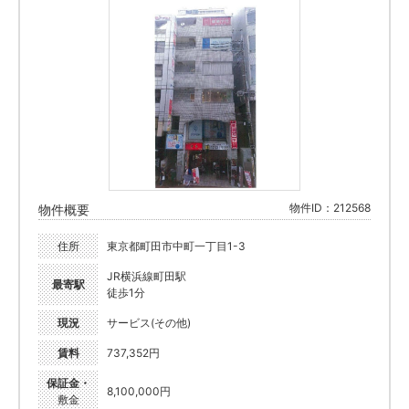
物件ID：212568
物件概要
住所
東京都町田市中町一丁目1-3
JR横浜線町田駅
最寄駅
徒歩1分
現況
サービス(その他)
賃料
737,352円
保証金・
8,100,000円
敷金