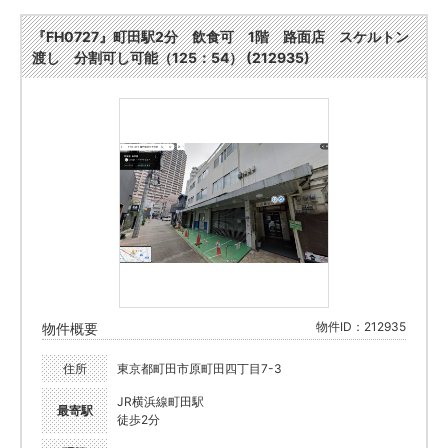
『FH0727』町田駅2分 飲食可 1階 路面店 スケルトン
渡し 分割可し可能（125：54） (212935)
物件ID：212935
物件概要
住所
東京都町田市原町田四丁目7-3
JR横浜線町田駅
最寄駅
徒歩2分