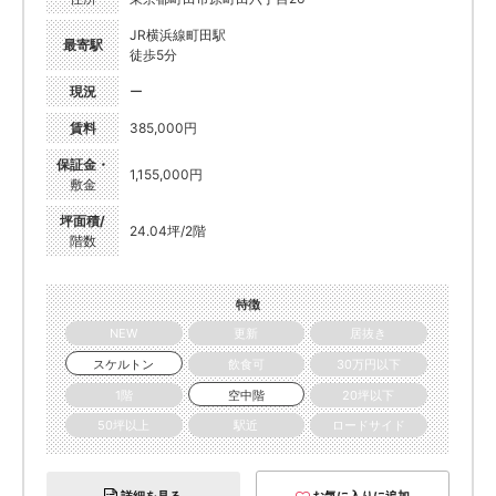
JR横浜線町田駅
最寄駅
徒歩5分
現況
ー
賃料
385,000円
保証金・
1,155,000円
敷金
坪面積/
24.04坪/2階
階数
特徴
NEW
更新
居抜き
スケルトン
飲食可
30万円以下
1階
空中階
20坪以下
50坪以上
駅近
ロードサイド