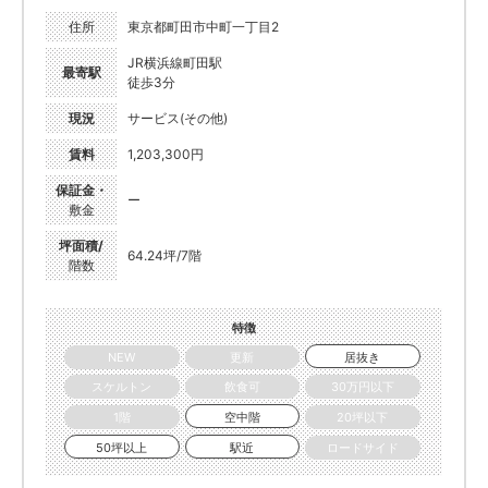
住所
東京都町田市中町一丁目2
JR横浜線町田駅
最寄駅
徒歩3分
現況
サービス(その他)
賃料
1,203,300円
保証金・
ー
敷金
坪面積/
64.24坪/7階
階数
特徴
NEW
更新
居抜き
スケルトン
飲食可
30万円以下
1階
空中階
20坪以下
50坪以上
駅近
ロードサイド