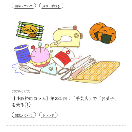
開業ノウハウ
資金・手続き
2026/07/31
【小阪裕司コラム】第235回：「手芸店」で「お菓子」
を売る①
開業ノウハウ
トレンド