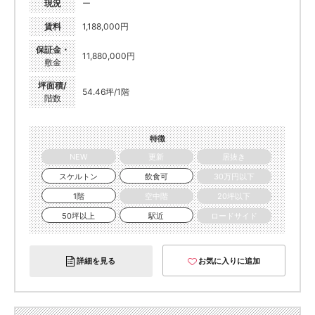
現況
ー
賃料
1,188,000円
保証金・
11,880,000円
敷金
坪面積/
54.46坪/1階
階数
特徴
NEW
更新
居抜き
スケルトン
飲食可
30万円以下
1階
空中階
20坪以下
50坪以上
駅近
ロードサイド
詳細を見る
お気に入りに追加