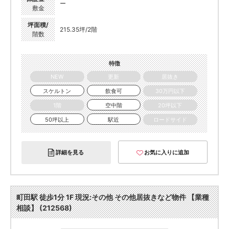
ー
敷金
坪面積/
215.35坪/2階
階数
特徴
NEW
更新
居抜き
スケルトン
飲食可
30万円以下
1階
空中階
20坪以下
50坪以上
駅近
ロードサイド
詳細を見る
お気に入りに追加
町田駅 徒歩1分 1F 現況:その他 その他居抜きなど物件 【業種
相談】 (212568)