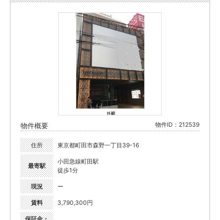
物件ID：212539
物件概要
住所
東京都町田市森野一丁目39-16
小田急線町田駅
最寄駅
徒歩1分
現況
ー
賃料
3,790,300円
保証金・