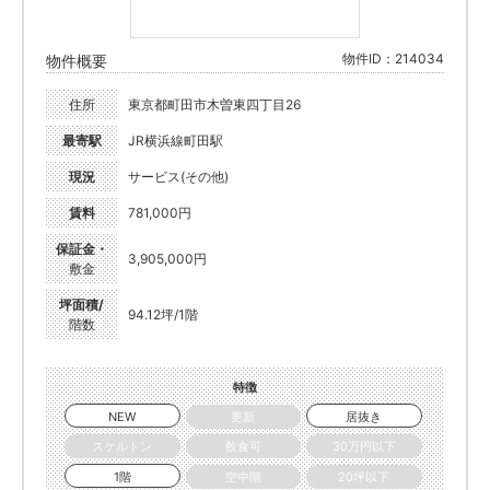
物件ID：214034
物件概要
住所
東京都町田市木曽東四丁目26
最寄駅
JR横浜線町田駅
現況
サービス(その他)
賃料
781,000円
保証金・
3,905,000円
敷金
坪面積/
94.12坪/1階
階数
特徴
NEW
更新
居抜き
スケルトン
飲食可
30万円以下
1階
空中階
20坪以下