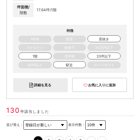
坪面積/
17.64坪/1階
階数
特徴
NEW
更新
居抜き
スケルトン
飲食可
30万円以下
1階
空中階
20坪以下
50坪以上
駅近
ロードサイド
詳細を見る
お気に入りに追加
130
件該当しました
並び替え：
表示件数：