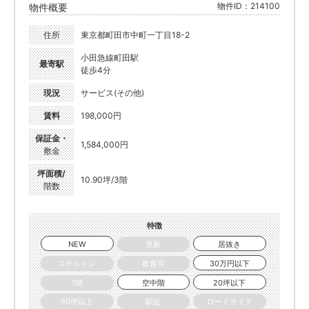
物件ID：214100
物件概要
住所
東京都町田市中町一丁目18-2
小田急線町田駅
最寄駅
徒歩4分
現況
サービス(その他)
賃料
198,000円
保証金・
1,584,000円
敷金
坪面積/
10.90坪/3階
階数
特徴
NEW
更新
居抜き
スケルトン
飲食可
30万円以下
1階
空中階
20坪以下
50坪以上
駅近
ロードサイド