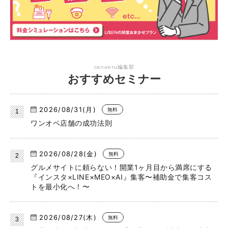
canaeru編集部
おすすめセミナー
2026/08/31(月)
無料
ワンオペ店舗の成功法則
2026/08/28(金)
無料
グルメサイトに頼らない！開業1ヶ月目から満席にする
『インスタ×LINE×MEO×AI』集客〜補助金で集客コス
トを最小化へ！〜
2026/08/27(木)
無料