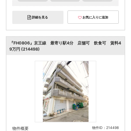
詳細を見る
お気に入りに追加
『FH0806』京王線 最寄り駅4分 店舗可 飲食可 賃料4
9万円 (214498)
物件ID：214498
物件概要