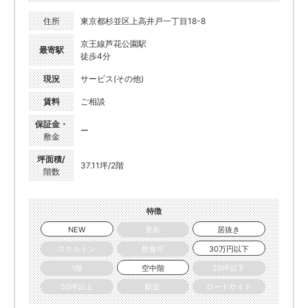
住所
東京都杉並区上高井戸一丁目18-8
京王線芦花公園駅
最寄駅
徒歩4分
現況
サービス(その他)
賃料
ご相談
保証金・
ー
敷金
坪面積/
37.11坪/2階
階数
特徴
NEW
更新
居抜き
スケルトン
飲食可
30万円以下
1階
空中階
20坪以下
50坪以上
駅近
ロードサイド