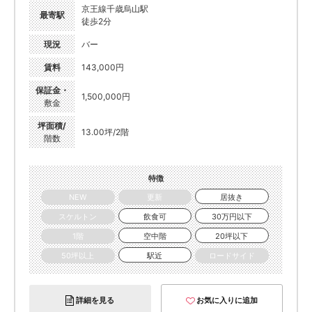
京王線千歳烏山駅
最寄駅
徒歩2分
現況
バー
賃料
143,000円
保証金・
1,500,000円
敷金
坪面積/
13.00坪/2階
階数
特徴
NEW
更新
居抜き
スケルトン
飲食可
30万円以下
1階
空中階
20坪以下
50坪以上
駅近
ロードサイド
詳細を見る
お気に入りに追加