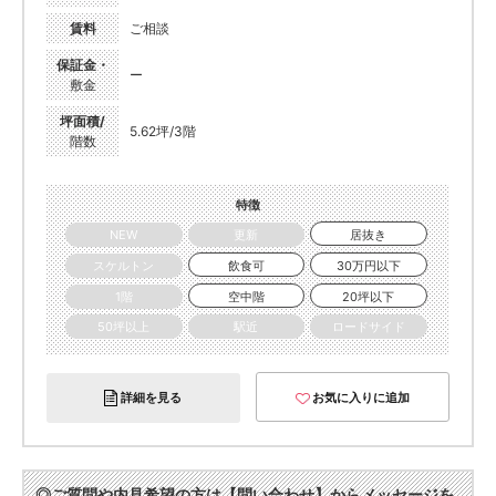
賃料
ご相談
保証金・
ー
敷金
坪面積/
5.62坪/3階
階数
特徴
NEW
更新
居抜き
スケルトン
飲食可
30万円以下
1階
空中階
20坪以下
50坪以上
駅近
ロードサイド
詳細を見る
お気に入りに追加
◎ご質問や内見希望の方は【問い合わせ】からメッセージを