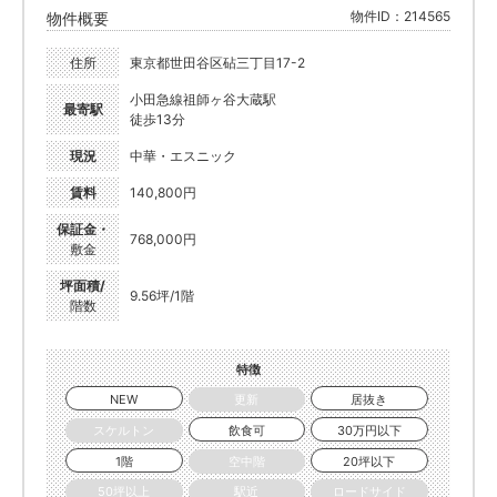
物件ID：214565
物件概要
住所
東京都世田谷区砧三丁目17-2
小田急線祖師ヶ谷大蔵駅
最寄駅
徒歩13分
現況
中華・エスニック
賃料
140,800円
保証金・
768,000円
敷金
坪面積/
9.56坪/1階
階数
特徴
NEW
更新
居抜き
スケルトン
飲食可
30万円以下
1階
空中階
20坪以下
50坪以上
駅近
ロードサイド