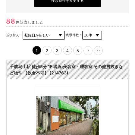
検索条件を変更する
88
件該当しました
並び替え：
表示件数：
1
2
3
4
5
>
>>
千歳烏山駅 徒歩5分 1F 現況:美容室・理容室 その他居抜きな
ど物件 【飲食不可】 (214763)