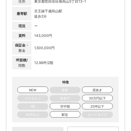
住所
東京都世田谷区南烏山5丁目13-1
京王線千歳烏山駅
最寄駅
徒歩2分
現況
ー
賃料
143,000円
保証金・
1,500,000円
敷金
坪面積/
12.99坪/2階
階数
特徴
NEW
更新
居抜き
スケルトン
飲食可
30万円以下
1階
空中階
20坪以下
50坪以上
駅近
ロードサイド