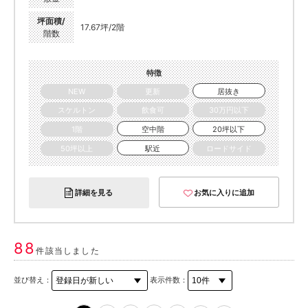
坪面積/
17.67坪/2階
階数
特徴
NEW
更新
居抜き
スケルトン
飲食可
30万円以下
1階
空中階
20坪以下
50坪以上
駅近
ロードサイド
詳細を見る
お気に入りに追加
88
件該当しました
並び替え：
表示件数：