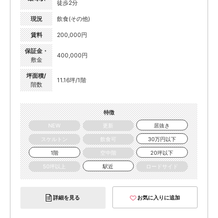
徒歩2分
現況
飲食(その他)
賃料
200,000円
保証金・
400,000円
敷金
坪面積/
11.16坪/1階
階数
特徴
NEW
更新
居抜き
スケルトン
飲食可
30万円以下
1階
空中階
20坪以下
50坪以上
駅近
ロードサイド
詳細を見る
お気に入りに追加