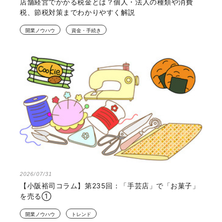
店舗経営でかかる税金とは？個人・法人の種類や消費
税、節税対策までわかりやすく解説
開業ノウハウ
資金・手続き
2026/07/31
【小阪裕司コラム】第235回：「手芸店」で「お菓子」
を売る①
開業ノウハウ
トレンド