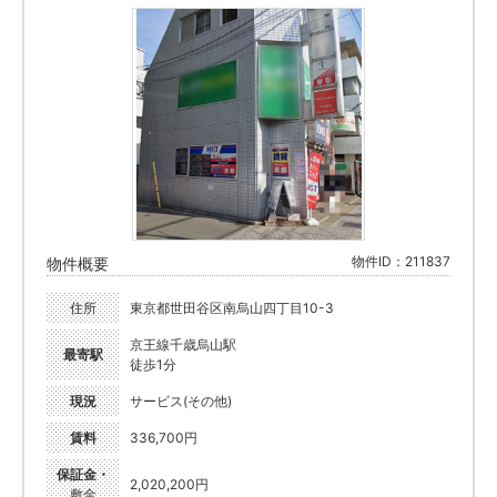
物件ID：211837
物件概要
住所
東京都世田谷区南烏山四丁目10-3
京王線千歳烏山駅
最寄駅
徒歩1分
現況
サービス(その他)
賃料
336,700円
保証金・
2,020,200円
敷金