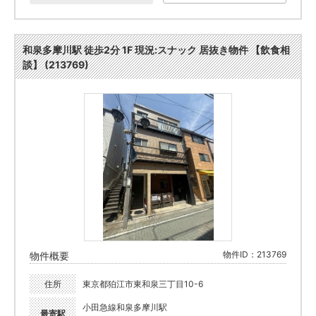
和泉多摩川駅 徒歩2分 1F 現況:スナック 居抜き物件 【飲食相
談】 (213769)
物件ID：213769
物件概要
住所
東京都狛江市東和泉三丁目10-6
小田急線和泉多摩川駅
最寄駅