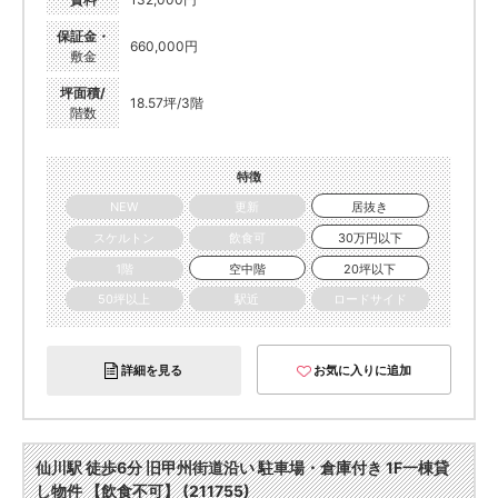
保証金・
660,000円
敷金
坪面積/
18.57坪/3階
階数
特徴
NEW
更新
居抜き
スケルトン
飲食可
30万円以下
1階
空中階
20坪以下
50坪以上
駅近
ロードサイド
詳細を見る
お気に入りに追加
仙川駅 徒歩6分 旧甲州街道沿い 駐車場・倉庫付き 1F一棟貸
し物件 【飲食不可】 (211755)