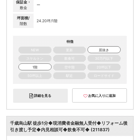
保証金・
ー
敷金
坪面積/
24.20坪/1階
階数
特徴
NEW
更新
居抜き
スケルトン
飲食可
30万円以下
1階
空中階
20坪以下
50坪以上
駅近
ロードサイド
詳細を見る
お気に入りに追加
千歳烏山駅 徒歩1分◆現消費者金融無人受付◆リフォーム後
引き渡し予定◆内見相談可◆飲食不可◆ (211837)