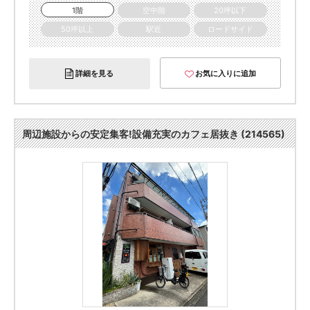
1階
空中階
20坪以下
50坪以上
駅近
ロードサイド
詳細を見る
お気に入りに追加
周辺施設からの安定集客!設備充実のカフェ居抜き (214565)