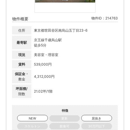
物件ID：214763
物件概要
住所
東京都世田谷区南烏山五丁目23-6
京王線千歳烏山駅
最寄駅
徒歩5分
現況
美容室・理容室
賃料
539,000円
保証金・
4,312,000円
敷金
坪面積/
21.02坪/1階
階数
特徴
NEW
更新
居抜き
スケルトン
飲食可
30万円以下