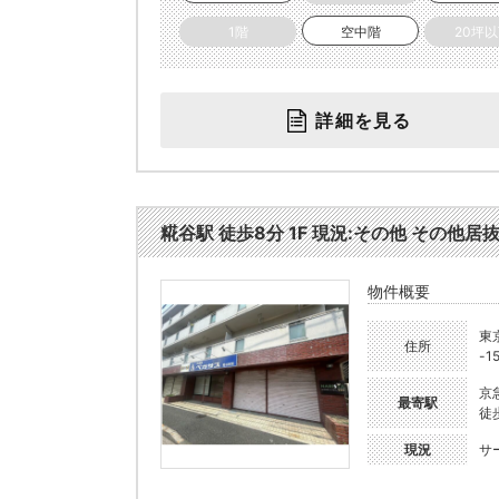
1階
空中階
20坪
詳細を見る
糀谷駅 徒歩8分 1F 現況:その他 その他居抜
物件概要
東
住所
-1
京
最寄駅
徒
現況
サ