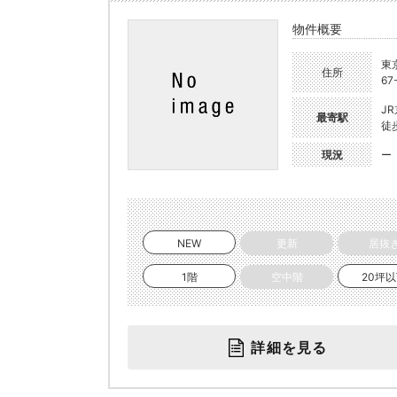
物件概要
東
住所
67
J
最寄駅
徒
現況
ー
NEW
更新
居抜
1階
空中階
20坪
詳細を見る