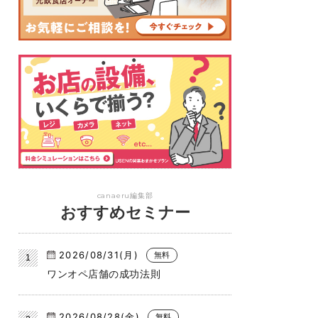
canaeru編集部
おすすめセミナー
2026/08/31(月)
無料
ワンオペ店舗の成功法則
2026/08/28(金)
無料