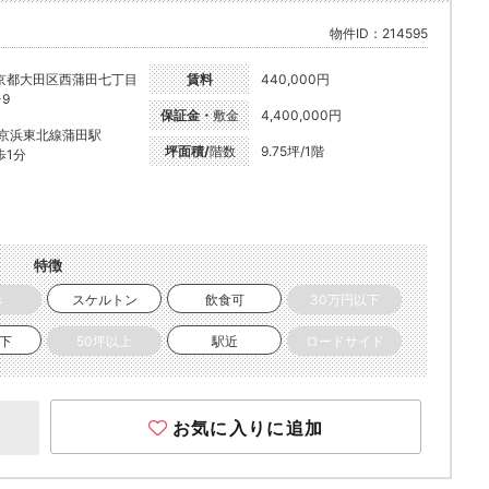
物件ID：214595
京都大田区西蒲田七丁目
賃料
440,000円
-9
保証金・
敷金
4,400,000円
R京浜東北線蒲田駅
坪面積/
階数
9.75坪/1階
歩1分
特徴
き
スケルトン
飲食可
30万円以下
以下
50坪以上
駅近
ロードサイド
お気に入りに追加