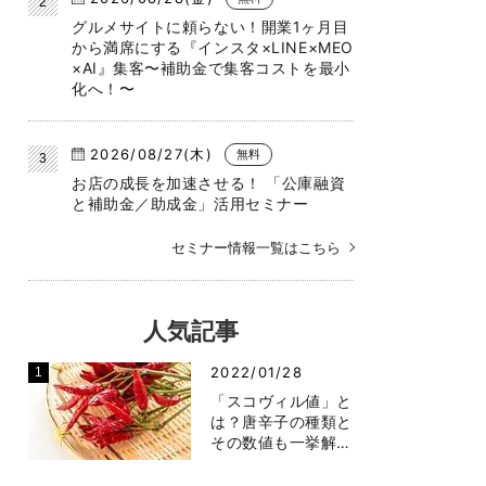
グルメサイトに頼らない！開業1ヶ月目
から満席にする『インスタ×LINE×MEO
×AI』集客〜補助金で集客コストを最小
化へ！〜
2026/08/27(木)
無料
お店の成長を加速させる！ 「公庫融資
と補助金／助成金」活用セミナー
セミナー情報一覧はこちら
人気記事
2022/01/28
「スコヴィル値」と
は？唐辛子の種類と
その数値も一挙解…