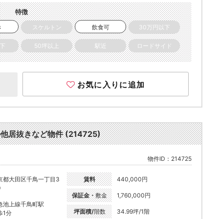
特徴
き
スケルトン
飲食可
30万円以下
以下
50坪以上
駅近
ロードサイド
お気に入りに追加
他居抜きなど物件 (214725)
物件ID：214725
京都大田区千鳥一丁目3
賃料
440,000円
9
保証金・
敷金
1,760,000円
急池上線千鳥町駅
坪面積/
階数
34.99坪/1階
歩1分