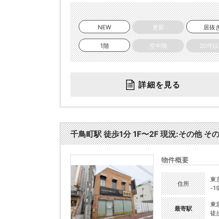
NEW
更新
居抜
1階
空中階
20坪
詳細を見る
千鳥町駅 徒歩1分 1F〜2F 現況:その他 その
物件概要
東
住所
-1
東
最寄駅
徒