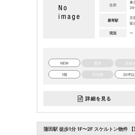
東
住所
39
京
最寄駅
徒
現況
ー
NEW
更新
居抜
1階
空中階
20坪
詳細を見る
蒲田駅 徒歩1分 1F〜2F スケルトン物件 【重