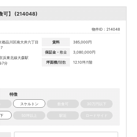
可】 (214048)
物件ID：214048
京都品川区南大井六丁目
賃料
385,000円
-7
保証金・
敷金
3,080,000円
R京浜東北線大森駅
坪面積/
階数
12.10坪/1階
歩7分
特徴
き
スケルトン
飲食可
30万円以下
以下
50坪以上
駅近
ロードサイド