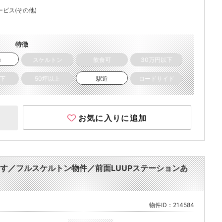
ービス(その他)
特徴
き
スケルトン
飲食可
30万円以下
以下
50坪以上
駅近
ロードサイド
お気に入りに追加
面す／フルスケルトン物件／前面LUUPステーションあ
物件ID：214584