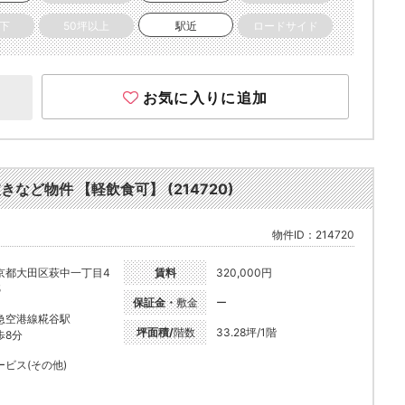
以下
50坪以上
駅近
ロードサイド
お気に入りに追加
きなど物件 【軽飲食可】 (214720)
物件ID：214720
京都大田区萩中一丁目4
賃料
320,000円
5
保証金・
敷金
ー
急空港線糀谷駅
坪面積/
階数
33.28坪/1階
歩8分
ービス(その他)