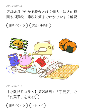
2026/08/03
店舗経営でかかる税金とは？個人・法人の種
類や消費税、節税対策までわかりやすく解説
開業ノウハウ
資金・手続き
2026/07/31
【小阪裕司コラム】第235回：「手芸店」で
「お菓子」を売る①
開業ノウハウ
トレンド