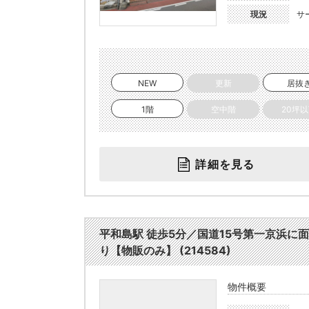
現況
サ
NEW
更新
居抜
1階
空中階
20坪
詳細を見る
平和島駅 徒歩5分／国道15号第一京浜に
り【物販のみ】 (214584)
物件概要