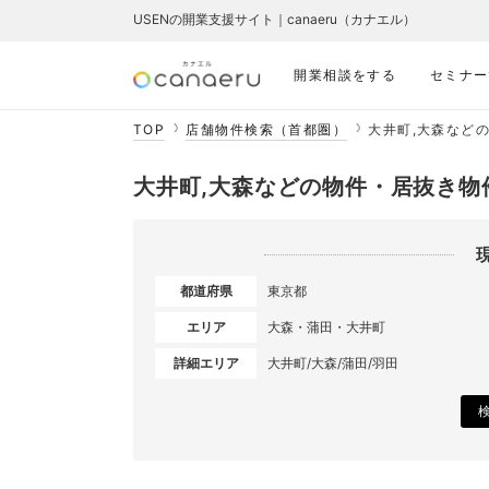
USENの開業支援サイト｜canaeru（カナエル）
開業相談をする
セミナー
TOP
店舗物件検索（首都圏）
大井町,大森など
大井町,大森などの物件・居抜き物
都道府県
東京都
エリア
大森・蒲田・大井町
詳細エリア
大井町/大森/蒲田/羽田