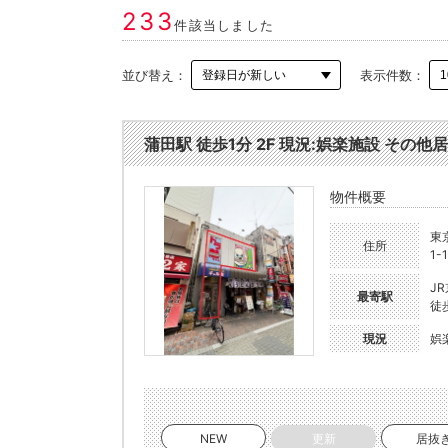
233
件該当しました
並び替え：
表示件数：
蒲田駅 徒歩1分 2F 現況:娯楽施設 その他居
物件概要
東
住所
1-
J
最寄駅
徒
現況
娯
NEW
更新
居抜