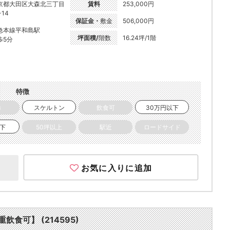
京都大田区大森北三丁目
賃料
253,000円
-14
保証金・
敷金
506,000円
急本線平和島駅
坪面積/
階数
16.24坪/1階
歩5分
特徴
き
スケルトン
飲食可
30万円以下
以下
50坪以上
駅近
ロードサイド
お気に入りに追加
飲食可】 (214595)