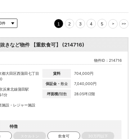
1
2
3
4
5
>
>>
抜きなど物件 【重飲食可】 (214716)
物件ID：214716
京都大田区西蒲田七丁目
賃料
704,000円
10
保証金・
敷金
7,040,000円
R京浜東北線蒲田駅
坪面積/
階数
28.05坪/2階
歩1分
楽施設・レジャー施設
特徴
き
スケルトン
飲食可
30万円以下