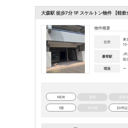
大森駅 徒歩7分 1F スケルトン物件 【軽飲食
物件概要
東
住所
10
J
最寄駅
徒
現況
ー
NEW
更新
居抜
1階
空中階
20坪