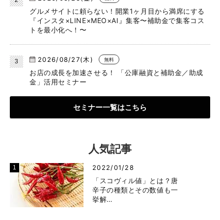
グルメサイトに頼らない！開業1ヶ月目から満席にする
『インスタ×LINE×MEO×AI』集客〜補助金で集客コス
トを最小化へ！〜
2026/08/27(木)
無料
お店の成長を加速させる！ 「公庫融資と補助金／助成
金」活用セミナー
セミナー一覧はこちら
人気記事
2022/01/28
「スコヴィル値」とは？唐
辛子の種類とその数値も一
挙解…