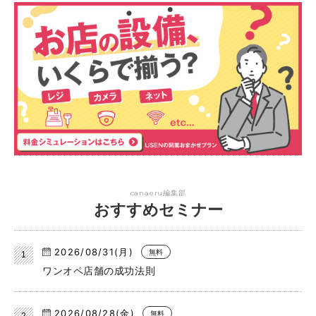
canaeru編集部
おすすめセミナー
2026/08/31(月)
無料
ワンオペ店舗の成功法則
2026/08/28(金)
無料