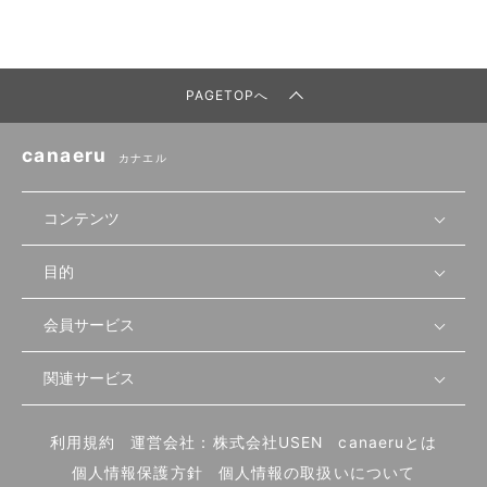
PAGETOPへ
canaeru
カナエル
コンテンツ
目的
無料開業相談
セミナーで学ぶ
会員サービス
店舗運営
物件を探す
セミナー情報
資金・手続き
関連サービス
会員登録
先輩開業者の声
セミナー動画
首都圏
物件
メルマガ設定
記事から学ぶ
セミナー協力一覧
大阪
飲食店サクセスガイド（外部サイト）
内装・設備
利用規約
運営会社：株式会社USEN
canaeruとは
ログイン
飲食店の始め方
北海道
開業・経営に関する記事
個人情報保護方針
個人情報の取扱いについて
食材・仕入れ