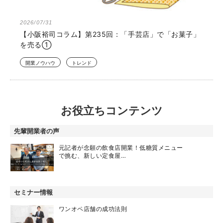
2026/07/31
【小阪裕司コラム】第235回：「手芸店」で「お菓子」
を売る①
開業ノウハウ
トレンド
お役立ちコンテンツ
先輩開業者の声
元記者が念願の飲食店開業！低糖質メニュー
で挑む、新しい定食屋…
セミナー情報
ワンオペ店舗の成功法則