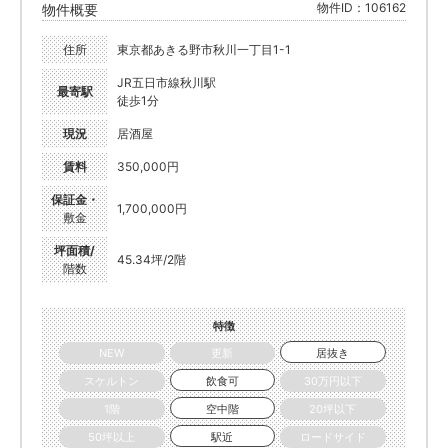
物件ID：106162
物件概要
住所
東京都あきる野市秋川一丁目1-1
JR五日市線秋川駅
最寄駅
徒歩1分
現況
居酒屋
賃料
350,000円
保証金・
1,700,000円
敷金
坪面積/
45.34坪/2階
階数
特徴
NEW
更新
居抜き
スケルトン
飲食可
30万円以下
1階
空中階
20坪以下
50坪以上
駅近
ロードサイド