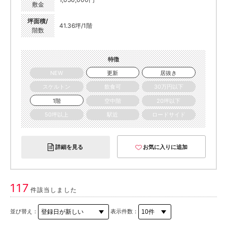
敷金
坪面積/
41.36坪/1階
階数
特徴
NEW
更新
居抜き
スケルトン
飲食可
30万円以下
1階
空中階
20坪以下
50坪以上
駅近
ロードサイド
詳細を見る
お気に入りに追加
117
件該当しました
並び替え：
表示件数：