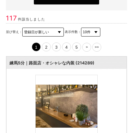
117
件該当しました
並び替え：
表示件数：
1
2
3
4
5
>
>>
練馬5分｜路面店・オシャレな内装 (214289)