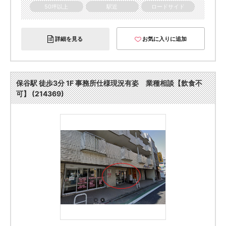
50坪以上
駅近
ロードサイド
詳細を見る
お気に入りに追加
保谷駅 徒歩3分 1F 事務所仕様現況有姿 業種相談【飲食不
可】 (214369)