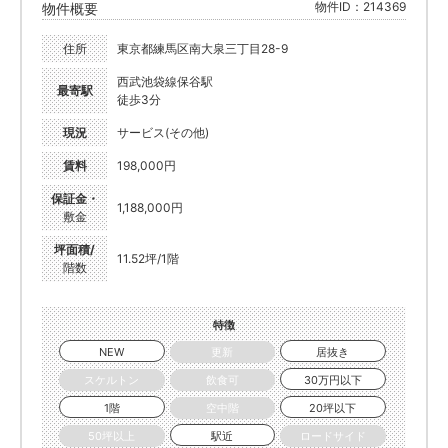
物件ID：214369
物件概要
住所
東京都練馬区南大泉三丁目28-9
西武池袋線保谷駅
最寄駅
徒歩3分
現況
サービス(その他)
賃料
198,000円
保証金・
1,188,000円
敷金
坪面積/
11.52坪/1階
階数
特徴
NEW
更新
居抜き
スケルトン
飲食可
30万円以下
1階
空中階
20坪以下
50坪以上
駅近
ロードサイド