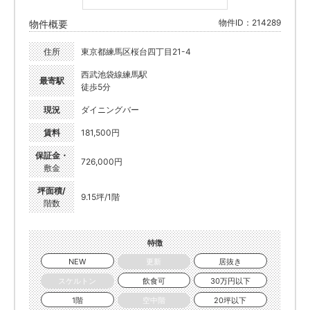
物件ID：214289
物件概要
住所
東京都練馬区桜台四丁目21-4
西武池袋線練馬駅
最寄駅
徒歩5分
現況
ダイニングバー
賃料
181,500円
保証金・
726,000円
敷金
坪面積/
9.15坪/1階
階数
特徴
NEW
更新
居抜き
スケルトン
飲食可
30万円以下
1階
空中階
20坪以下