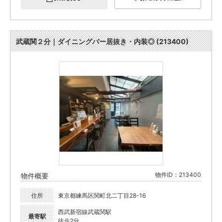
武蔵関２分｜ダイニングバー居抜き・内装◎ (213400)
物件ID：213400
物件概要
住所
東京都練馬区関町北二丁目28-16
西武新宿線武蔵関駅
最寄駅
徒歩2分