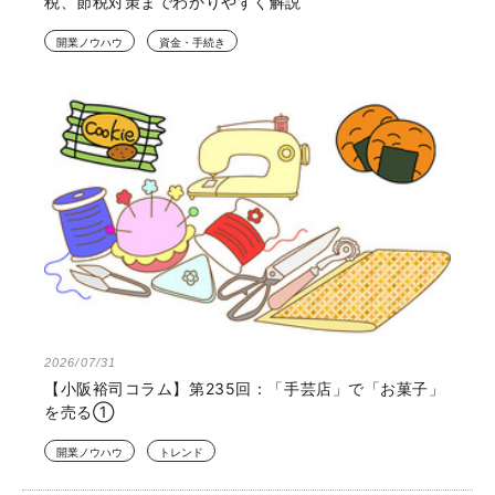
税、節税対策までわかりやすく解説
開業ノウハウ
資金・手続き
2026/07/31
【小阪裕司コラム】第235回：「手芸店」で「お菓子」
を売る①
開業ノウハウ
トレンド