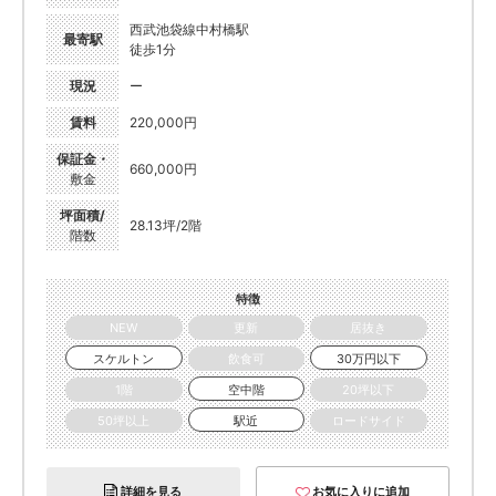
西武池袋線中村橋駅
最寄駅
徒歩1分
現況
ー
賃料
220,000円
保証金・
660,000円
敷金
坪面積/
28.13坪/2階
階数
特徴
NEW
更新
居抜き
スケルトン
飲食可
30万円以下
1階
空中階
20坪以下
50坪以上
駅近
ロードサイド
詳細を見る
お気に入りに追加