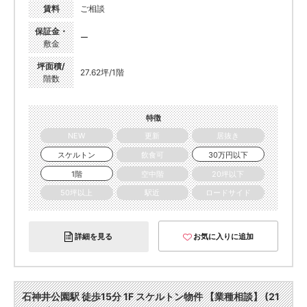
賃料
ご相談
保証金・
ー
敷金
坪面積/
27.62坪/1階
階数
特徴
NEW
更新
居抜き
スケルトン
飲食可
30万円以下
1階
空中階
20坪以下
50坪以上
駅近
ロードサイド
詳細を見る
お気に入りに追加
石神井公園駅 徒歩15分 1F スケルトン物件 【業種相談】 (21