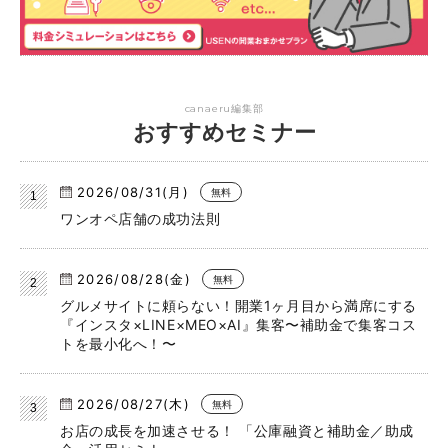
canaeru編集部
おすすめセミナー
2026/08/31(月)
無料
ワンオペ店舗の成功法則
2026/08/28(金)
無料
グルメサイトに頼らない！開業1ヶ月目から満席にする
『インスタ×LINE×MEO×AI』集客〜補助金で集客コス
トを最小化へ！〜
2026/08/27(木)
無料
お店の成長を加速させる！ 「公庫融資と補助金／助成