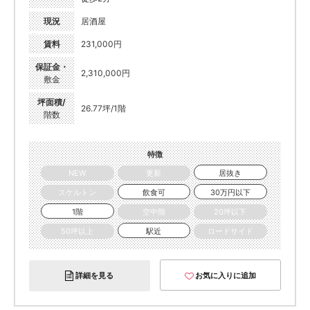
現況
居酒屋
賃料
231,000円
保証金・
2,310,000円
敷金
坪面積/
26.77坪/1階
階数
特徴
NEW
更新
居抜き
スケルトン
飲食可
30万円以下
1階
空中階
20坪以下
50坪以上
駅近
ロードサイド
詳細を見る
お気に入りに追加