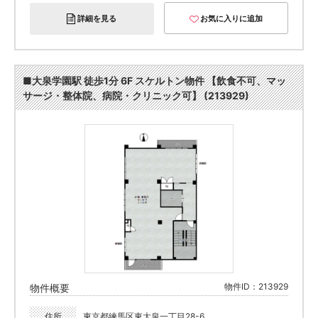
詳細を見る
お気に入りに追加
■大泉学園駅 徒歩1分 6F スケルトン物件 【飲食不可、マッ
サージ・整体院、病院・クリニック可】 (213929)
物件ID：213929
物件概要
住所
東京都練馬区東大泉一丁目28-6