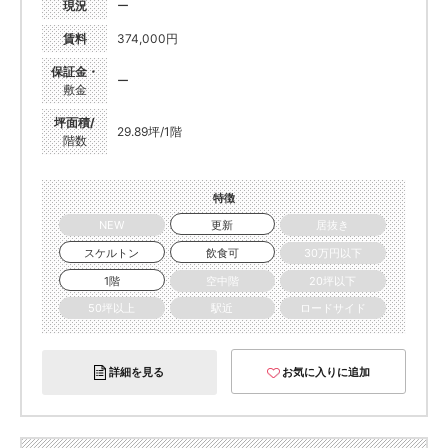
現況
ー
賃料
374,000円
保証金・
ー
敷金
坪面積/
29.89坪/1階
階数
特徴
NEW
更新
居抜き
スケルトン
飲食可
30万円以下
1階
空中階
20坪以下
50坪以上
駅近
ロードサイド
詳細を見る
お気に入りに追加