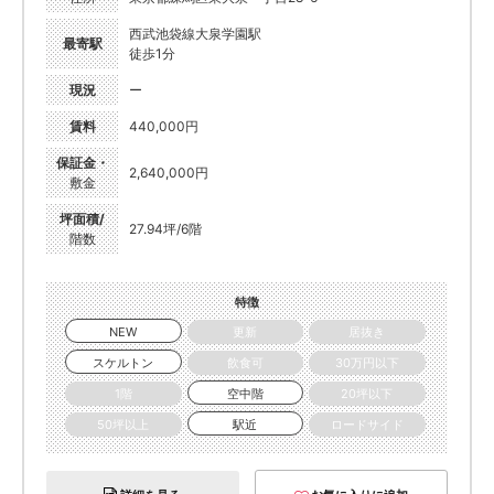
西武池袋線大泉学園駅
最寄駅
徒歩1分
現況
ー
賃料
440,000円
保証金・
2,640,000円
敷金
坪面積/
27.94坪/6階
階数
特徴
NEW
更新
居抜き
スケルトン
飲食可
30万円以下
1階
空中階
20坪以下
50坪以上
駅近
ロードサイド