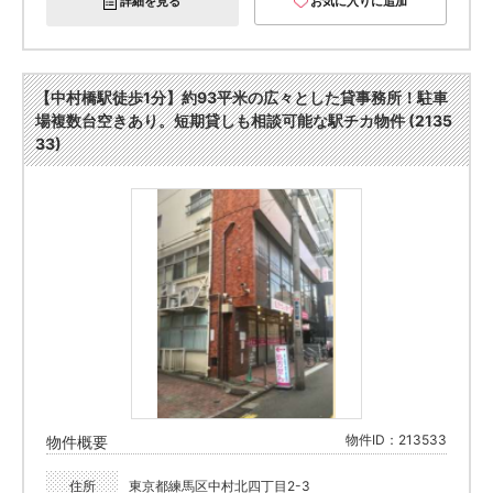
詳細を見る
お気に入りに追加
【中村橋駅徒歩1分】約93平米の広々とした貸事務所！駐車
場複数台空きあり。短期貸しも相談可能な駅チカ物件 (2135
33)
物件ID：213533
物件概要
住所
東京都練馬区中村北四丁目2-3