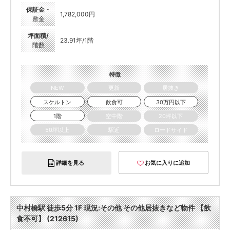
保証金・
1,782,000円
敷金
坪面積/
23.91坪/1階
階数
特徴
NEW
更新
居抜き
スケルトン
飲食可
30万円以下
1階
空中階
20坪以下
50坪以上
駅近
ロードサイド
詳細を見る
お気に入りに追加
中村橋駅 徒歩5分 1F 現況:その他 その他居抜きなど物件 【飲
食不可】 (212615)