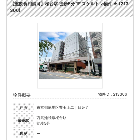
【重飲食相談可】桜台駅 徒歩5分 1F スケルトン物件 ★ (213
306)
物件ID：213306
物件概要
住所
東京都練馬区豊玉上二丁目5-7
西武池袋線桜台駅
最寄駅
徒歩5分
現況
ー