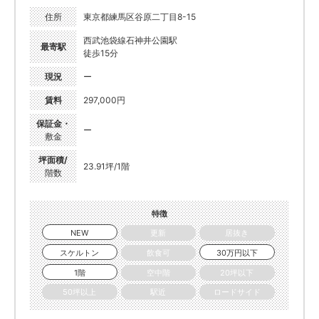
住所
東京都練馬区谷原二丁目8-15
西武池袋線石神井公園駅
最寄駅
徒歩15分
現況
ー
賃料
297,000円
保証金・
ー
敷金
坪面積/
23.91坪/1階
階数
特徴
NEW
更新
居抜き
スケルトン
飲食可
30万円以下
1階
空中階
20坪以下
50坪以上
駅近
ロードサイド