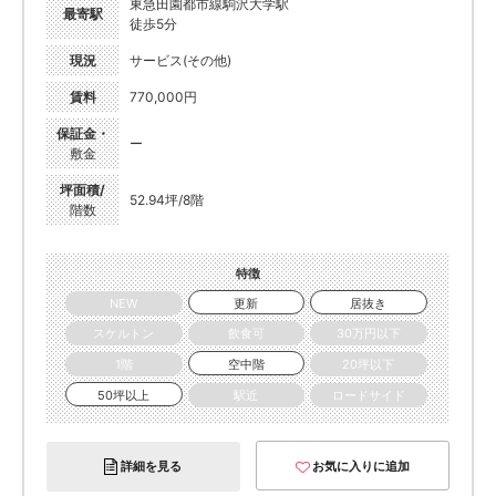
東急田園都市線駒沢大学駅
最寄駅
徒歩5分
現況
サービス(その他)
賃料
770,000円
保証金・
ー
敷金
坪面積/
52.94坪/8階
階数
特徴
NEW
更新
居抜き
スケルトン
飲食可
30万円以下
1階
空中階
20坪以下
50坪以上
駅近
ロードサイド
詳細を見る
お気に入りに追加