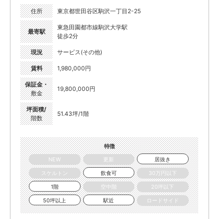
住所
東京都世田谷区駒沢一丁目2-25
東急田園都市線駒沢大学駅
最寄駅
徒歩2分
現況
サービス(その他)
賃料
1,980,000円
保証金・
19,800,000円
敷金
坪面積/
51.43坪/1階
階数
特徴
NEW
更新
居抜き
スケルトン
飲食可
30万円以下
1階
空中階
20坪以下
50坪以上
駅近
ロードサイド