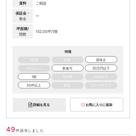
賃料
ご相談
保証金・
ー
敷金
坪面積/
152.00坪/1階
階数
特徴
NEW
更新
居抜き
スケルトン
飲食可
30万円以下
1階
空中階
20坪以下
50坪以上
駅近
ロードサイド
詳細を見る
お気に入りに追加
49
件該当しました