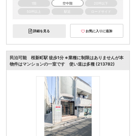
1階
空中階
20坪以下
50坪以上
駅近
ロードサイド
詳細を見る
お気に入りに追加
民泊可能 桜新町駅 徒歩1分 ※業種に制限はありませんが本
物件はマンションの一室です 使い道は多種 (213782)