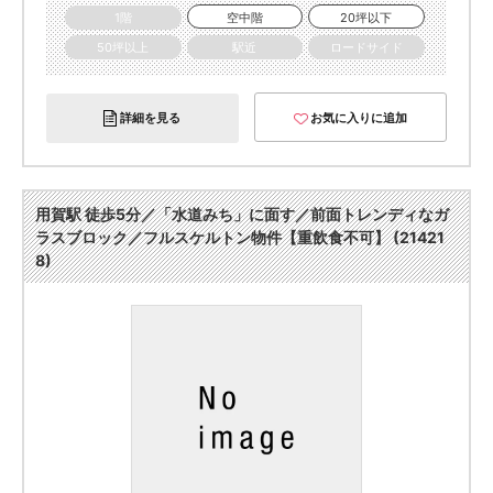
1階
空中階
20坪以下
50坪以上
駅近
ロードサイド
詳細を見る
お気に入りに追加
用賀駅 徒歩5分／「水道みち」に面す／前面トレンディなガ
ラスブロック／フルスケルトン物件【重飲食不可】 (21421
8)