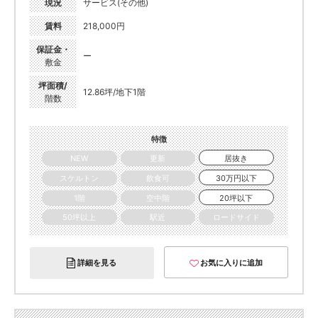
現況
サービス(その他)
賃料
218,000円
保証金・
ー
敷金
坪面積/
12.86坪/地下1階
階数
特徴
NEW
更新
居抜き
スケルトン
飲食可
30万円以下
1階
空中階
20坪以下
50坪以上
駅近
ロードサイド
詳細を見る
お気に入りに追加