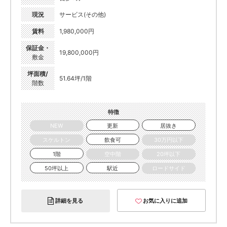
現況
サービス(その他)
賃料
1,980,000円
保証金・
19,800,000円
敷金
坪面積/
51.64坪/1階
階数
特徴
NEW
更新
居抜き
スケルトン
飲食可
30万円以下
1階
空中階
20坪以下
50坪以上
駅近
ロードサイド
詳細を見る
お気に入りに追加