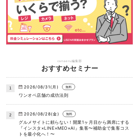
canaeru編集部
おすすめセミナー
2026/08/31(月)
無料
ワンオペ店舗の成功法則
2026/08/28(金)
無料
グルメサイトに頼らない！開業1ヶ月目から満席にする
『インスタ×LINE×MEO×AI』集客〜補助金で集客コス
トを最小化へ！〜