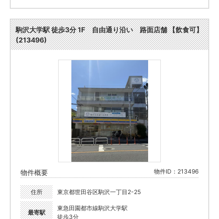
駒沢大学駅 徒歩3分 1F 自由通り沿い 路面店舗 【飲食可】
(213496)
物件ID：213496
物件概要
住所
東京都世田谷区駒沢一丁目2-25
東急田園都市線駒沢大学駅
最寄駅
徒歩3分