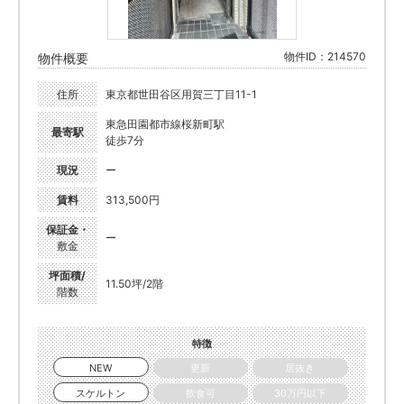
物件ID：214570
物件概要
住所
東京都世田谷区用賀三丁目11-1
東急田園都市線桜新町駅
最寄駅
徒歩7分
現況
ー
賃料
313,500円
保証金・
ー
敷金
坪面積/
11.50坪/2階
階数
特徴
NEW
更新
居抜き
スケルトン
飲食可
30万円以下