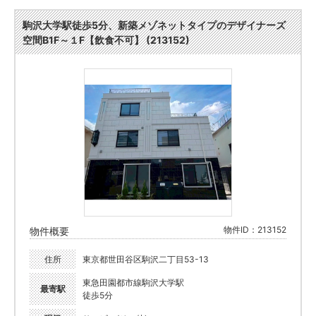
駒沢大学駅徒歩5分、新築メゾネットタイプのデザイナーズ
空間B1F～１F【飲食不可】 (213152)
物件ID：213152
物件概要
住所
東京都世田谷区駒沢二丁目53-13
東急田園都市線駒沢大学駅
最寄駅
徒歩5分