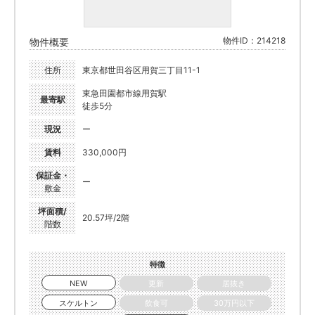
物件ID：214218
物件概要
住所
東京都世田谷区用賀三丁目11-1
東急田園都市線用賀駅
最寄駅
徒歩5分
現況
ー
賃料
330,000円
保証金・
ー
敷金
坪面積/
20.57坪/2階
階数
特徴
NEW
更新
居抜き
スケルトン
飲食可
30万円以下