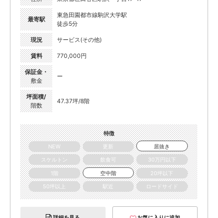
東急田園都市線駒沢大学駅
最寄駅
徒歩5分
現況
サービス(その他)
賃料
770,000円
保証金・
ー
敷金
坪面積/
47.37坪/8階
階数
特徴
NEW
更新
居抜き
スケルトン
飲食可
30万円以下
1階
空中階
20坪以下
50坪以上
駅近
ロードサイド
詳細を見る
お気に入りに追加