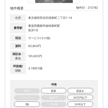
物件ID：213782
物件概要
住所
東京都世田谷区桜新町二丁目1-14
東急田園都市線桜新町駅
最寄駅
徒歩1分
現況
サービス(その他)
賃料
63,800円
保証金・
191,400円
敷金
坪面積/
4.78坪/1階
階数
特徴
NEW
更新
居抜き
スケルトン
飲食可
30万円以下
1階
空中階
20坪以下