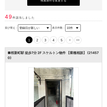
検索条件を変更する
49
件該当しました
並び替え：
表示件数：
1
2
3
4
5
>
>>
■桜新町駅 徒歩7分 2F スケルトン物件 【業種相談】 (21457
0)