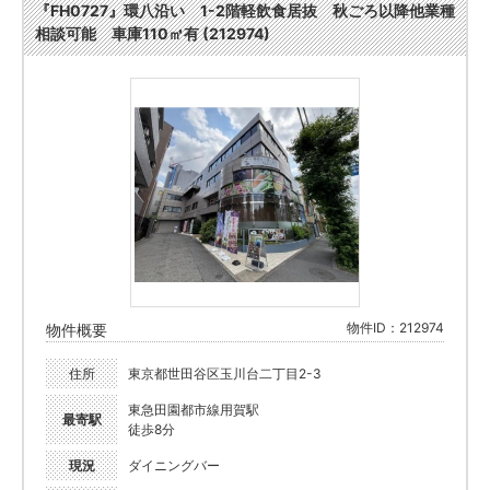
『FH0727』環八沿い 1-2階軽飲食居抜 秋ごろ以降他業種
相談可能 車庫110㎡有 (212974)
物件ID：212974
物件概要
住所
東京都世田谷区玉川台二丁目2-3
東急田園都市線用賀駅
最寄駅
徒歩8分
現況
ダイニングバー