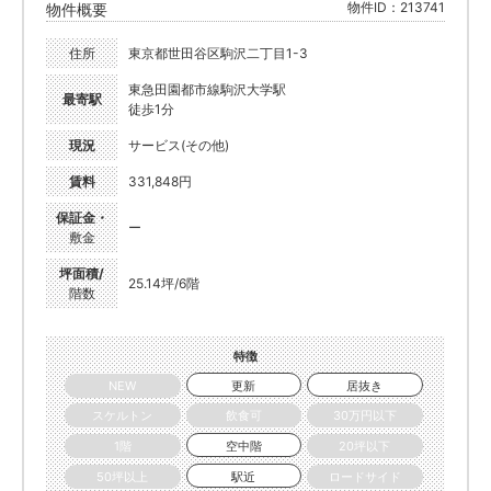
物件ID：213741
物件概要
住所
東京都世田谷区駒沢二丁目1-3
東急田園都市線駒沢大学駅
最寄駅
徒歩1分
現況
サービス(その他)
賃料
331,848円
保証金・
ー
敷金
坪面積/
25.14坪/6階
階数
特徴
NEW
更新
居抜き
スケルトン
飲食可
30万円以下
1階
空中階
20坪以下
50坪以上
駅近
ロードサイド