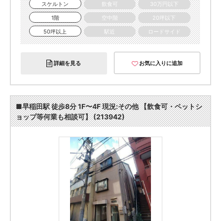
スケルトン
飲食可
30万円以下
1階
空中階
20坪以下
50坪以上
駅近
ロードサイド
詳細を見る
お気に入りに追加
■早稲田駅 徒歩8分 1F〜4F 現況:その他 【飲食可・ペットシ
ョップ等何業も相談可】 (213942)