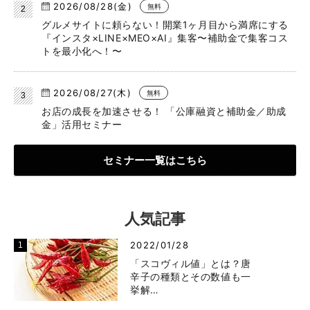
2026/08/28(金)
無料
グルメサイトに頼らない！開業1ヶ月目から満席にする
『インスタ×LINE×MEO×AI』集客〜補助金で集客コス
トを最小化へ！〜
2026/08/27(木)
無料
お店の成長を加速させる！ 「公庫融資と補助金／助成
金」活用セミナー
セミナー一覧はこちら
人気記事
2022/01/28
「スコヴィル値」とは？唐
辛子の種類とその数値も一
挙解…