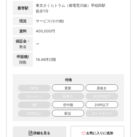
東京さくらトラム（都電荒川線）早稲田駅
最寄駅
徒歩1分
現況
サービス(その他)
賃料
400,000円
保証金・
ー
敷金
坪面積/
16.46坪/2階
階数
特徴
NEW
更新
居抜き
スケルトン
飲食可
30万円以下
1階
空中階
20坪以下
50坪以上
駅近
ロードサイド
詳細を見る
お気に入りに追加