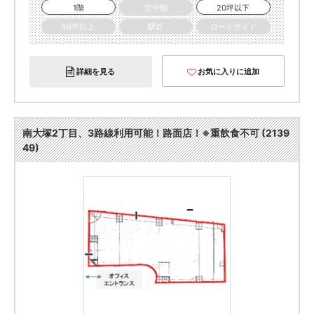
1階
空中階
20坪以下
50坪以上
駅近
ロードサイド
詳細を見る
お気に入りに追加
南大塚2丁目、3路線利用可能！路面店！※重飲食不可 (2139
49)