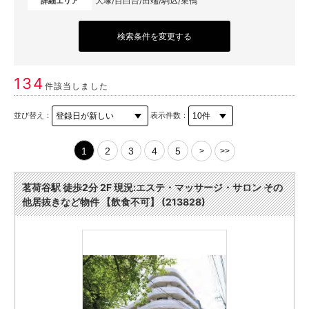
大塚/目白台/田端/駒込/巣鴨
詳細エリア
検索条件を変更する
134
件該当しました
並び替え：
表示件数：
1
2
3
4
5
>
>>
茗荷谷駅 徒歩2分 2F 現況:エステ・マッサージ・サロン その
他居抜きなど物件 【飲食不可】 (213828)