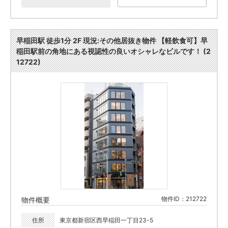
早稲田駅 徒歩1分 2F 現況:その他居抜き物件 【軽飲食可】早
稲田駅前の角地にある視認性の良いオシャレなビルです！ (2
12722)
物件ID：212722
物件概要
住所
東京都新宿区西早稲田一丁目23-5