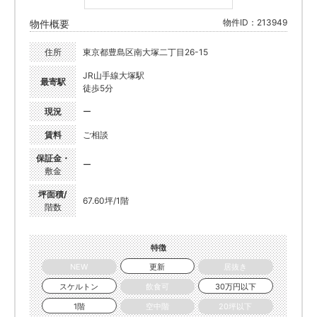
物件ID：213949
物件概要
住所
東京都豊島区南大塚二丁目26-15
JR山手線大塚駅
最寄駅
徒歩5分
現況
ー
賃料
ご相談
保証金・
ー
敷金
坪面積/
67.60坪/1階
階数
特徴
NEW
更新
居抜き
スケルトン
飲食可
30万円以下
1階
空中階
20坪以下