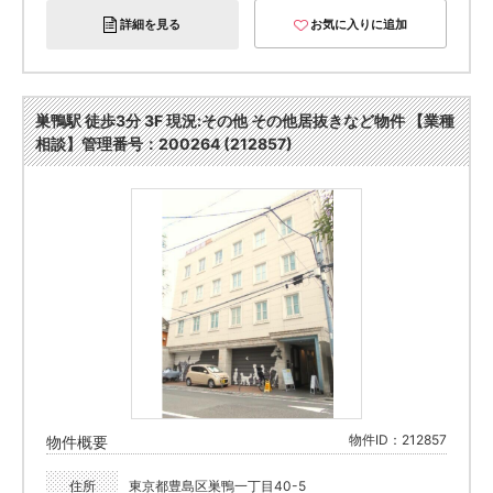
詳細を見る
お気に入りに追加
巣鴨駅 徒歩3分 3F 現況:その他 その他居抜きなど物件 【業種
相談】管理番号：200264 (212857)
物件ID：212857
物件概要
住所
東京都豊島区巣鴨一丁目40-5