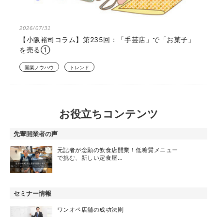
2026/07/31
【小阪裕司コラム】第235回：「手芸店」で「お菓子」
を売る①
開業ノウハウ
トレンド
お役立ちコンテンツ
先輩開業者の声
元記者が念願の飲食店開業！低糖質メニュー
で挑む、新しい定食屋…
セミナー情報
ワンオペ店舗の成功法則