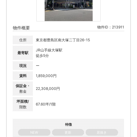
物件ID：213911
物件概要
住所
東京都豊島区南大塚二丁目26-15
JR山手線大塚駅
最寄駅
徒歩5分
現況
ー
賃料
1,859,000円
保証金・
22,308,000円
敷金
坪面積/
67.60坪/1階
階数
特徴
NEW
更新
居抜き