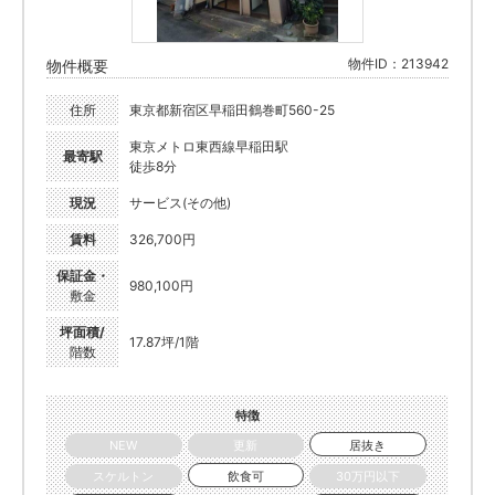
物件ID：213942
物件概要
住所
東京都新宿区早稲田鶴巻町560-25
東京メトロ東西線早稲田駅
最寄駅
徒歩8分
現況
サービス(その他)
賃料
326,700円
保証金・
980,100円
敷金
坪面積/
17.87坪/1階
階数
特徴
NEW
更新
居抜き
スケルトン
飲食可
30万円以下