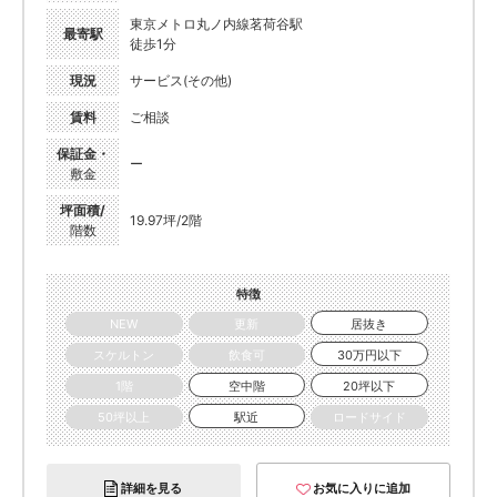
東京メトロ丸ノ内線茗荷谷駅
最寄駅
徒歩1分
現況
サービス(その他)
賃料
ご相談
保証金・
ー
敷金
坪面積/
19.97坪/2階
階数
特徴
NEW
更新
居抜き
スケルトン
飲食可
30万円以下
1階
空中階
20坪以下
50坪以上
駅近
ロードサイド
詳細を見る
お気に入りに追加