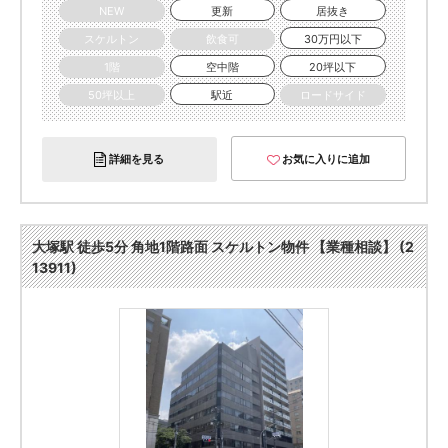
NEW
更新
居抜き
スケルトン
飲食可
30万円以下
1階
空中階
20坪以下
50坪以上
駅近
ロードサイド
詳細を見る
お気に入りに追加
大塚駅 徒歩5分 角地1階路面 スケルトン物件 【業種相談】 (2
13911)