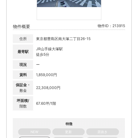
物件ID：213915
物件概要
住所
東京都豊島区南大塚二丁目26-15
JR山手線大塚駅
最寄駅
徒歩5分
現況
ー
賃料
1,859,000円
保証金・
22,308,000円
敷金
坪面積/
67.60坪/1階
階数
特徴
NEW
更新
居抜き