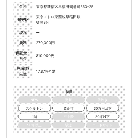
住所
東京都新宿区早稲田鶴巻町560-25
東京メトロ東西線早稲田駅
最寄駅
徒歩8分
現況
ー
賃料
270,000円
保証金・
810,000円
敷金
坪面積/
17.87坪/1階
階数
特徴
NEW
更新
居抜き
スケルトン
飲食可
30万円以下
1階
空中階
20坪以下
50坪以上
駅近
ロードサイド