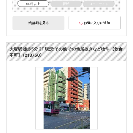
50坪以上
駅近
ロードサイド
詳細を見る
お気に入りに追加
大塚駅 徒歩5分 2F 現況:その他 その他居抜きなど物件 【飲食
不可】 (213750)