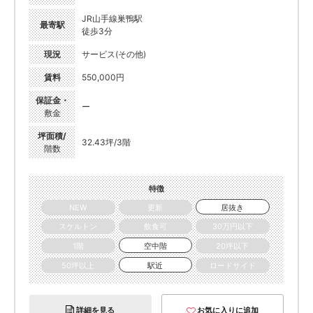
JR山手線巣鴨駅
最寄駅
徒歩3分
現況
サービス(その他)
賃料
550,000円
保証金・
ー
敷金
坪面積/
32.43坪/3階
階数
特徴
NEW
更新
居抜き
スケルトン
飲食可
30万円以下
1階
空中階
20坪以下
50坪以上
駅近
ロードサイド
詳細を見る
お気に入りに追加