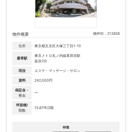
物件ID：213828
物件概要
住所
東京都文京区大塚三丁目1-10
東京メトロ丸ノ内線茗荷谷駅
最寄駅
徒歩2分
現況
エステ・マッサージ・サロン
賃料
242,000円
保証金・
ー
敷金
坪面積/
15.87坪/2階
階数
特徴