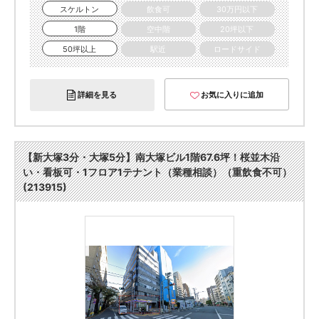
スケルトン
飲食可
30万円以下
1階
空中階
20坪以下
50坪以上
駅近
ロードサイド
詳細を見る
お気に入りに追加
【新大塚3分・大塚5分】南大塚ビル1階67.6坪！桜並木沿
い・看板可・1フロア1テナント（業種相談）（重飲食不可）
(213915)