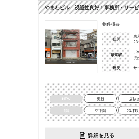
やまわビル 視認性良好！事務所・サービス店
物件概要
東
住所
23
J
最寄駅
徒
現況
サ
NEW
更新
居抜
1階
空中階
20坪
詳細を見る