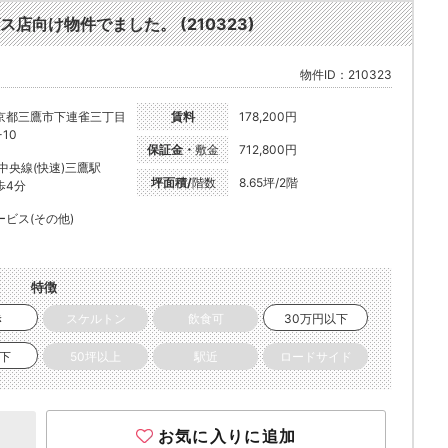
向け物件でました。 (210323)
物件ID：210323
京都三鷹市下連雀三丁目
賃料
178,200円
-10
保証金・
敷金
712,800円
R中央線(快速)三鷹駅
坪面積/
階数
8.65坪/2階
歩4分
ービス(その他)
特徴
き
スケルトン
飲食可
30万円以下
以下
50坪以上
駅近
ロードサイド
お気に入りに追加