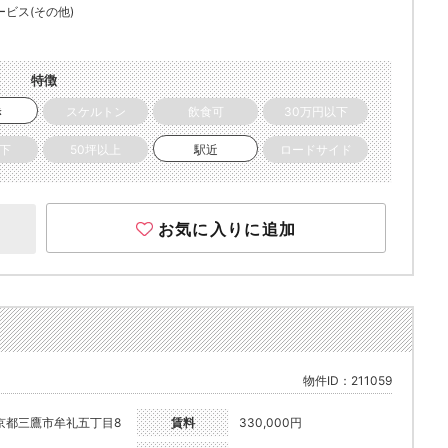
ービス(その他)
特徴
き
スケルトン
飲食可
30万円以下
以下
50坪以上
駅近
ロードサイド
お気に入りに追加
)
物件ID：211059
京都三鷹市牟礼五丁目8
賃料
330,000円