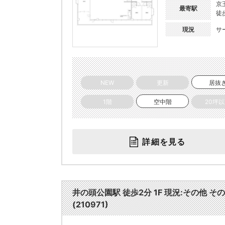
京
最寄駅
徒
現況
サ
NEW
更新
居抜
1階
空中階
20坪
詳細を見る
井の頭公園駅 徒歩2分 1F 現況:その他 
(210971)