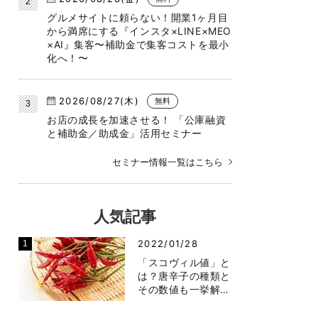
グルメサイトに頼らない！開業1ヶ月目
から満席にする『インスタ×LINE×MEO
×AI』集客〜補助金で集客コストを最小
化へ！〜
2026/08/27(木)
無料
お店の成長を加速させる！ 「公庫融資
と補助金／助成金」活用セミナー
セミナー情報一覧はこちら
人気記事
2022/01/28
「スコヴィル値」と
は？唐辛子の種類と
その数値も一挙解…