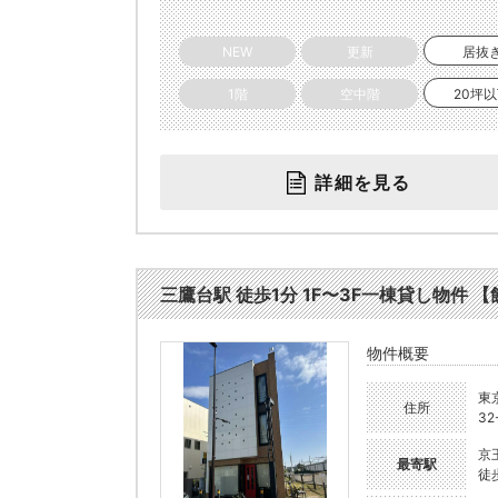
NEW
更新
居抜
1階
空中階
20坪
詳細を見る
三鷹台駅 徒歩1分 1F〜3F一棟貸し物件 【飲
物件概要
東
住所
32
京
最寄駅
徒