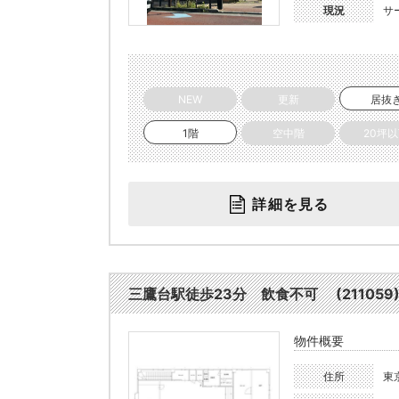
現況
サ
NEW
更新
居抜
1階
空中階
20坪
詳細を見る
三鷹台駅徒歩23分 飲食不可 (211059
物件概要
住所
東