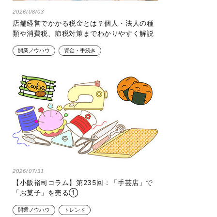
2026/08/03
店舗経営でかかる税金とは？個人・法人の種
類や消費税、節税対策までわかりやすく解説
開業ノウハウ
資金・手続き
2026/07/31
【小阪裕司コラム】第235回：「手芸店」で
「お菓子」を売る①
開業ノウハウ
トレンド