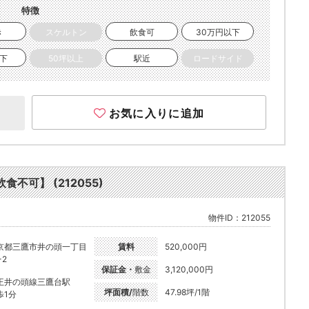
特徴
き
スケルトン
飲食可
30万円以下
以下
50坪以上
駅近
ロードサイド
お気に入りに追加
食不可】 (212055)
物件ID：212055
京都三鷹市井の頭一丁目
賃料
520,000円
-2
保証金・
敷金
3,120,000円
王井の頭線三鷹台駅
坪面積/
階数
47.98坪/1階
歩1分