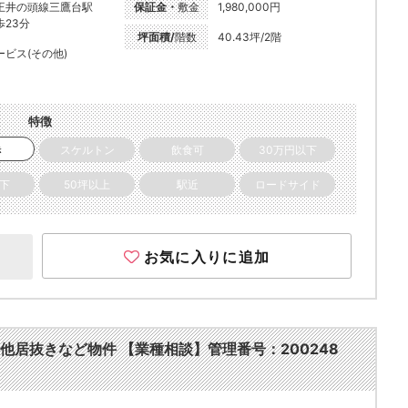
王井の頭線三鷹台駅
保証金・
敷金
1,980,000円
歩23分
坪面積/
階数
40.43坪/2階
ービス(その他)
特徴
き
スケルトン
飲食可
30万円以下
以下
50坪以上
駅近
ロードサイド
お気に入りに追加
その他居抜きなど物件 【業種相談】管理番号：200248