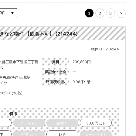
1
2
3
>
きなど物件 【飲食不可】 (214244)
物件ID：214244
京都三鷹市下連雀三丁目
賃料
239,800円
-5
保証金・
敷金
ー
R中央線(快速)三鷹駅
坪面積/
階数
9.08坪/1階
歩1分
ービス(その他)
特徴
き
スケルトン
飲食可
30万円以下
以下
50坪以上
駅近
ロードサイド