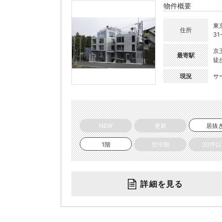
物件概要
東
住所
31
京
最寄駅
徒
現況
サ
NEW
更新
居抜
1階
空中階
20坪
詳細を見る