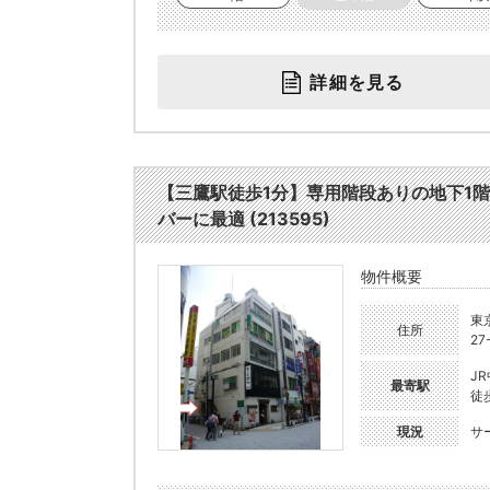
詳細を見る
【三鷹駅徒歩1分】専用階段ありの地下1
バーに最適 (213595)
物件概要
東
住所
27
J
最寄駅
徒
現況
サ