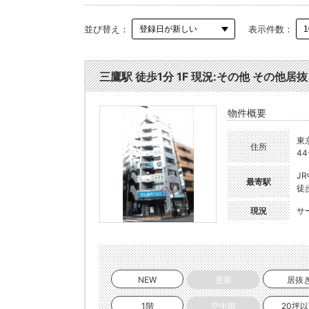
並び替え：
表示件数：
三鷹駅 徒歩1分 1F 現況:その他 その他居抜
物件概要
東
住所
44
J
最寄駅
徒
現況
サ
NEW
更新
居抜
1階
空中階
20坪