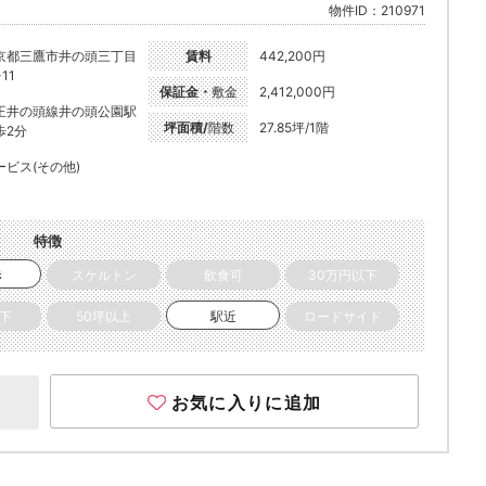
物件ID：210971
京都三鷹市井の頭三丁目
賃料
442,200円
-11
保証金・
敷金
2,412,000円
王井の頭線井の頭公園駅
坪面積/
階数
27.85坪/1階
歩2分
ービス(その他)
特徴
き
スケルトン
飲食可
30万円以下
以下
50坪以上
駅近
ロードサイド
お気に入りに追加