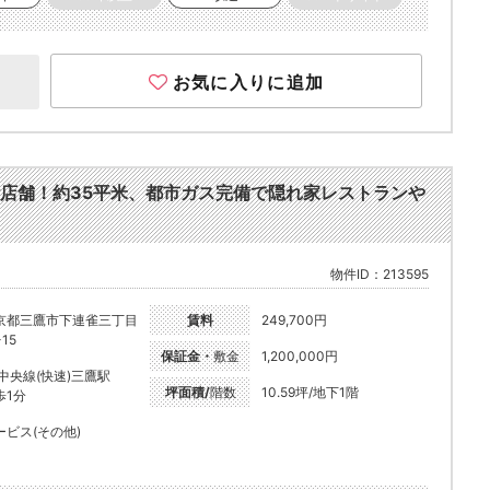
お気に入りに追加
階店舗！約35平米、都市ガス完備で隠れ家レストランや
物件ID：213595
京都三鷹市下連雀三丁目
賃料
249,700円
-15
保証金・
敷金
1,200,000円
R中央線(快速)三鷹駅
坪面積/
階数
10.59坪/地下1階
歩1分
ービス(その他)