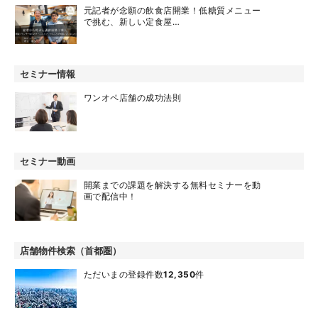
元記者が念願の飲食店開業！低糖質メニュー
で挑む、新しい定食屋…
セミナー情報
ワンオペ店舗の成功法則
セミナー動画
開業までの課題を解決する無料セミナーを動
画で配信中！
店舗物件検索（首都圏）
ただいまの登録件数
12,350
件