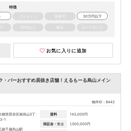
特徴
き
スケルトン
飲食可
30万円以下
以下
50坪以上
駅近
ロードサイド
お気に入りに追加
ク・バーおすすめ居抜き店舗！えるもーる烏山メイン
物件ID：8442
京都世田谷区南烏山5丁
賃料
143,000円
3-1
保証金・
敷金
1,500,000円
王線千歳烏山駅