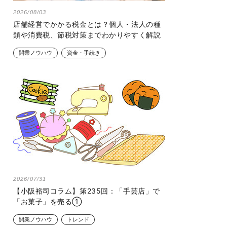
2026/08/03
店舗経営でかかる税金とは？個人・法人の種
類や消費税、節税対策までわかりやすく解説
開業ノウハウ
資金・手続き
2026/07/31
【小阪裕司コラム】第235回：「手芸店」で
「お菓子」を売る①
開業ノウハウ
トレンド