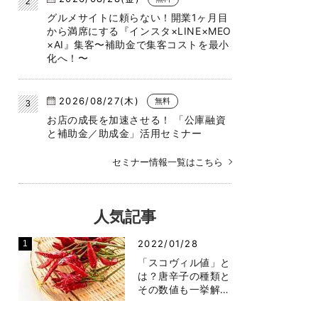
グルメサイトに頼らない！開業1ヶ月目
から満席にする『インスタ×LINE×MEO
×AI』集客〜補助金で集客コストを最小
化へ！〜
2026/08/27(木)
無料
お店の成長を加速させる！ 「公庫融資
と補助金／助成金」活用セミナー
セミナー情報一覧はこちら
人気記事
2022/01/28
「スコヴィル値」と
は？唐辛子の種類と
その数値も一挙解…