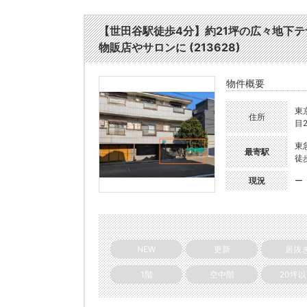
【世田谷駅徒歩4分】約21坪の広々地下
物販店やサロンに (213628)
物件概要
東
住所
目2
東
最寄駅
徒
現況
ー
NEW
更新
居抜
1階
空中階
20坪