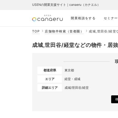
USENの開業支援サイト｜canaeru（カナエル）
開業相談をする
セミナー
TOP
店舗物件検索（首都圏）
成城,世田谷/経
成城,世田谷/経堂などの物件・居
都道府県
東京都
エリア
経堂・成城
詳細エリア
成城/世田谷/経堂