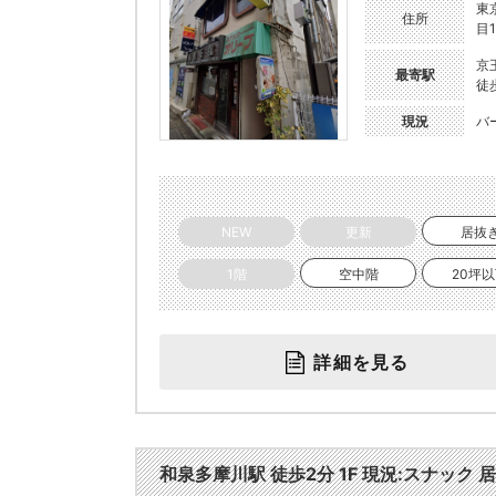
東
住所
目1
京
最寄駅
徒
現況
バ
NEW
更新
居抜
1階
空中階
20坪
詳細を見る
和泉多摩川駅 徒歩2分 1F 現況:スナック 居