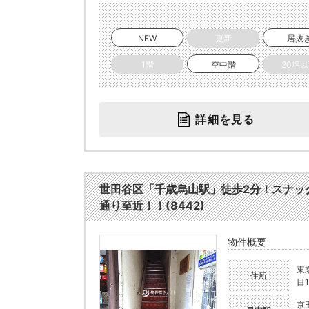
NEW
更新
居抜
1階
空中階
20坪
詳細を見る
世田谷区「千歳烏山駅」徒歩2分！スナッ
通り至近！！(8442)
物件概要
東
住所
目1
京