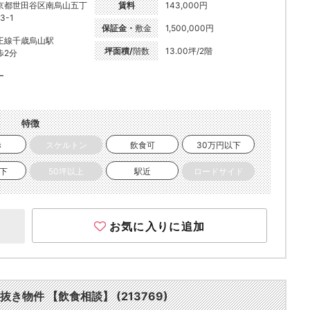
京都世田谷区南烏山五丁
賃料
143,000円
3-1
保証金・
敷金
1,500,000円
王線千歳烏山駅
坪面積/
階数
13.00坪/2階
歩2分
ー
特徴
き
スケルトン
飲食可
30万円以下
以下
50坪以上
駅近
ロードサイド
お気に入りに追加
抜き物件 【飲食相談】 (213769)