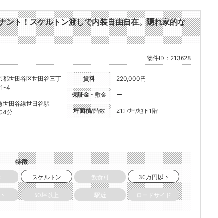
テナント！スケルトン渡しで内装自由自在。隠れ家的な
物件ID：213628
京都世田谷区世田谷三丁
賃料
220,000円
1-4
保証金・
敷金
ー
急世田谷線世田谷駅
坪面積/
階数
21.17坪/地下1階
歩4分
特徴
き
スケルトン
飲食可
30万円以下
以下
50坪以上
駅近
ロードサイド