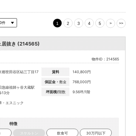
1
2
3
4
5
>
>>
き (214565)
物件ID：214565
京都世田谷区砧三丁目17
賃料
140,800円
保証金・
敷金
768,000円
田急線祖師ヶ谷大蔵駅
坪面積/
階数
9.56坪/1階
歩13分
華・エスニック
特徴
き
スケルトン
飲食可
30万円以下