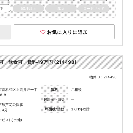
以下
50坪以上
駅近
ロードサイド
お気に入りに追加
 飲食可 賃料49万円 (214498)
物件ID：214498
京都杉並区上高井戸一丁
賃料
ご相談
8-8
保証金・
敷金
ー
王線芦花公園駅
坪面積/
階数
37.11坪/2階
歩4分
ービス(その他)