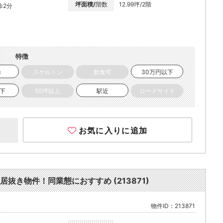
坪面積/
階数
12.99坪/2階
歩2分
特徴
き
スケルトン
飲食可
30万円以下
以下
50坪以上
駅近
ロードサイド
お気に入りに追加
き物件！同業態におすすめ (213871)
物件ID：213871