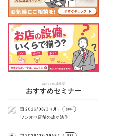
canaeru編集部
おすすめセミナー
2026/08/31(月)
無料
ワンオペ店舗の成功法則
2026/08/28(金)
無料