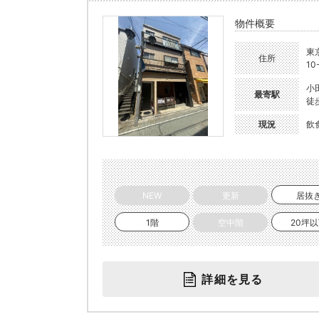
物件概要
東
住所
10
小
最寄駅
徒
現況
飲
NEW
更新
居抜
1階
空中階
20坪
詳細を見る