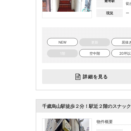
最寄駅
徒
現況
ー
NEW
更新
居抜
1階
空中階
20坪
詳細を見る
千歳烏山駅徒歩２分！駅近２階のスナック居抜
物件概要