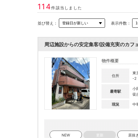
114
件該当しました
並び替え：
表示件数：
周辺施設からの安定集客!設備充実のカフェ居抜
物件概要
東
住所
-2
小
最寄駅
徒
現況
中
NEW
更新
居抜