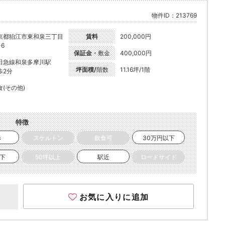
物件ID：213769
京都狛江市東和泉三丁目
賃料
200,000円
-6
保証金・
敷金
400,000円
田急線和泉多摩川駅
坪面積/
階数
11.16坪/1階
歩2分
食(その他)
特徴
き
スケルトン
飲食可
30万円以下
以下
50坪以上
駅近
ロードサイド
お気に入りに追加