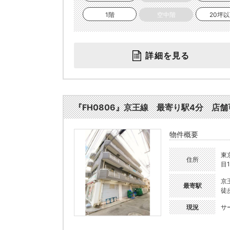
1階
空中階
20坪
詳細を見る
『FH0806』京王線 最寄り駅4分 店舗可
物件概要
東
住所
目1
京
最寄駅
徒
現況
サ