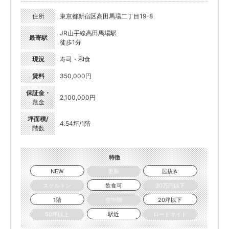
住所
東京都新宿区高田馬場二丁目19-8
JR山手線高田馬場駅
最寄駅
徒歩1分
現況
寿司・和食
賃料
350,000円
保証金・
2,100,000円
敷金
坪面積/
4.54坪/1階
階数
特徴
NEW
更新
居抜き
スケルトン
飲食可
30万円以下
1階
空中階
20坪以下
50坪以上
駅近
ロードサイド