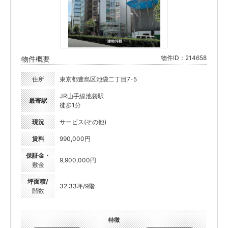
物件ID：214658
物件概要
住所
東京都豊島区池袋二丁目7-5
JR山手線池袋駅
最寄駅
徒歩1分
現況
サービス(その他)
賃料
990,000円
保証金・
9,900,000円
敷金
坪面積/
32.33坪/9階
階数
特徴