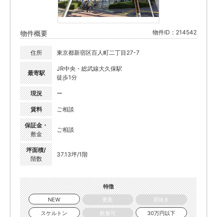
物件ID：214542
物件概要
住所
東京都新宿区百人町二丁目27-7
JR中央・総武線大久保駅
最寄駅
徒歩1分
現況
ー
賃料
ご相談
保証金・
ご相談
敷金
坪面積/
37.13坪/1階
階数
特徴
NEW
更新
居抜き
スケルトン
飲食可
30万円以下