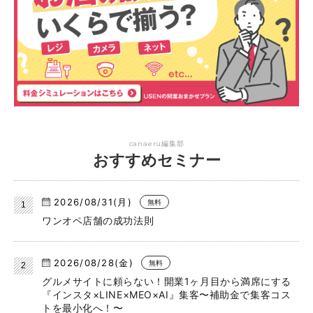
canaeru編集部
おすすめセミナー
2026/08/31(月)
無料
ワンオペ店舗の成功法則
2026/08/28(金)
無料
グルメサイトに頼らない！開業1ヶ月目から満席にする
『インスタ×LINE×MEO×AI』集客〜補助金で集客コス
トを最小化へ！〜