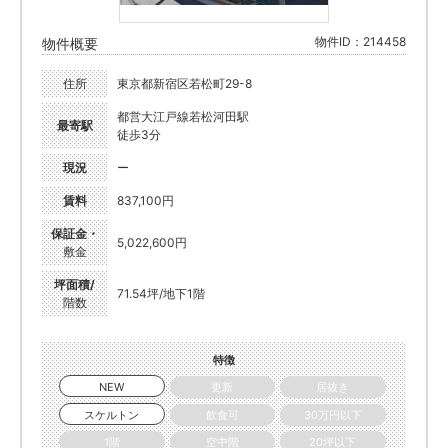
物件ID：214458
物件概要
住所
東京都新宿区若松町29-8
都営大江戸線若松河田駅
最寄駅
徒歩3分
現況
ー
賃料
837,100円
保証金・
5,022,600円
敷金
坪面積/
71.54坪/地下1階
階数
特徴
NEW
更新
居抜き
スケルトン
飲食可
30万円以下
1階
空中階
20坪以下