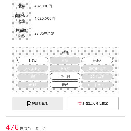
賃料
462,000円
保証金・
4,620,000円
敷金
坪面積/
23.35坪/4階
階数
特徴
NEW
更新
居抜き
スケルトン
飲食可
30万円以下
1階
空中階
20坪以下
50坪以上
駅近
ロードサイド
詳細を見る
お気に入りに追加
478
件該当しました