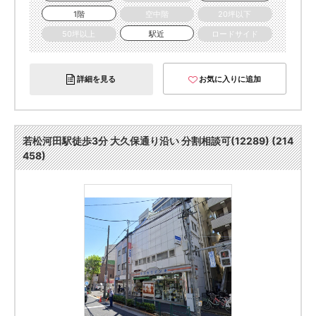
1階
空中階
20坪以下
50坪以上
駅近
ロードサイド
詳細を見る
お気に入りに追加
若松河田駅徒歩3分 大久保通り沿い 分割相談可(12289) (214
458)