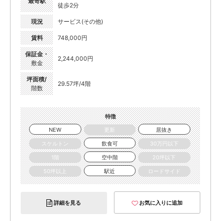
最寄駅
徒歩2分
現況
サービス(その他)
賃料
748,000円
保証金・
2,244,000円
敷金
坪面積/
29.57坪/4階
階数
特徴
NEW
更新
居抜き
スケルトン
飲食可
30万円以下
1階
空中階
20坪以下
50坪以上
駅近
ロードサイド
詳細を見る
お気に入りに追加