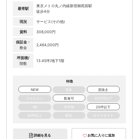
東京メトロ丸ノ内線新宿御苑前駅
最寄駅
徒歩4分
現況
サービス(その他)
賃料
308,000円
保証金・
2,464,000円
敷金
坪面積/
13.45坪/地下1階
階数
特徴
NEW
更新
居抜き
スケルトン
飲食可
30万円以下
1階
空中階
20坪以下
50坪以上
駅近
ロードサイド
詳細を見る
お気に入りに追加