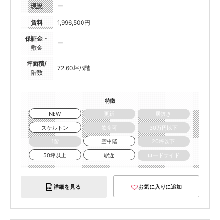
現況
ー
賃料
1,996,500円
保証金・
ー
敷金
坪面積/
72.60坪/5階
階数
特徴
NEW
更新
居抜き
スケルトン
飲食可
30万円以下
1階
空中階
20坪以下
50坪以上
駅近
ロードサイド
詳細を見る
お気に入りに追加