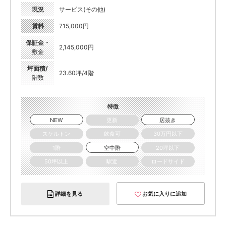
現況
サービス(その他)
賃料
715,000円
保証金・
2,145,000円
敷金
坪面積/
23.60坪/4階
階数
特徴
NEW
更新
居抜き
スケルトン
飲食可
30万円以下
1階
空中階
20坪以下
50坪以上
駅近
ロードサイド
詳細を見る
お気に入りに追加