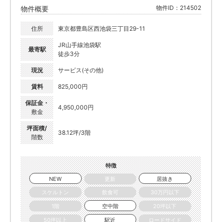
物件ID：214502
物件概要
住所
東京都豊島区西池袋三丁目29-11
JR山手線池袋駅
最寄駅
徒歩3分
現況
サービス(その他)
賃料
825,000円
保証金・
4,950,000円
敷金
坪面積/
38.12坪/3階
階数
特徴
NEW
更新
居抜き
スケルトン
飲食可
30万円以下
1階
空中階
20坪以下
50坪以上
駅近
ロードサイド