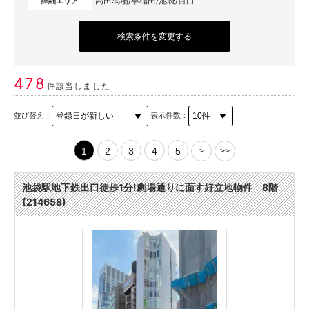
高田馬場/早稲田/池袋/目白
詳細エリア
検索条件を変更する
478
件該当しました
並び替え：
表示件数：
1
2
3
4
5
>
>>
池袋駅地下鉄出口徒歩1分!劇場通りに面す好立地物件 8階
(214658)