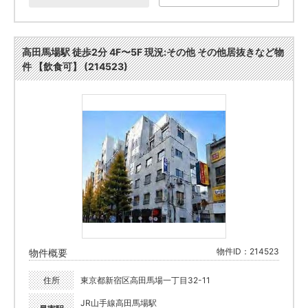
高田馬場駅 徒歩2分 4F〜5F 現況:その他 その他居抜きなど物
件 【飲食可】 (214523)
物件ID：214523
物件概要
住所
東京都新宿区高田馬場一丁目32-11
JR山手線高田馬場駅