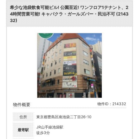
希少な池袋飲食可能ビル! 公園至近! ワンフロア1テナント、2
4時間営業可能! キャバクラ・ガールズバー・民泊不可 (2143
32)
物件ID：214332
物件概要
住所
東京都豊島区南池袋二丁目26-10
JR山手線池袋駅
最寄駅
徒歩3分