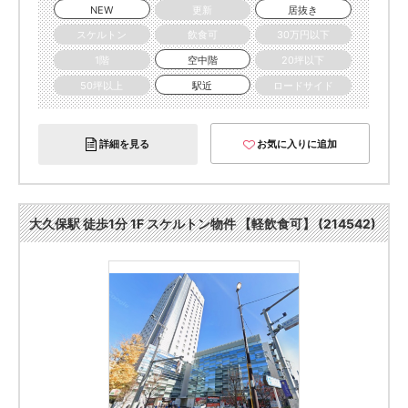
NEW
更新
居抜き
スケルトン
飲食可
30万円以下
1階
空中階
20坪以下
50坪以上
駅近
ロードサイド
詳細を見る
お気に入りに追加
大久保駅 徒歩1分 1F スケルトン物件 【軽飲食可】 (214542)