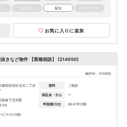
以下
50坪以上
駅近
ロードサイド
お気に入りに追加
抜きなど物件 【業種相談】 (214650)
物件ID：214650
京都世田谷区北沢二丁目
賃料
ご相談
7
保証金・
敷金
ー
田急線下北沢駅
坪面積/
階数
58.41坪/5階
歩3分
ービス(その他)