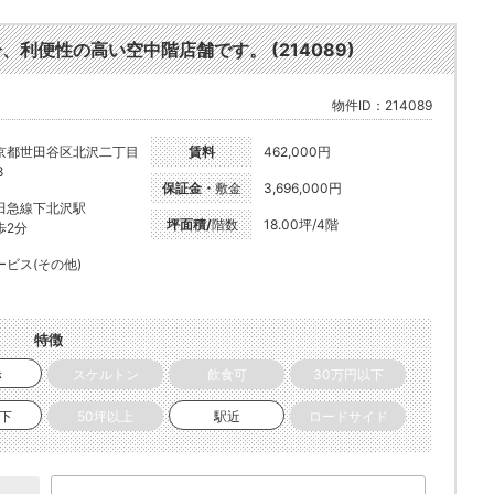
、利便性の高い空中階店舗です。 (214089)
物件ID：214089
京都世田谷区北沢二丁目
賃料
462,000円
8
保証金・
敷金
3,696,000円
田急線下北沢駅
坪面積/
階数
18.00坪/4階
歩2分
ービス(その他)
特徴
き
スケルトン
飲食可
30万円以下
以下
50坪以上
駅近
ロードサイド