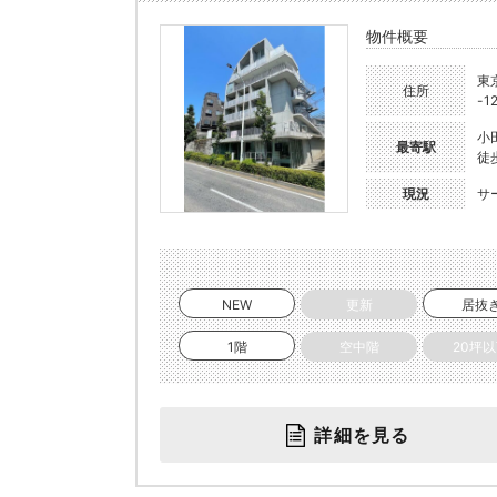
物件概要
東
住所
-1
小
最寄駅
徒
現況
サ
NEW
更新
居抜
1階
空中階
20坪
詳細を見る