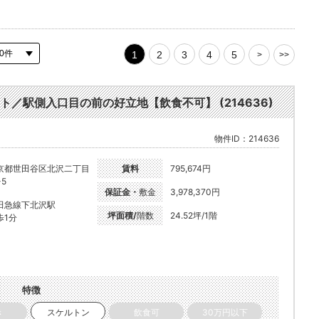
1
2
3
4
5
>
>>
／駅側入口目の前の好立地【飲食不可】 (214636)
物件ID：214636
京都世田谷区北沢二丁目
賃料
795,674円
-5
保証金・
敷金
3,978,370円
田急線下北沢駅
坪面積/
階数
24.52坪/1階
歩1分
特徴
き
スケルトン
飲食可
30万円以下