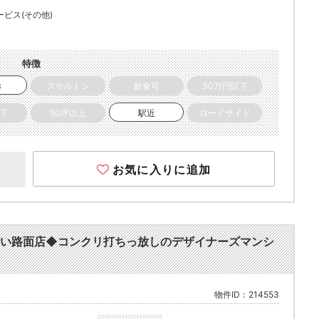
ービス(その他)
特徴
き
スケルトン
飲食可
30万円以下
以下
50坪以上
駅近
ロードサイド
お気に入りに追加
沿い路面店◆コンクリ打ちっ放しのデザイナーズマンシ
物件ID：214553