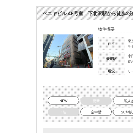
ベニヤビル 4F号室 下北沢駅から徒歩2分
物件概要
東
住所
4-
小
最寄駅
徒
現況
サ
NEW
更新
居抜
1階
空中階
20坪