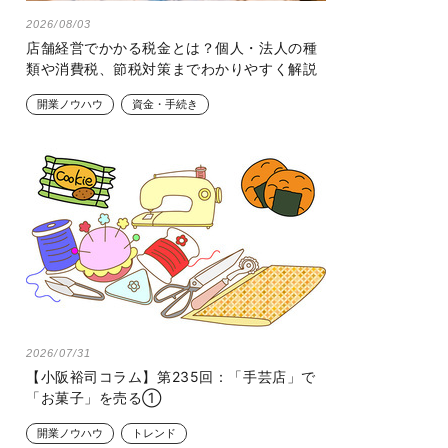
2026/08/03
店舗経営でかかる税金とは？個人・法人の種
類や消費税、節税対策までわかりやすく解説
開業ノウハウ
資金・手続き
2026/07/31
【小阪裕司コラム】第235回：「手芸店」で
「お菓子」を売る①
開業ノウハウ
トレンド