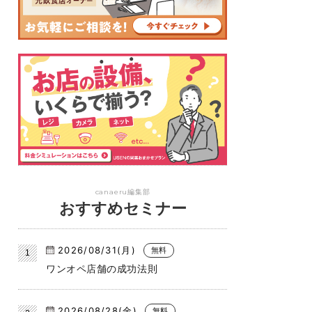
canaeru編集部
おすすめセミナー
2026/08/31(月)
無料
ワンオペ店舗の成功法則
2026/08/28(金)
無料