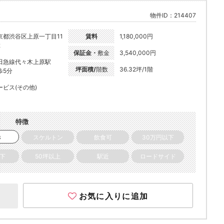
物件ID：214407
京都渋谷区上原一丁目11
賃料
1,180,000円
2
保証金・
敷金
3,540,000円
田急線代々木上原駅
坪面積/
階数
36.32坪/1階
歩5分
ービス(その他)
特徴
き
スケルトン
飲食可
30万円以下
以下
50坪以上
駅近
ロードサイド
お気に入りに追加