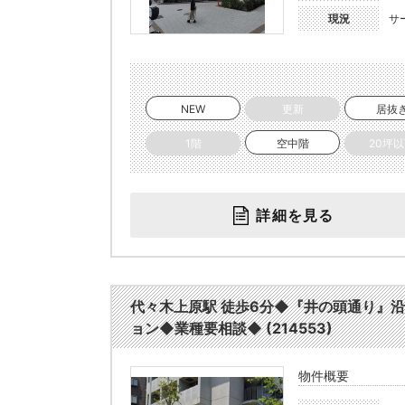
現況
サ
NEW
更新
居抜
1階
空中階
20坪
詳細を見る
代々木上原駅 徒歩6分◆『井の頭通り』
ョン◆業種要相談◆ (214553)
物件概要