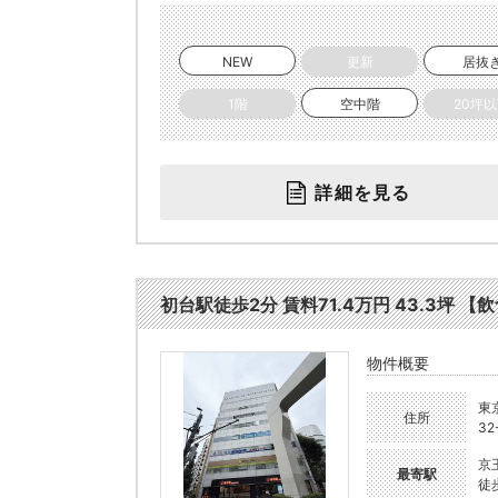
NEW
更新
居抜
1階
空中階
20坪
詳細を見る
初台駅徒歩2分 賃料71.4万円 43.3坪 【飲
物件概要
東
住所
32
京
最寄駅
徒