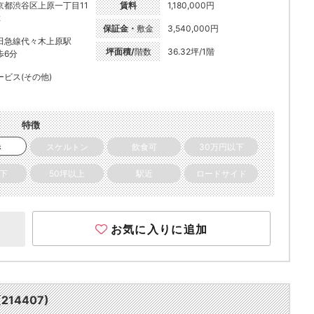
京都渋谷区上原一丁目11
賃料
1,180,000円
2
保証金・
敷金
3,540,000円
田急線代々木上原駅
坪面積/
階数
36.32坪/1階
歩6分
ービス(その他)
特徴
き
スケルトン
飲食可
30万円以下
以下
50坪以上
駅近
ロードサイド
お気に入りに追加
14407)