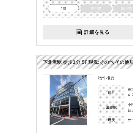
1階
空中階
20坪
詳細を見る
下北沢駅 徒歩3分 5F 現況:その他 その他居
物件概要
東
住所
4-
小
最寄駅
徒
現況
サ