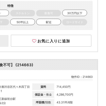
特徴
き
スケルトン
飲食可
30万円以下
以下
50坪以上
駅近
ロードサイド
お気に入りに追加
食不可】 (214663)
物件ID：214663
京都渋谷区代々木四丁目
賃料
714,450円
-1
保証金・
敷金
4,286,700円
王新線初台駅
坪面積/
階数
43.31坪/6階
歩2分