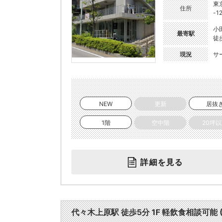
東
住所
-1
小
最寄駅
徒
現況
サ
NEW
更新
居抜
1階
空中階
20坪
詳細を見る
代々木上原駅 徒歩5分 1F 軽飲食相談可能 (2