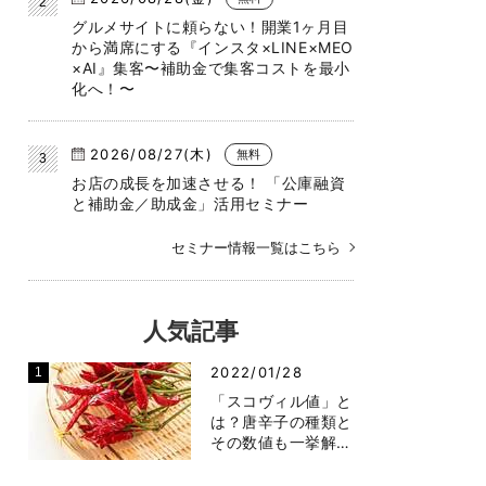
グルメサイトに頼らない！開業1ヶ月目
から満席にする『インスタ×LINE×MEO
×AI』集客〜補助金で集客コストを最小
化へ！〜
2026/08/27(木)
無料
お店の成長を加速させる！ 「公庫融資
と補助金／助成金」活用セミナー
セミナー情報一覧はこちら
人気記事
2022/01/28
「スコヴィル値」と
は？唐辛子の種類と
その数値も一挙解…