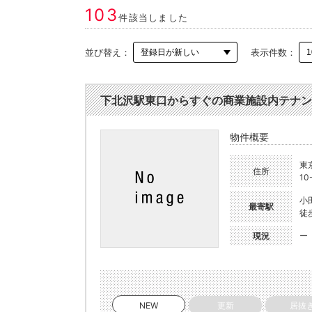
103
件該当しました
並び替え：
表示件数：
下北沢駅東口からすぐの商業施設内テナント
物件概要
東
住所
10
小
最寄駅
徒
現況
ー
NEW
更新
居抜