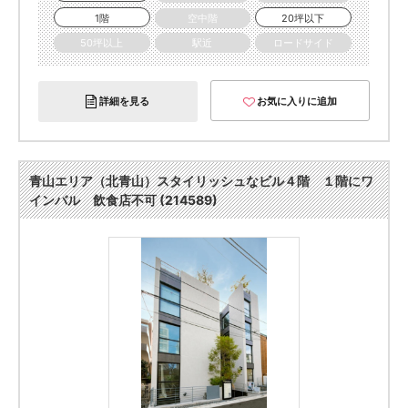
1階
空中階
20坪以下
50坪以上
駅近
ロードサイド
詳細を見る
お気に入りに追加
青山エリア（北青山）スタイリッシュなビル４階 １階にワ
インバル 飲食店不可 (214589)