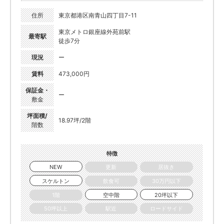
住所
東京都港区南青山四丁目7-11
東京メトロ銀座線外苑前駅
最寄駅
徒歩7分
現況
ー
賃料
473,000円
保証金・
ー
敷金
坪面積/
18.97坪/2階
階数
特徴
NEW
更新
居抜き
スケルトン
飲食可
30万円以下
1階
空中階
20坪以下
50坪以上
駅近
ロードサイド