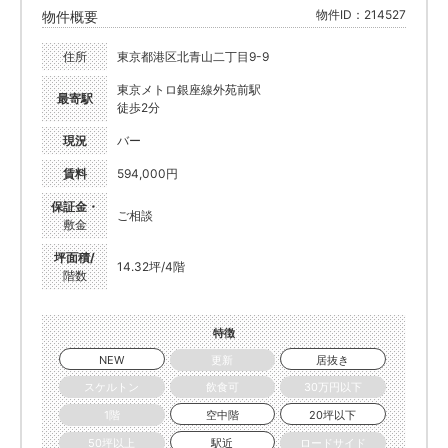
物件ID：214527
物件概要
住所
東京都港区北青山二丁目9-9
東京メトロ銀座線外苑前駅
最寄駅
徒歩2分
現況
バー
賃料
594,000円
保証金・
ご相談
敷金
坪面積/
14.32坪/4階
階数
特徴
NEW
更新
居抜き
スケルトン
飲食可
30万円以下
1階
空中階
20坪以下
50坪以上
駅近
ロードサイド