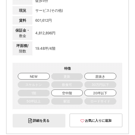
徒歩5分
現況
サービス(その他)
賃料
601,612円
保証金・
4,812,896円
敷金
坪面積/
19.48坪/4階
階数
特徴
NEW
更新
居抜き
スケルトン
飲食可
30万円以下
1階
空中階
20坪以下
50坪以上
駅近
ロードサイド
詳細を見る
お気に入りに追加