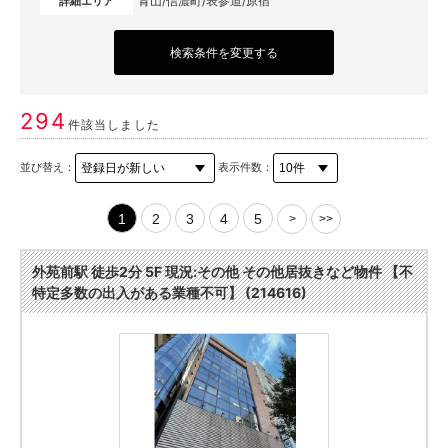
青山/信濃町/表参道/原宿
詳細エリア
検索条件を変更する
294
件該当しました
並び替え：
表示件数：
1
2
3
4
5
>
>>
外苑前駅 徒歩2分 5F 現況:その他 その他居抜きなど物件 【不
特定多数の出入がある業種不可】 (214616)