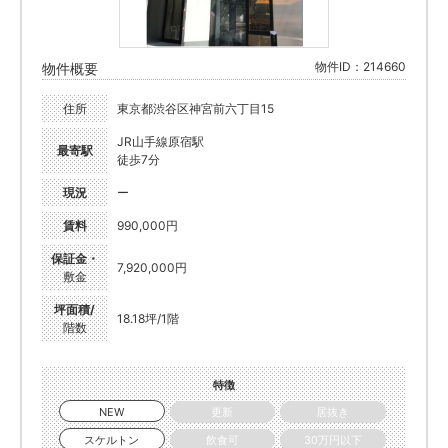
物件ID：214660
物件概要
住所
東京都渋谷区神宮前六丁目15
JR山手線原宿駅
最寄駅
徒歩7分
現況
ー
賃料
990,000円
保証金・
7,920,000円
敷金
坪面積/
18.18坪/1階
階数
特徴
NEW
更新
居抜き
スケルトン
飲食可
30万円以下