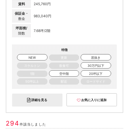
賃料
245,760円
保証金・
983,040円
敷金
坪面積/
7.68坪/2階
階数
特徴
NEW
更新
居抜き
スケルトン
飲食可
30万円以下
1階
空中階
20坪以下
50坪以上
駅近
ロードサイド
詳細を見る
お気に入りに追加
294
件該当しました