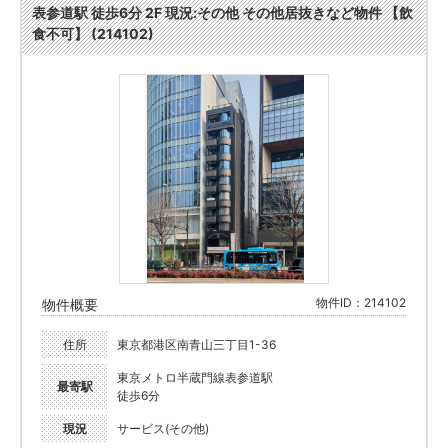
表参道駅 徒歩6分 2F 現況:その他 その他居抜きなど物件 【飲
食不可】 (214102)
物件ID：214102
物件概要
住所
東京都港区南青山三丁目1-36
東京メトロ半蔵門線表参道駅
最寄駅
徒歩6分
現況
サービス(その他)