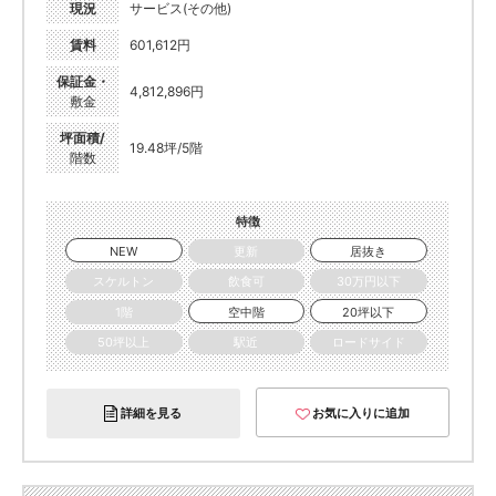
現況
サービス(その他)
賃料
601,612円
保証金・
4,812,896円
敷金
坪面積/
19.48坪/5階
階数
特徴
NEW
更新
居抜き
スケルトン
飲食可
30万円以下
1階
空中階
20坪以下
50坪以上
駅近
ロードサイド
詳細を見る
お気に入りに追加