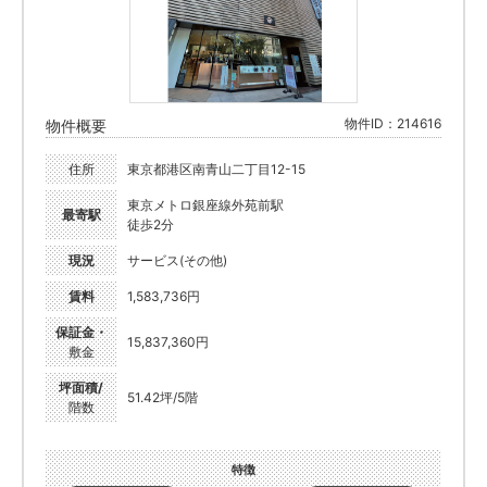
物件ID：214616
物件概要
住所
東京都港区南青山二丁目12-15
東京メトロ銀座線外苑前駅
最寄駅
徒歩2分
現況
サービス(その他)
賃料
1,583,736円
保証金・
15,837,360円
敷金
坪面積/
51.42坪/5階
階数
特徴