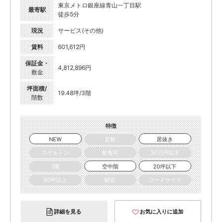
東京メトロ銀座線青山一丁目駅
最寄駅
徒歩5分
現況
サービス(その他)
賃料
601,612円
保証金・
4,812,896円
敷金
坪面積/
19.48坪/3階
階数
特徴
NEW
更新
居抜き
スケルトン
飲食可
30万円以下
1階
空中階
20坪以下
50坪以上
駅近
ロードサイド
詳細を見る
お気に入りに追加