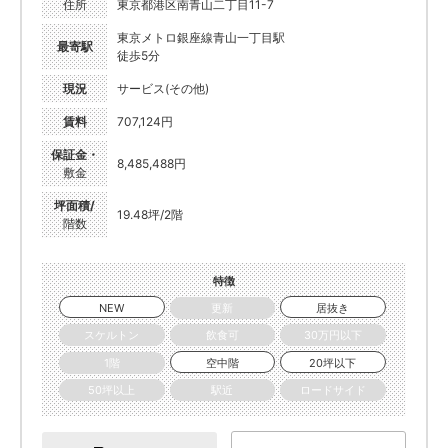
住所
東京都港区南青山二丁目11-7
東京メトロ銀座線青山一丁目駅
最寄駅
徒歩5分
現況
サービス(その他)
賃料
707,124円
保証金・
8,485,488円
敷金
坪面積/
19.48坪/2階
階数
特徴
NEW
更新
居抜き
スケルトン
飲食可
30万円以下
1階
空中階
20坪以下
50坪以上
駅近
ロードサイド