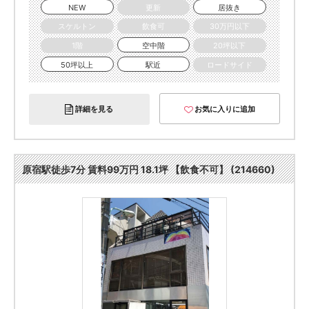
NEW
更新
居抜き
スケルトン
飲食可
30万円以下
1階
空中階
20坪以下
50坪以上
駅近
ロードサイド
詳細を見る
お気に入りに追加
原宿駅徒歩7分 賃料99万円 18.1坪 【飲食不可】 (214660)