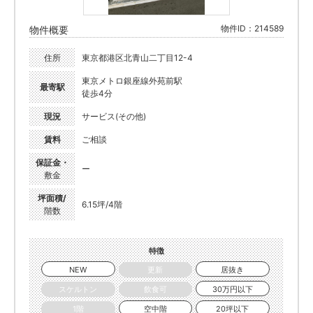
物件ID：214589
物件概要
住所
東京都港区北青山二丁目12-4
東京メトロ銀座線外苑前駅
最寄駅
徒歩4分
現況
サービス(その他)
賃料
ご相談
保証金・
ー
敷金
坪面積/
6.15坪/4階
階数
特徴
NEW
更新
居抜き
スケルトン
飲食可
30万円以下
1階
空中階
20坪以下