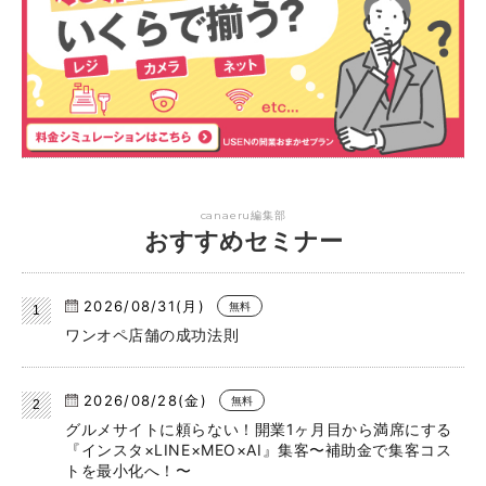
canaeru編集部
おすすめセミナー
2026/08/31(月)
無料
ワンオペ店舗の成功法則
2026/08/28(金)
無料
グルメサイトに頼らない！開業1ヶ月目から満席にする
『インスタ×LINE×MEO×AI』集客〜補助金で集客コス
トを最小化へ！〜