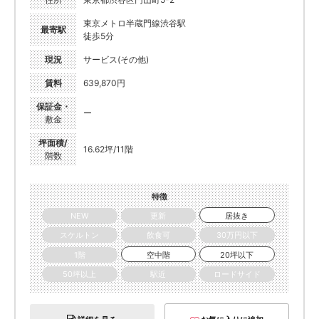
東京メトロ半蔵門線渋谷駅
最寄駅
徒歩5分
現況
サービス(その他)
賃料
639,870円
保証金・
ー
敷金
坪面積/
16.62坪/11階
階数
特徴
NEW
更新
居抜き
スケルトン
飲食可
30万円以下
1階
空中階
20坪以下
50坪以上
駅近
ロードサイド