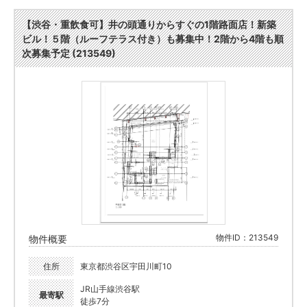
【渋谷・重飲食可】井の頭通りからすぐの1階路面店！新築
ビル！５階（ルーフテラス付き）も募集中！2階から4階も順
次募集予定 (213549)
物件ID：213549
物件概要
住所
東京都渋谷区宇田川町10
JR山手線渋谷駅
最寄駅
徒歩7分