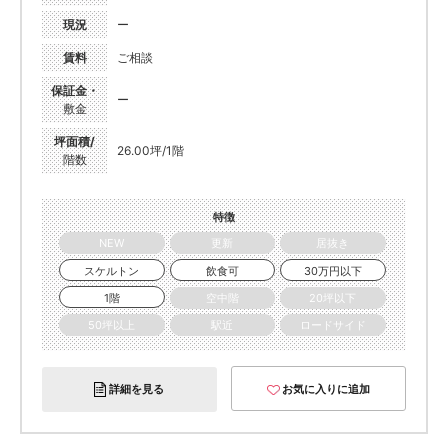
現況
ー
賃料
ご相談
保証金・
ー
敷金
坪面積/
26.00坪/1階
階数
特徴
NEW
更新
居抜き
スケルトン
飲食可
30万円以下
1階
空中階
20坪以下
50坪以上
駅近
ロードサイド
詳細を見る
お気に入りに追加