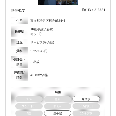
物件ID：213631
物件概要
住所
東京都渋谷区桜丘町24-1
JR山手線渋谷駅
最寄駅
徒歩3分
現況
サービス(その他)
賃料
1,527,042円
保証金・
ご相談
敷金
坪面積/
40.83坪/9階
階数
特徴
NEW
更新
居抜き
スケルトン
飲食可
30万円以下
1階
空中階
20坪以下