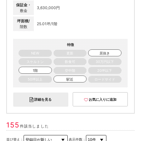
保証金・
3,630,000円
敷金
坪面積/
25.01坪/1階
階数
特徴
NEW
更新
居抜き
スケルトン
飲食可
30万円以下
1階
空中階
20坪以下
50坪以上
駅近
ロードサイド
詳細を見る
お気に入りに追加
155
件該当しました
並び替え：
表示件数：