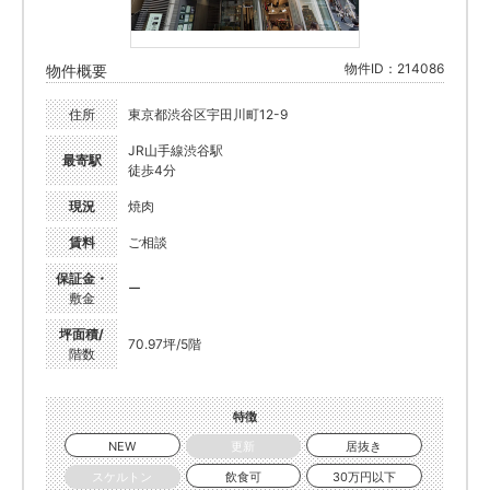
物件ID：214086
物件概要
住所
東京都渋谷区宇田川町12-9
JR山手線渋谷駅
最寄駅
徒歩4分
現況
焼肉
賃料
ご相談
保証金・
ー
敷金
坪面積/
70.97坪/5階
階数
特徴
NEW
更新
居抜き
スケルトン
飲食可
30万円以下