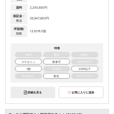
賃料
2,245,650円
保証金・
26,947,800円
敷金
坪面積/
13.61坪/1階
階数
特徴
NEW
更新
居抜き
スケルトン
飲食可
30万円以下
1階
空中階
20坪以下
50坪以上
駅近
ロードサイド
詳細を見る
お気に入りに追加