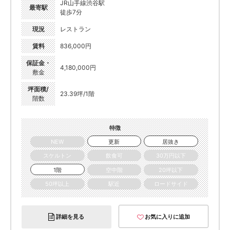
JR山手線渋谷駅
最寄駅
徒歩7分
現況
レストラン
賃料
836,000円
保証金・
4,180,000円
敷金
坪面積/
23.39坪/1階
階数
特徴
NEW
更新
居抜き
スケルトン
飲食可
30万円以下
1階
空中階
20坪以下
50坪以上
駅近
ロードサイド
詳細を見る
お気に入りに追加