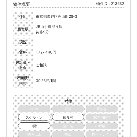
物件ID：213632
物件概要
住所
東京都渋谷区円山町28-3
JR山手線渋谷駅
最寄駅
徒歩9分
現況
ー
賃料
1,727,440円
保証金・
ご相談
敷金
坪面積/
39.26坪/1階
階数
特徴
NEW
更新
居抜き
スケルトン
飲食可
30万円以下
1階
空中階
20坪以下
50坪以上
駅近
ロードサイド