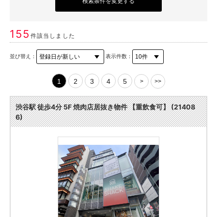
検索条件を変更する
155
件該当しました
並び替え：
表示件数：
1
2
3
4
5
>
>>
渋谷駅 徒歩4分 5F 焼肉店居抜き物件 【重飲食可】 (21408
6)