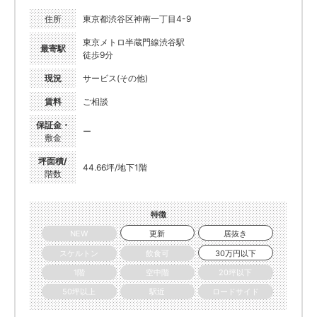
住所
東京都渋谷区神南一丁目4-9
東京メトロ半蔵門線渋谷駅
最寄駅
徒歩9分
現況
サービス(その他)
賃料
ご相談
保証金・
ー
敷金
坪面積/
44.66坪/地下1階
階数
特徴
NEW
更新
居抜き
スケルトン
飲食可
30万円以下
1階
空中階
20坪以下
50坪以上
駅近
ロードサイド