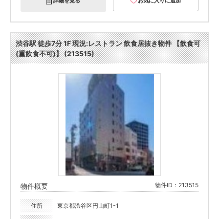
詳細を見る
お気に入りに追加
渋谷駅 徒歩7分 1F 現況:レストラン 飲食居抜き物件 【飲食可
(重飲食不可)】 (213515)
物件ID：213515
物件概要
住所
東京都渋谷区円山町1-1