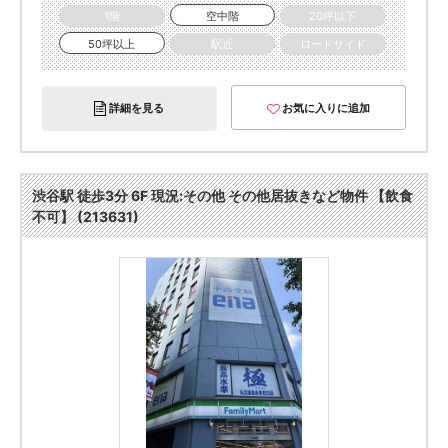
1階
空中階
20坪以下
50坪以上
駅近
ロードサイド
詳細を見る
お気に入りに追加
渋谷駅 徒歩3分 6F 現況:その他 その他居抜きなど物件 【飲食
不可】 (213631)