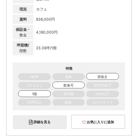
現況
カフェ
賃料
836,000円
保証金・
4,180,000円
敷金
坪面積/
23.39坪/1階
階数
特徴
NEW
更新
居抜き
スケルトン
飲食可
30万円以下
1階
空中階
20坪以下
50坪以上
駅近
ロードサイド
詳細を見る
お気に入りに追加