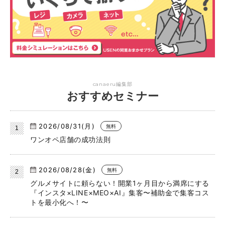
canaeru編集部
おすすめセミナー
2026/08/31(月)
無料
ワンオペ店舗の成功法則
2026/08/28(金)
無料
グルメサイトに頼らない！開業1ヶ月目から満席にする
『インスタ×LINE×MEO×AI』集客〜補助金で集客コス
トを最小化へ！〜