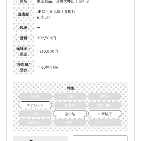
住所
東京都品川区東大井四丁目4-2
JR京浜東北線大井町駅
最寄駅
徒歩5分
現況
ー
賃料
302,500円
保証金・
1,210,000円
敷金
坪面積/
11.86坪/11階
階数
特徴
NEW
更新
居抜き
スケルトン
飲食可
30万円以下
1階
空中階
20坪以下
50坪以上
駅近
ロードサイド