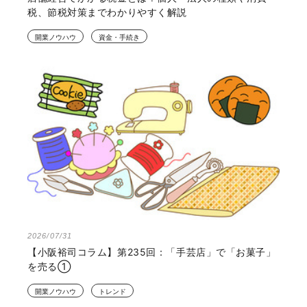
税、節税対策までわかりやすく解説
開業ノウハウ
資金・手続き
2026/07/31
【小阪裕司コラム】第235回：「手芸店」で「お菓子」
を売る①
開業ノウハウ
トレンド