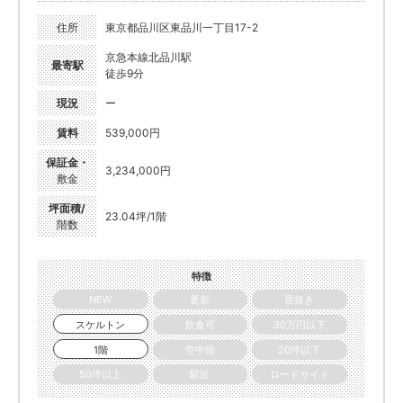
住所
東京都品川区東品川一丁目17-2
京急本線北品川駅
最寄駅
徒歩9分
現況
ー
賃料
539,000円
保証金・
3,234,000円
敷金
坪面積/
23.04坪/1階
階数
特徴
NEW
更新
居抜き
スケルトン
飲食可
30万円以下
1階
空中階
20坪以下
50坪以上
駅近
ロードサイド