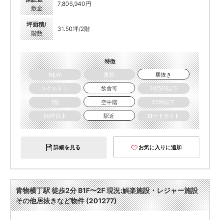
7,806,940円
敷金
坪面積/
31.50坪/2階
階数
特徴
NEW
更新
居抜き
スケルトン
飲食可
30万円以下
1階
空中階
20坪以下
50坪以上
駅近
ロードサイド
詳細を見る
お気に入りに追加
青物横丁駅 徒歩2分 B1F〜2F 現況:娯楽施設・レジャー施設
その他居抜きなど物件 (201277)