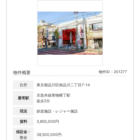
物件ID：201277
物件概要
住所
東京都品川区南品川二丁目7-14
京急本線青物横丁駅
最寄駅
徒歩2分
現況
娯楽施設・レジャー施設
賃料
3,850,000円
保証金・
38,500,000円
敷金