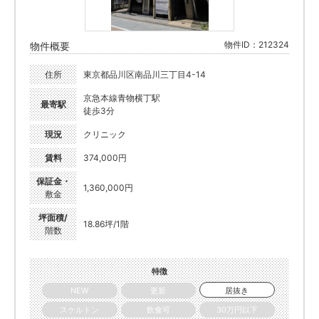
物件ID：212324
物件概要
住所
東京都品川区南品川三丁目4-14
京急本線青物横丁駅
最寄駅
徒歩3分
現況
クリニック
賃料
374,000円
保証金・
1,360,000円
敷金
坪面積/
18.86坪/1階
階数
特徴
NEW
更新
居抜き
スケルトン
飲食可
30万円以下