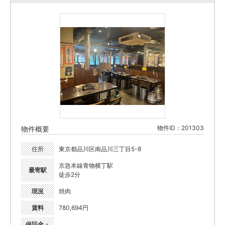
物件ID：201303
物件概要
住所
東京都品川区南品川三丁目5-8
京急本線青物横丁駅
最寄駅
徒歩2分
現況
焼肉
賃料
780,694円
保証金・