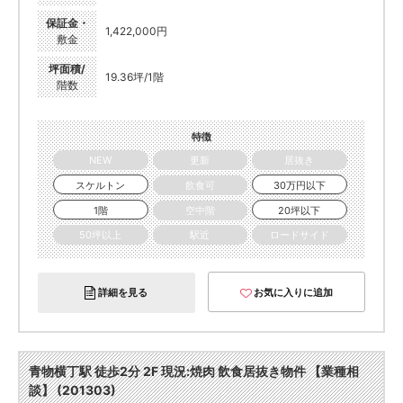
保証金・
1,422,000円
敷金
坪面積/
19.36坪/1階
階数
特徴
NEW
更新
居抜き
スケルトン
飲食可
30万円以下
1階
空中階
20坪以下
50坪以上
駅近
ロードサイド
詳細を見る
お気に入りに追加
青物横丁駅 徒歩2分 2F 現況:焼肉 飲食居抜き物件 【業種相
談】 (201303)