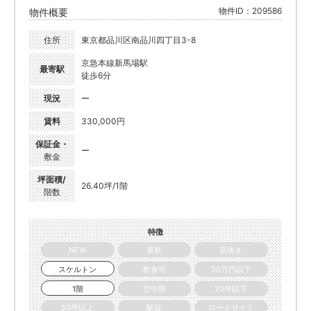
物件ID：209586
物件概要
住所
東京都品川区南品川四丁目3-8
京急本線新馬場駅
最寄駅
徒歩6分
現況
ー
賃料
330,000円
保証金・
ー
敷金
坪面積/
26.40坪/1階
階数
特徴
NEW
更新
居抜き
スケルトン
飲食可
30万円以下
1階
空中階
20坪以下
50坪以上
駅近
ロードサイド