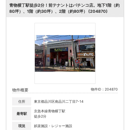
青物横丁駅徒歩2分！前テナントはパチンコ店。地下1階（約
80坪）、1階（約30坪）、2階（約80坪） (204870)
物件ID：204870
物件概要
住所
東京都品川区南品川二丁目7-14
京急本線青物横丁駅
最寄駅
徒歩2分
現況
娯楽施設・レジャー施設