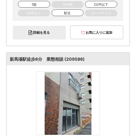
1階
空中階
20坪以下
50坪以上
駅近
ロードサイド
詳細を見る
お気に入りに追加
新馬場駅徒歩6分 業態相談 (209586)