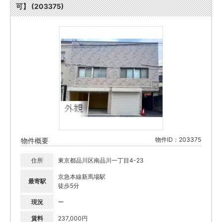
可】 (203375)
物件ID：203375
物件概要
住所
東京都品川区南品川一丁目4-23
京急本線新馬場駅
最寄駅
徒歩5分
現況
ー
賃料
237,000円