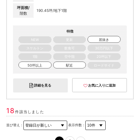
坪面積/
190.45坪/地下1階
階数
特徴
NEW
更新
居抜き
スケルトン
飲食可
30万円以下
1階
空中階
20坪以下
50坪以上
駅近
ロードサイド
詳細を見る
お気に入りに追加
18
件該当しました
並び替え：
表示件数：