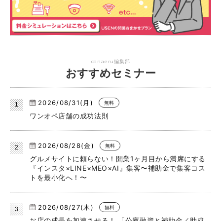
canaeru編集部
おすすめセミナー
2026/08/31(月)
無料
ワンオペ店舗の成功法則
2026/08/28(金)
無料
グルメサイトに頼らない！開業1ヶ月目から満席にする
『インスタ×LINE×MEO×AI』集客〜補助金で集客コス
トを最小化へ！〜
2026/08/27(木)
無料
お店の成長を加速させる！ 「公庫融資と補助金／助成