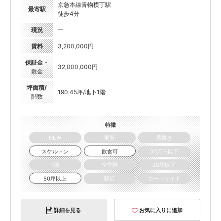
京急本線青物横丁駅
最寄駅
徒歩4分
現況
ー
賃料
3,200,000円
保証金・
32,000,000円
敷金
坪面積/
190.45坪/地下1階
階数
特徴
NEW
更新
居抜き
スケルトン
飲食可
30万円以下
1階
空中階
20坪以下
50坪以上
駅近
ロードサイド
詳細を見る
お気に入りに追加