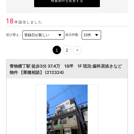
検索条件を変更する
18
件該当しました
並び替え：
表示件数：
1
2
>
青物横丁駅 徒歩3分 37.4万 18坪 1F 現況:歯科居抜きなど
物件 【業種相談】 (212324)