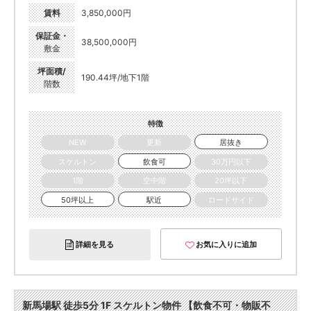
賃料
3,850,000円
保証金・
38,500,000円
敷金
坪面積/
190.44坪/地下1階
階数
特徴
NEW
更新
居抜き
スケルトン
飲食可
30万円以下
1階
空中階
20坪以下
50坪以上
駅近
ロードサイド
詳細を見る
お気に入りに追加
新馬場駅 徒歩5分 1F スケルトン物件 【飲食不可・物販不