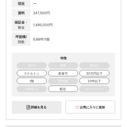
現況
ー
賃料
247,500円
保証金・
1,485,000円
敷金
坪面積/
6.89坪/1階
階数
特徴
NEW
更新
居抜き
スケルトン
飲食可
30万円以下
1階
空中階
20坪以下
50坪以上
駅近
ロードサイド
詳細を見る
お気に入りに追加