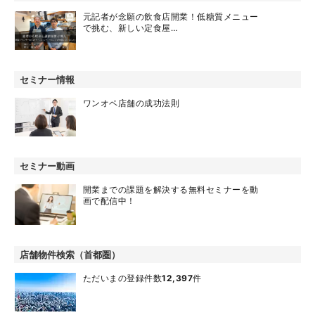
元記者が念願の飲食店開業！低糖質メニュー
で挑む、新しい定食屋…
セミナー情報
ワンオペ店舗の成功法則
セミナー動画
開業までの課題を解決する無料セミナーを動
画で配信中！
店舗物件検索（首都圏）
ただいまの登録件数
12,397
件