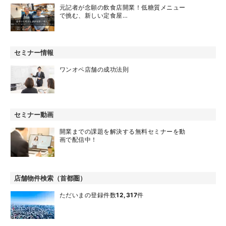
元記者が念願の飲食店開業！低糖質メニュー
で挑む、新しい定食屋…
セミナー情報
ワンオペ店舗の成功法則
セミナー動画
開業までの課題を解決する無料セミナーを動
画で配信中！
店舗物件検索（首都圏）
ただいまの登録件数
12,317
件