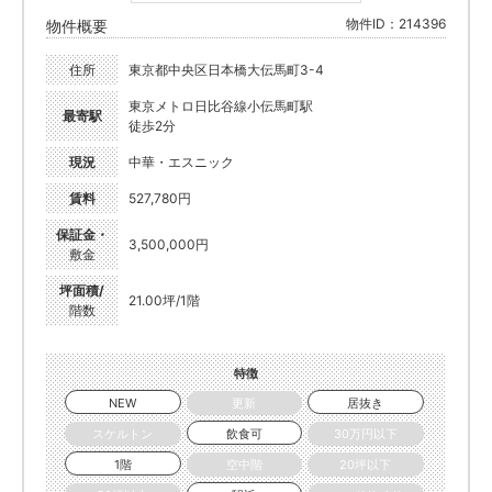
物件ID：214396
物件概要
住所
東京都中央区日本橋大伝馬町3-4
東京メトロ日比谷線小伝馬町駅
最寄駅
徒歩2分
現況
中華・エスニック
賃料
527,780円
保証金・
3,500,000円
敷金
坪面積/
21.00坪/1階
階数
特徴
NEW
更新
居抜き
スケルトン
飲食可
30万円以下
1階
空中階
20坪以下