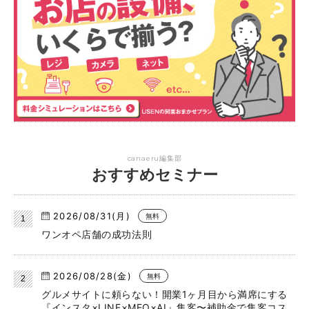
canaeru編集部
おすすめセミナー
2026/08/31(月)
無料
ワンオペ店舗の成功法則
2026/08/28(金)
無料
グルメサイトに頼らない！開業1ヶ月目から満席にする
『インスタ×LINE×MEO×AI』集客〜補助金で集客コス