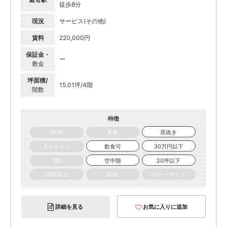
徒歩8分
現況
サービス(その他)
賃料
220,000円
保証金・
ー
敷金
坪面積/
15.01坪/4階
階数
特徴
NEW
更新
居抜き
スケルトン
飲食可
30万円以下
1階
空中階
20坪以下
50坪以上
駅近
ロードサイド
詳細を見る
お気に入りに追加