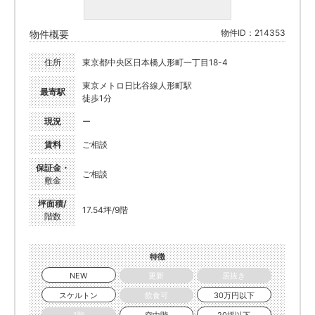
物件ID：214353
物件概要
住所
東京都中央区日本橋人形町一丁目18-4
東京メトロ日比谷線人形町駅
最寄駅
徒歩1分
現況
ー
賃料
ご相談
保証金・
ご相談
敷金
坪面積/
17.54坪/9階
階数
特徴
NEW
更新
居抜き
スケルトン
飲食可
30万円以下