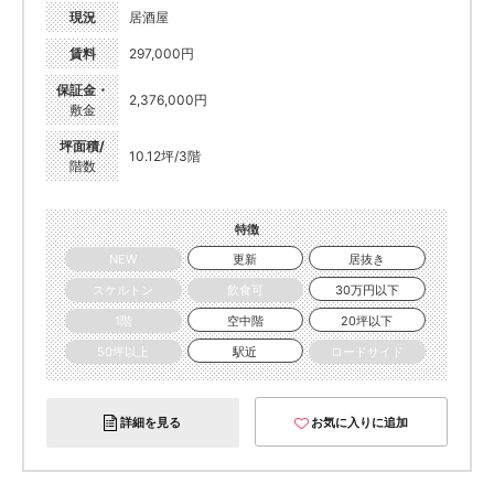
現況
居酒屋
賃料
297,000円
保証金・
2,376,000円
敷金
坪面積/
10.12坪/3階
階数
特徴
NEW
更新
居抜き
スケルトン
飲食可
30万円以下
1階
空中階
20坪以下
50坪以上
駅近
ロードサイド
詳細を見る
お気に入りに追加