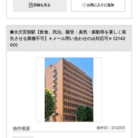
詳細を見る
お気に入りに追加
■水天宮前駅【飲食、民泊、騒音・臭気・振動等を著しく発
生させる業種不可】※メール問い合わせのみ対応可※ (2142
00)
物件ID：214200
物件概要