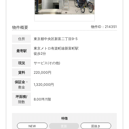
物件ID：214351
物件概要
住所
東京都中央区新富二丁目9-5
東京メトロ有楽町線新富町駅
最寄駅
徒歩2分
現況
サービス(その他)
賃料
220,000円
保証金・
1,320,000円
敷金
坪面積/
8.00坪/1階
階数
特徴
NEW
更新
居抜き