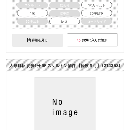
スケルトン
飲食可
30万円以下
1階
空中階
20坪以下
50坪以上
駅近
ロードサイド
詳細を見る
お気に入りに追加
人形町駅 徒歩1分 9F スケルトン物件 【軽飲食可】 (214353)