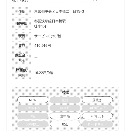
住所
東京都中央区日本橋二丁目15-3
都営浅草線日本橋駅
最寄駅
徒歩1分
現況
サービス(その他)
賃料
410,916円
保証金・
ー
敷金
坪面積/
16.22坪/9階
階数
特徴
NEW
更新
居抜き
スケルトン
飲食可
30万円以下
1階
空中階
20坪以下
50坪以上
駅近
ロードサイド