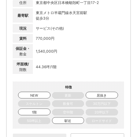
住所
東京都中央区日本橋蛎殻町一丁目17-2
東京メトロ半蔵門線水天宮前駅
最寄駅
徒歩3分
現況
サービス(その他)
賃料
770,000円
保証金・
1,540,000円
敷金
坪面積/
44.36坪/1階
階数
特徴
NEW
更新
居抜き
スケルトン
飲食可
30万円以下
1階
空中階
20坪以下
50坪以上
駅近
ロードサイド