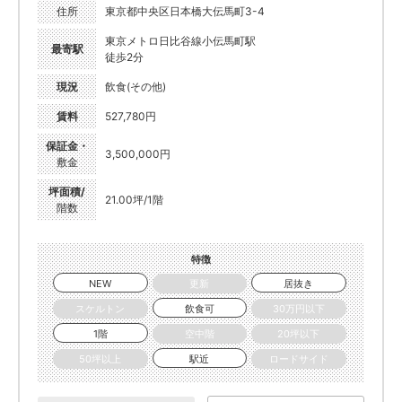
住所
東京都中央区日本橋大伝馬町3-4
東京メトロ日比谷線小伝馬町駅
最寄駅
徒歩2分
現況
飲食(その他)
賃料
527,780円
保証金・
3,500,000円
敷金
坪面積/
21.00坪/1階
階数
特徴
NEW
更新
居抜き
スケルトン
飲食可
30万円以下
1階
空中階
20坪以下
50坪以上
駅近
ロードサイド