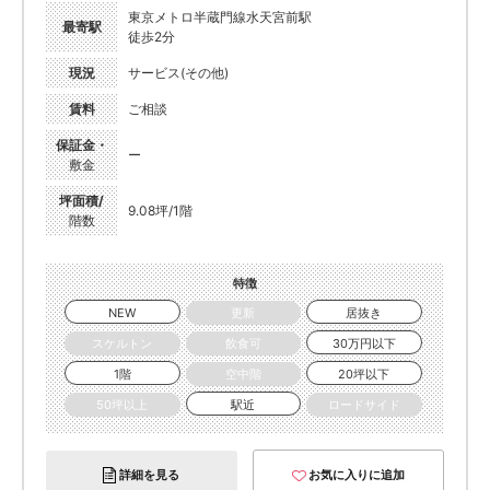
東京メトロ半蔵門線水天宮前駅
最寄駅
徒歩2分
現況
サービス(その他)
賃料
ご相談
保証金・
ー
敷金
坪面積/
9.08坪/1階
階数
特徴
NEW
更新
居抜き
スケルトン
飲食可
30万円以下
1階
空中階
20坪以下
50坪以上
駅近
ロードサイド
詳細を見る
お気に入りに追加