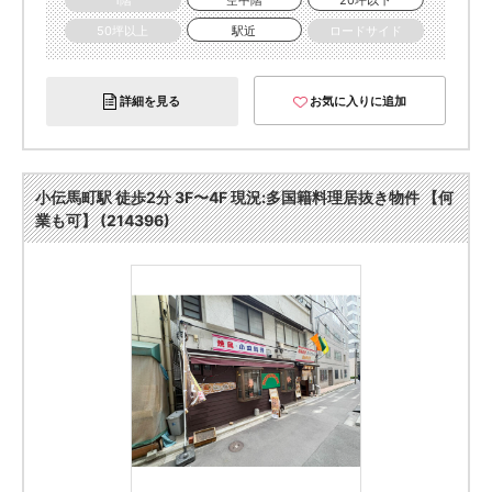
1階
空中階
20坪以下
50坪以上
駅近
ロードサイド
詳細を見る
お気に入りに追加
小伝馬町駅 徒歩2分 3F〜4F 現況:多国籍料理居抜き物件 【何
業も可】 (214396)