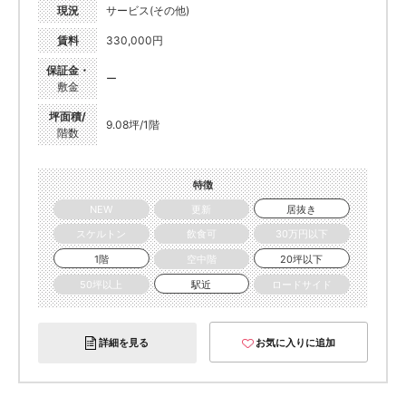
現況
サービス(その他)
賃料
330,000円
保証金・
ー
敷金
坪面積/
9.08坪/1階
階数
特徴
NEW
更新
居抜き
スケルトン
飲食可
30万円以下
1階
空中階
20坪以下
50坪以上
駅近
ロードサイド
詳細を見る
お気に入りに追加