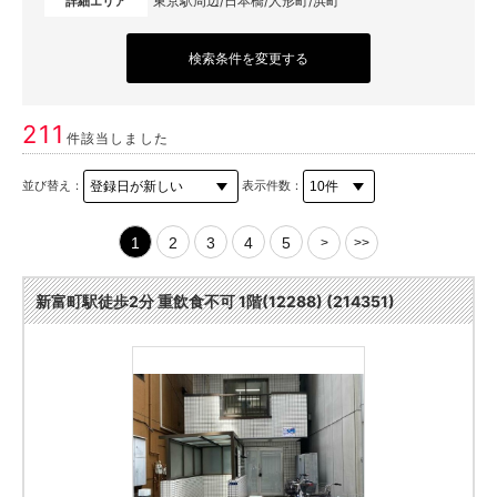
東京駅周辺/日本橋/人形町/浜町
詳細エリア
検索条件を変更する
211
件該当しました
並び替え：
表示件数：
1
2
3
4
5
>
>>
新富町駅徒歩2分 重飲食不可 1階(12288) (214351)