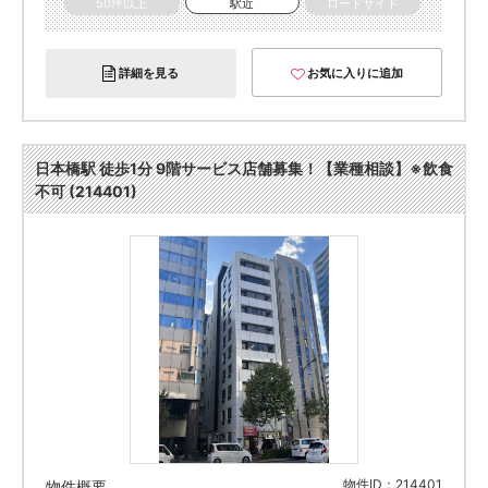
50坪以上
駅近
ロードサイド
詳細を見る
お気に入りに追加
日本橋駅 徒歩1分 9階サービス店舗募集！【業種相談】※飲食
不可 (214401)
物件ID：214401
物件概要