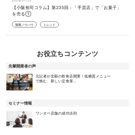
2026/07/31
【小阪裕司コラム】第235回：「手芸店」で「お菓子」
を売る①
開業ノウハウ
トレンド
お役立ちコンテンツ
先輩開業者の声
元記者が念願の飲食店開業！低糖質メニュー
で挑む、新しい定食屋…
セミナー情報
ワンオペ店舗の成功法則