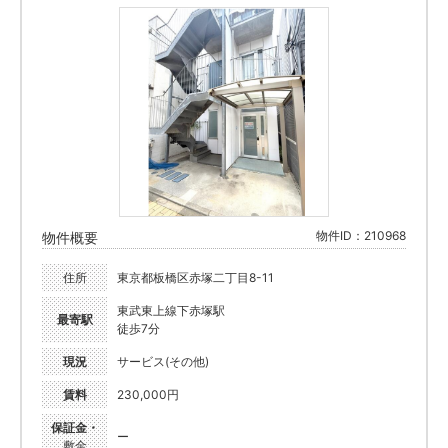
物件ID：210968
物件概要
住所
東京都板橋区赤塚二丁目8-11
東武東上線下赤塚駅
最寄駅
徒歩7分
現況
サービス(その他)
賃料
230,000円
保証金・
ー
敷金