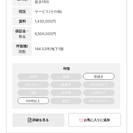
徒歩16分
現況
サービス(その他)
賃料
1,430,000円
保証金・
6,500,000円
敷金
坪面積/
164.02坪/地下1階
階数
特徴
NEW
更新
居抜き
スケルトン
飲食可
30万円以下
1階
空中階
20坪以下
50坪以上
駅近
ロードサイド
詳細を見る
お気に入りに追加