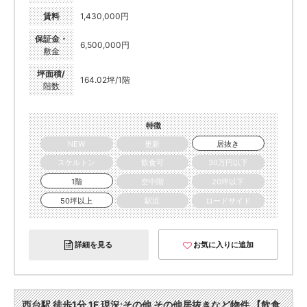
賃料
1,430,000円
保証金・
6,500,000円
敷金
坪面積/
164.02坪/1階
階数
特徴
NEW
更新
居抜き
スケルトン
飲食可
30万円以下
1階
空中階
20坪以下
50坪以上
駅近
ロードサイド
詳細を見る
お気に入りに追加
西台駅 徒歩1分 1F 現況:その他 その他居抜きなど物件 【飲食