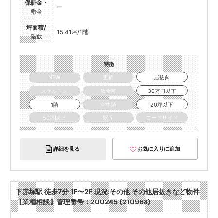
保証金・
ー
敷金
坪面積/
15.41坪/1階
階数
特徴
NEW
更新
居抜き
スケルトン
飲食可
30万円以下
1階
空中階
20坪以下
50坪以上
駅近
ロードサイド
詳細を見る
お気に入りに追加
下赤塚駅 徒歩7分 1F〜2F 現況:その他 その他居抜きなど物件
【業種相談】管理番号：200245 (210968)