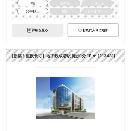
1階
空中階
20坪以下
50坪以上
駅近
ロードサイド
詳細を見る
お気に入りに追加
【新築！重飲食可】地下鉄成増駅 徒歩1分 1F ★ (213431)