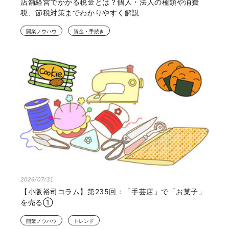
店舗経営でかかる税金とは？個人・法人の種類や消費
税、節税対策までわかりやすく解説
開業ノウハウ
資金・手続き
2026/07/31
【小阪裕司コラム】第235回：「手芸店」で「お菓子」
を売る①
開業ノウハウ
トレンド