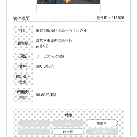
物件ID：213525
物件概要
住所
東京都板橋区高島平五丁目7-4
都営三田線西高島平駅
最寄駅
徒歩9分
現況
サービス(その他)
賃料
660,000円
保証金・
ー
敷金
坪面積/
68.80坪/1階
階数
特徴
NEW
更新
居抜き
スケルトン
飲食可
30万円以下