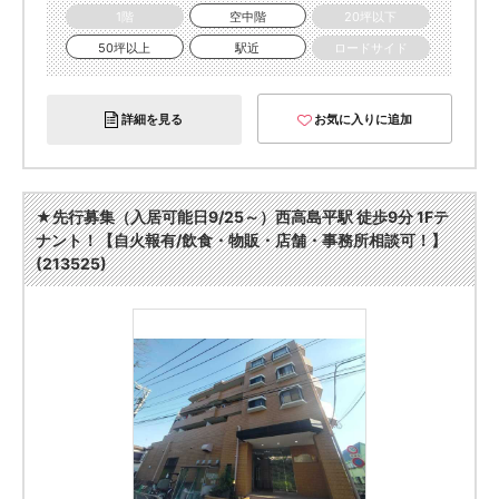
1階
空中階
20坪以下
50坪以上
駅近
ロードサイド
詳細を見る
お気に入りに追加
★先行募集（入居可能日9/25～）西高島平駅 徒歩9分 1Fテ
ナント！【自火報有/飲食・物販・店舗・事務所相談可！】
(213525)