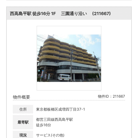
西高島平駅 徒歩16分 1F 三園通り沿い (211667)
物件ID：211667
物件概要
住所
東京都板橋区成増四丁目37-1
都営三田線西高島平駅
最寄駅
徒歩16分
現況
サービス(その他)