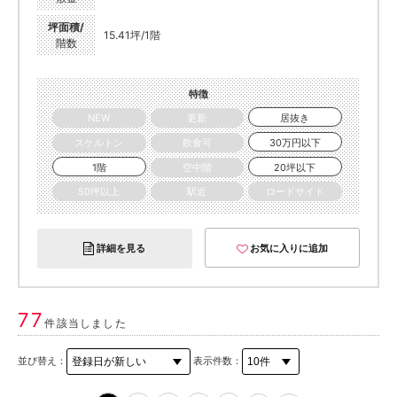
坪面積/
15.41坪/1階
階数
特徴
NEW
更新
居抜き
スケルトン
飲食可
30万円以下
1階
空中階
20坪以下
50坪以上
駅近
ロードサイド
詳細を見る
お気に入りに追加
77
件該当しました
並び替え：
表示件数：