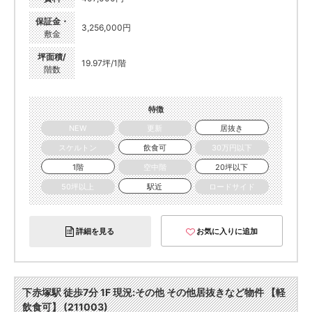
保証金・
3,256,000円
敷金
坪面積/
19.97坪/1階
階数
特徴
NEW
更新
居抜き
スケルトン
飲食可
30万円以下
1階
空中階
20坪以下
50坪以上
駅近
ロードサイド
詳細を見る
お気に入りに追加
下赤塚駅 徒歩7分 1F 現況:その他 その他居抜きなど物件 【軽
飲食可】 (211003)