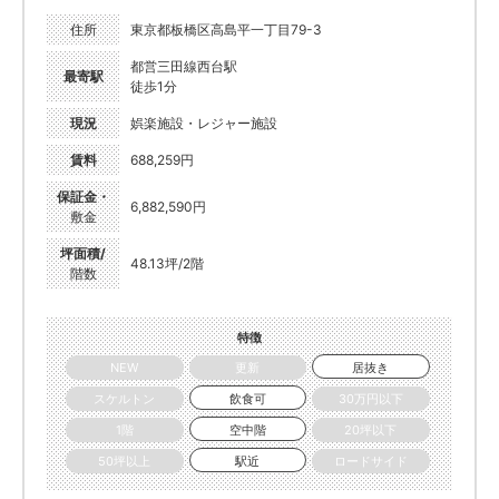
住所
東京都板橋区高島平一丁目79-3
都営三田線西台駅
最寄駅
徒歩1分
現況
娯楽施設・レジャー施設
賃料
688,259円
保証金・
6,882,590円
敷金
坪面積/
48.13坪/2階
階数
特徴
NEW
更新
居抜き
スケルトン
飲食可
30万円以下
1階
空中階
20坪以下
50坪以上
駅近
ロードサイド