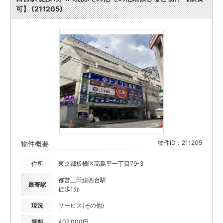
可】 (211205)
物件ID：211205
物件概要
住所
東京都板橋区高島平一丁目79-3
都営三田線西台駅
最寄駅
徒歩1分
現況
サービス(その他)
賃料
407,000円