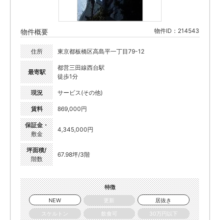
物件ID：214543
物件概要
住所
東京都板橋区高島平一丁目79-12
都営三田線西台駅
最寄駅
徒歩1分
現況
サービス(その他)
賃料
869,000円
保証金・
4,345,000円
敷金
坪面積/
67.98坪/3階
階数
特徴
NEW
更新
居抜き
スケルトン
飲食可
30万円以下