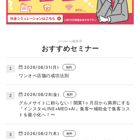
canaeru編集部
おすすめセミナー
2026/08/31(月)
無料
ワンオペ店舗の成功法則
2026/08/28(金)
無料
グルメサイトに頼らない！開業1ヶ月目から満席にする
『インスタ×LINE×MEO×AI』集客〜補助金で集客コス
トを最小化へ！〜
2026/08/27(木)
無料