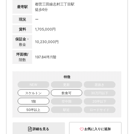
都営三田線志村三丁目駅
最寄駅
徒歩6分
現況
ー
賃料
1,705,000円
保証金・
10,230,000円
敷金
坪面積/
197.84坪/1階
階数
特徴
NEW
更新
居抜き
スケルトン
飲食可
30万円以下
1階
空中階
20坪以下
50坪以上
駅近
ロードサイド
詳細を見る
お気に入りに追加