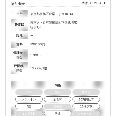
物件ID：213431
物件概要
住所
東京都板橋区成増二丁目10-14
東京メトロ有楽町線地下鉄成増駅
最寄駅
徒歩1分
現況
ー
賃料
298,100円
保証金・
1,788,600円
敷金
坪面積/
13.72坪/1階
階数
特徴
NEW
更新
居抜き
スケルトン
飲食可
30万円以下
1階
空中階
20坪以下
50坪以上
駅近
ロードサイド