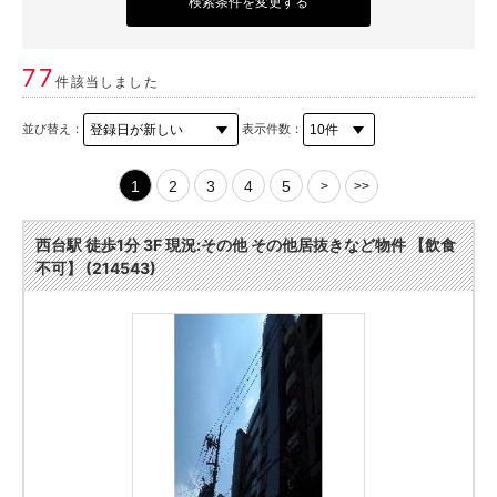
検索条件を変更する
77
件該当しました
並び替え：
表示件数：
1
2
3
4
5
>
>>
西台駅 徒歩1分 3F 現況:その他 その他居抜きなど物件 【飲食
不可】 (214543)