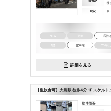
最寄駅
徒
現況
サ
NEW
更新
居抜
1階
空中階
20坪
詳細を見る
【重飲食可】大島駅 徒歩4分 1F スケルトン物
物件概要