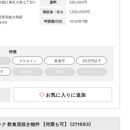
京都江東区大島七丁目1-
賃料
220,000円
保証金・
敷金
1,320,000円
営新宿線大島駅
坪面積/
階数
16.10坪/1階
歩4分
特徴
き
スケルトン
飲食可
30万円以下
以下
50坪以上
駅近
ロードサイド
お気に入りに追加
ク 飲食居抜き物件 【何業も可】 (211693)