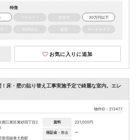
特徴
き
スケルトン
飲食可
30万円以下
以下
50坪以上
駅近
ロードサイド
お気に入りに追加
間！床・壁の貼り替え工事実施予定で綺麗な室内。エレ
物件ID：213477
京都江東区東砂四丁目2
賃料
231,000円
6
保証金・
敷金
ー
営新宿線東大島駅