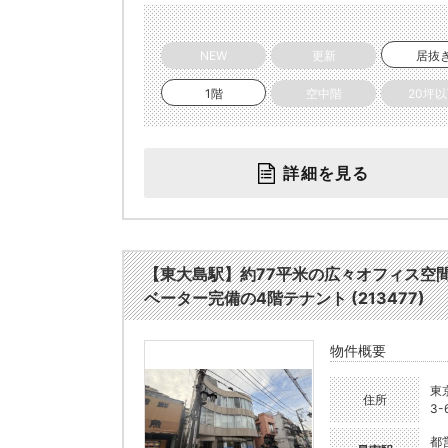
NEW
更新
居抜
1階
空中階
20坪
詳細を見る
【東大島駅】約77平米の広々オフィス空
ベーター完備の4階テナント (213477)
物件概要
東
住所
3-
都