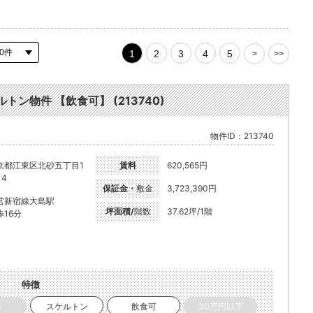
1
2
3
4
5
>
>>
トン物件 【飲食可】 (213740)
物件ID：213740
京都江東区北砂五丁目1
賃料
620,565円
14
保証金・
敷金
3,723,390円
営新宿線大島駅
坪面積/
階数
37.62坪/1階
歩16分
特徴
き
スケルトン
飲食可
30万円以下