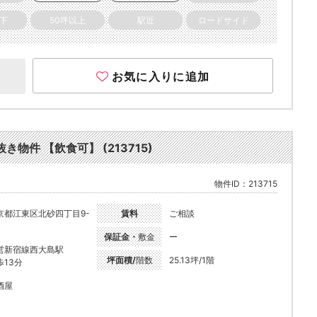
以下
50坪以上
駅近
ロードサイド
お気に入りに追加
き物件 【飲食可】 (213715)
物件ID：213715
京都江東区北砂四丁目9-
賃料
ご相談
保証金・
敷金
ー
営新宿線西大島駅
坪面積/
階数
25.13坪/1階
歩13分
酒屋