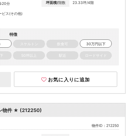
坪面積/
階数
23.33坪/4階
歩20分
ービス(その他)
特徴
き
スケルトン
飲食可
30万円以下
以下
50坪以上
駅近
ロードサイド
お気に入りに追加
件 ★ (212250)
物件ID：212250