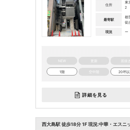
東
住所
2
都
最寄駅
徒
現況
ー
NEW
更新
居抜
1階
空中階
20坪
詳細を見る
西大島駅 徒歩18分 1F 現況:中華・エスニッ