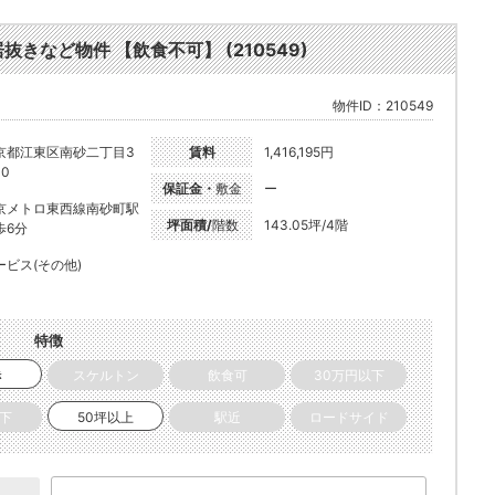
居抜きなど物件 【飲食不可】 (210549)
物件ID：210549
京都江東区南砂二丁目3
賃料
1,416,195円
10
保証金・
敷金
ー
京メトロ東西線南砂町駅
坪面積/
階数
143.05坪/4階
歩6分
ービス(その他)
特徴
き
スケルトン
飲食可
30万円以下
以下
50坪以上
駅近
ロードサイド