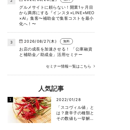
グルメサイトに頼らない！開業1ヶ月目
から満席にする『インスタ×LINE×MEO
×AI』集客〜補助金で集客コストを最小
化へ！〜
2026/08/27(木)
無料
お店の成長を加速させる！ 「公庫融資
と補助金／助成金」活用セミナー
セミナー情報一覧はこちら
人気記事
2022/01/28
「スコヴィル値」と
は？唐辛子の種類と
その数値も一挙解…