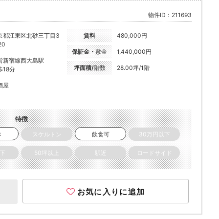
物件ID：211693
京都江東区北砂三丁目3
賃料
480,000円
20
保証金・
敷金
1,440,000円
営新宿線西大島駅
坪面積/
階数
28.00坪/1階
歩18分
酒屋
特徴
き
スケルトン
飲食可
30万円以下
以下
50坪以上
駅近
ロードサイド
お気に入りに追加