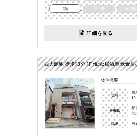
1階
空中階
20坪
詳細を見る
西大島駅 徒歩13分 1F 現況:居酒屋 飲食居抜
物件概要
東
住所
10
都
最寄駅
徒
現況
居