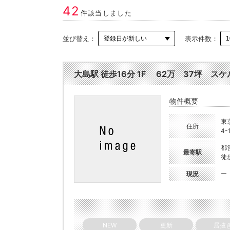
42
件該当しました
並び替え：
表示件数：
大島駅 徒歩16分 1F 62万 37坪 スケル
物件概要
東
住所
4-
都
最寄駅
徒
現況
ー
NEW
更新
居抜