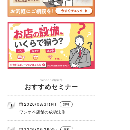
canaeru編集部
おすすめセミナー
2026/08/31(月)
無料
ワンオペ店舗の成功法則
2026/08/28(金)
無料