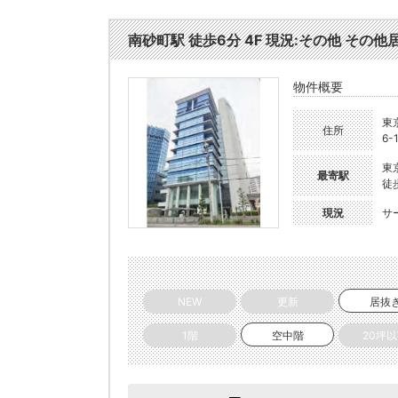
南砂町駅 徒歩6分 4F 現況:その他 その他
物件概要
東
住所
6-
東
最寄駅
徒
現況
サ
NEW
更新
居抜
1階
空中階
20坪