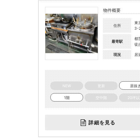
物件概要
東
住所
3-
都
最寄駅
徒
現況
居
NEW
更新
居抜
1階
空中階
20坪
詳細を見る