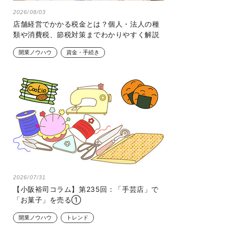
2026/08/03
店舗経営でかかる税金とは？個人・法人の種
類や消費税、節税対策までわかりやすく解説
開業ノウハウ
資金・手続き
2026/07/31
【小阪裕司コラム】第235回：「手芸店」で
「お菓子」を売る①
開業ノウハウ
トレンド