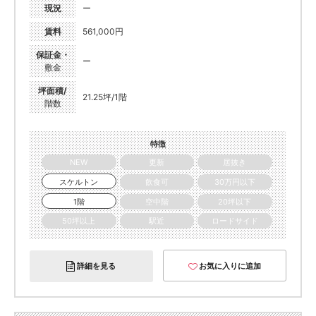
現況
ー
賃料
561,000円
保証金・
ー
敷金
坪面積/
21.25坪/1階
階数
特徴
NEW
更新
居抜き
スケルトン
飲食可
30万円以下
1階
空中階
20坪以下
50坪以上
駅近
ロードサイド
詳細を見る
お気に入りに追加