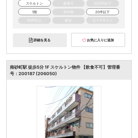
スケルトン
飲食可
30万円以下
1階
空中階
20坪以下
50坪以上
駅近
ロードサイド
詳細を見る
お気に入りに追加
南砂町駅 徒歩5分 1F スケルトン物件 【飲食不可】管理番
号：200187 (206050)