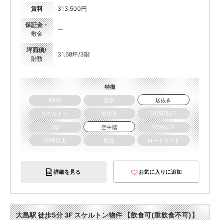
賃料
313,500円
保証金・
ー
敷金
坪面積/
31.68坪/3階
階数
特徴
NEW
更新
居抜き
スケルトン
飲食可
30万円以下
1階
空中階
20坪以下
50坪以上
駅近
ロードサイド
詳細を見る
お気に入りに追加
大島駅 徒歩5分 3F スケルトン物件 【飲食可(重飲食不可)】