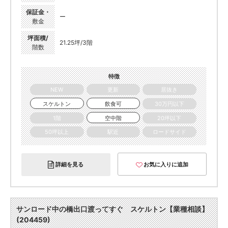
保証金・
ー
敷金
坪面積/
21.25坪/3階
階数
特徴
NEW
更新
居抜き
スケルトン
飲食可
30万円以下
1階
空中階
20坪以下
50坪以上
駅近
ロードサイド
詳細を見る
お気に入りに追加
サンロード中の橋出口渡ってすぐ スケルトン【業種相談】
(204459)