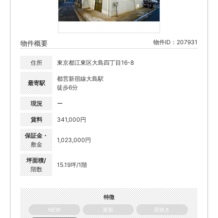
物件ID：207931
物件概要
住所
東京都江東区大島四丁目16-8
都営新宿線大島駅
最寄駅
徒歩6分
現況
ー
賃料
341,000円
保証金・
1,023,000円
敷金
坪面積/
15.19坪/1階
階数
特徴
NEW
更新
居抜き