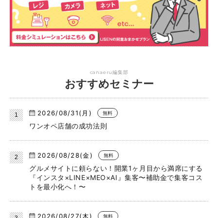
canaeru編集部
おすすめセミナー
2026/08/31(月)
無料
ワンオペ店舗の成功法則
2026/08/28(金)
無料
グルメサイトに頼らない！開業1ヶ月目から満席にする
『インスタ×LINE×MEO×AI』集客〜補助金で集客コス
トを最小化へ！〜
2026/08/27(木)
無料