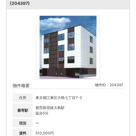
(204397)
物件ID：204397
物件概要
住所
東京都江東区大島七丁目7-3
都営新宿線大島駅
最寄駅
徒歩5分
現況
ー
賃料
510,000円