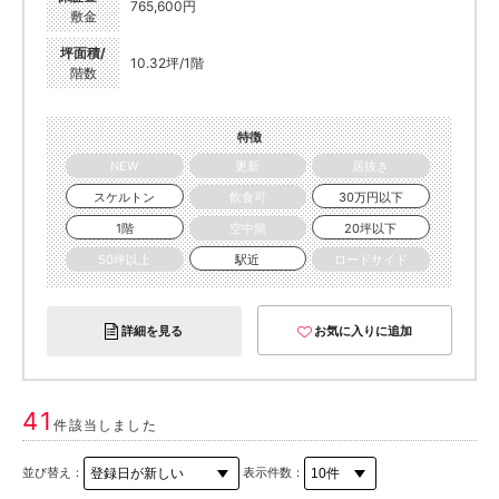
765,600円
敷金
坪面積/
10.32坪/1階
階数
特徴
NEW
更新
居抜き
スケルトン
飲食可
30万円以下
1階
空中階
20坪以下
50坪以上
駅近
ロードサイド
詳細を見る
お気に入りに追加
41
件該当しました
並び替え：
表示件数：