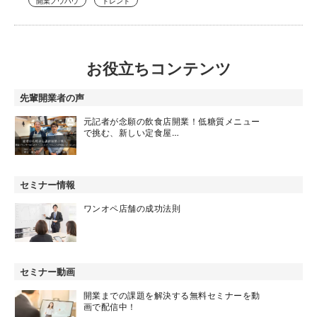
開業ノウハウ
トレンド
お役立ちコンテンツ
先輩開業者の声
元記者が念願の飲食店開業！低糖質メニュー
で挑む、新しい定食屋…
セミナー情報
ワンオペ店舗の成功法則
セミナー動画
開業までの課題を解決する無料セミナーを動
画で配信中！