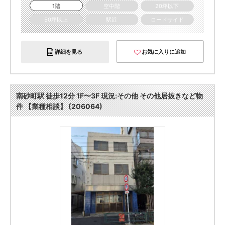
1階
空中階
20坪以下
50坪以上
駅近
ロードサイド
詳細を見る
お気に入りに追加
南砂町駅 徒歩12分 1F〜3F 現況:その他 その他居抜きなど物
件 【業種相談】 (206064)