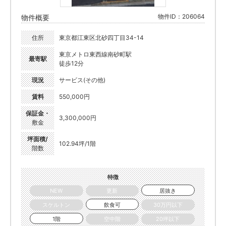
物件ID：206064
物件概要
住所
東京都江東区北砂四丁目34-14
東京メトロ東西線南砂町駅
最寄駅
徒歩12分
現況
サービス(その他)
賃料
550,000円
保証金・
3,300,000円
敷金
坪面積/
102.94坪/1階
階数
特徴
NEW
更新
居抜き
スケルトン
飲食可
30万円以下
1階
空中階
20坪以下