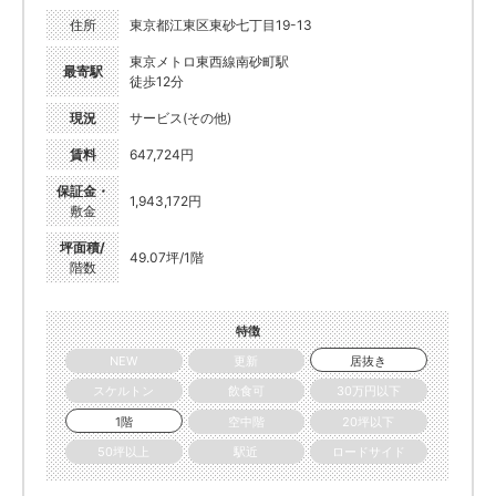
住所
東京都江東区東砂七丁目19-13
東京メトロ東西線南砂町駅
最寄駅
徒歩12分
現況
サービス(その他)
賃料
647,724円
保証金・
1,943,172円
敷金
坪面積/
49.07坪/1階
階数
特徴
NEW
更新
居抜き
スケルトン
飲食可
30万円以下
1階
空中階
20坪以下
50坪以上
駅近
ロードサイド