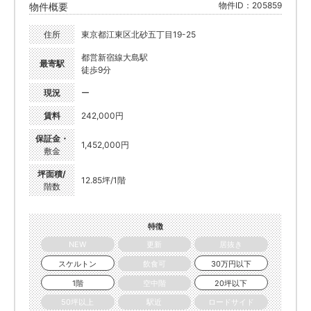
物件ID：205859
物件概要
住所
東京都江東区北砂五丁目19-25
都営新宿線大島駅
最寄駅
徒歩9分
現況
ー
賃料
242,000円
保証金・
1,452,000円
敷金
坪面積/
12.85坪/1階
階数
特徴
NEW
更新
居抜き
スケルトン
飲食可
30万円以下
1階
空中階
20坪以下
50坪以上
駅近
ロードサイド