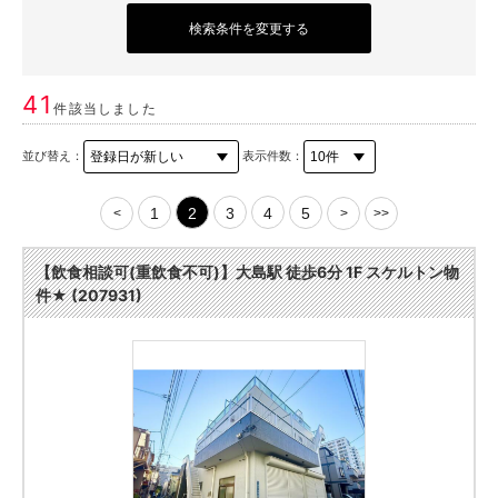
検索条件を変更する
41
件該当しました
並び替え：
表示件数：
1
2
3
4
5
<
>
>>
【飲食相談可(重飲食不可)】大島駅 徒歩6分 1F スケルトン物
件★ (207931)