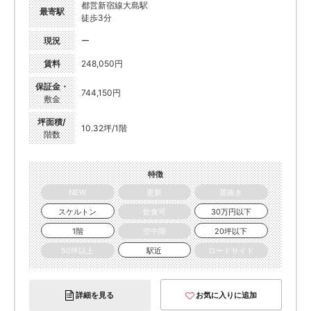
都営新宿線大島駅
最寄駅
徒歩3分
現況
ー
賃料
248,050円
保証金・
744,150円
敷金
坪面積/
10.32坪/1階
階数
特徴
NEW
更新
居抜き
スケルトン
飲食可
30万円以下
1階
空中階
20坪以下
50坪以上
駅近
ロードサイド
詳細を見る
お気に入りに追加