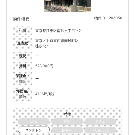
物件ID：206050
物件概要
住所
東京都江東区南砂六丁目1-2
東京メトロ東西線南砂町駅
最寄駅
徒歩5分
現況
ー
賃料
528,000円
保証金・
ー
敷金
坪面積/
41.16坪/1階
階数
特徴
NEW
更新
居抜き
スケルトン
飲食可
30万円以下