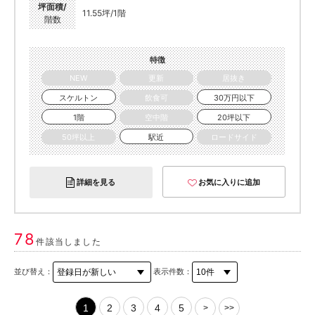
坪面積/
11.55坪/1階
階数
特徴
NEW
更新
居抜き
スケルトン
飲食可
30万円以下
1階
空中階
20坪以下
50坪以上
駅近
ロードサイド
詳細を見る
お気に入りに追加
78
件該当しました
並び替え：
表示件数：
1
2
3
4
5
>
>>