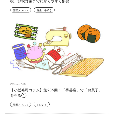
税、節税対策までわかりやすく解説
開業ノウハウ
資金・手続き
2026/07/31
【小阪裕司コラム】第235回：「手芸店」で「お菓子」
を売る①
開業ノウハウ
トレンド