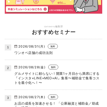
canaeru編集部
おすすめセミナー
2026/08/31(月)
無料
ワンオペ店舗の成功法則
2026/08/28(金)
無料
グルメサイトに頼らない！開業1ヶ月目から満席にする
『インスタ×LINE×MEO×AI』集客〜補助金で集客コス
トを最小化へ！〜
2026/08/27(木)
無料
お店の成長を加速させる！ 「公庫融資と補助金／助成