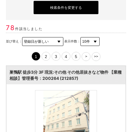
検索条件を変更する
78
件該当しました
並び替え：
表示件数：
1
2
3
4
5
>
>>
巣鴨駅 徒歩3分 3F 現況:その他 その他居抜きなど物件 【業種
相談】管理番号：200264 (212857)