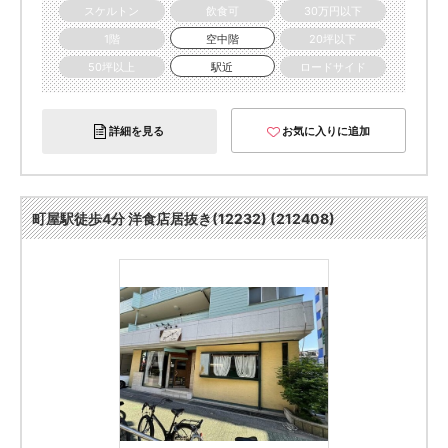
スケルトン
飲食可
30万円以下
1階
空中階
20坪以下
50坪以上
駅近
ロードサイド
詳細を見る
お気に入りに追加
町屋駅徒歩4分 洋食店居抜き(12232) (212408)