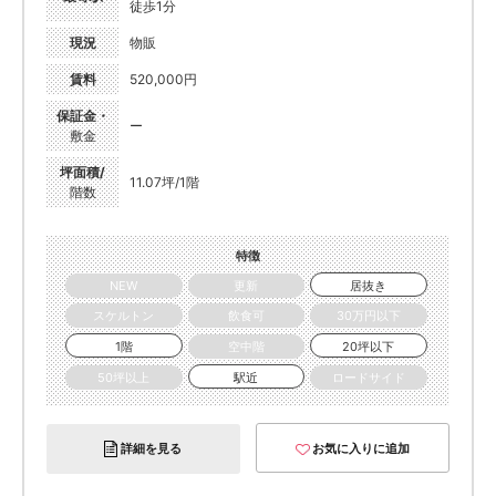
徒歩1分
現況
物販
賃料
520,000円
保証金・
ー
敷金
坪面積/
11.07坪/1階
階数
特徴
NEW
更新
居抜き
スケルトン
飲食可
30万円以下
1階
空中階
20坪以下
50坪以上
駅近
ロードサイド
詳細を見る
お気に入りに追加