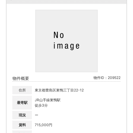
物件ID：209522
物件概要
住所
東京都豊島区巣鴨三丁目22-12
JR山手線巣鴨駅
最寄駅
徒歩3分
現況
ー
賃料
715,000円