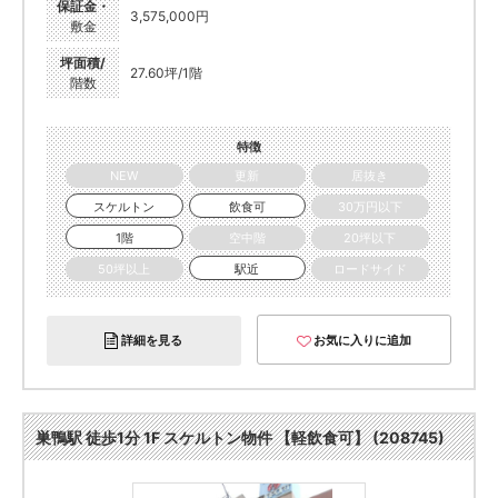
保証金・
3,575,000円
敷金
坪面積/
27.60坪/1階
階数
特徴
NEW
更新
居抜き
スケルトン
飲食可
30万円以下
1階
空中階
20坪以下
50坪以上
駅近
ロードサイド
詳細を見る
お気に入りに追加
巣鴨駅 徒歩1分 1F スケルトン物件 【軽飲食可】 (208745)