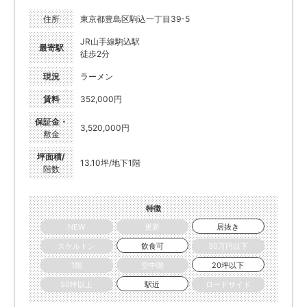
住所
東京都豊島区駒込一丁目39-5
JR山手線駒込駅
最寄駅
徒歩2分
現況
ラーメン
賃料
352,000円
保証金・
3,520,000円
敷金
坪面積/
13.10坪/地下1階
階数
特徴
NEW
更新
居抜き
スケルトン
飲食可
30万円以下
1階
空中階
20坪以下
50坪以上
駅近
ロードサイド