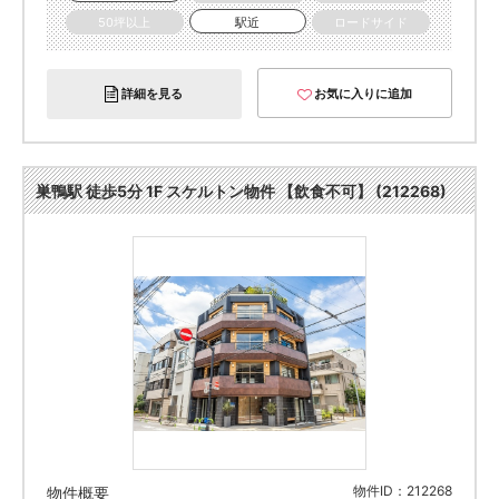
50坪以上
駅近
ロードサイド
詳細を見る
お気に入りに追加
巣鴨駅 徒歩5分 1F スケルトン物件 【飲食不可】 (212268)
物件ID：212268
物件概要