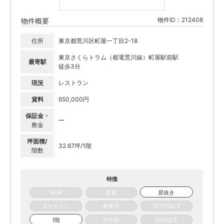
物件ID：212408
物件概要
住所
東京都荒川区町屋一丁目2-18
東京さくらトラム（都電荒川線）町屋駅前駅
最寄駅
徒歩3分
現況
レストラン
賃料
650,000円
保証金・
ー
敷金
坪面積/
32.67坪/1階
階数
特徴
NEW
更新
居抜き
スケルトン
飲食可
30万円以下
1階
空中階
20坪以下