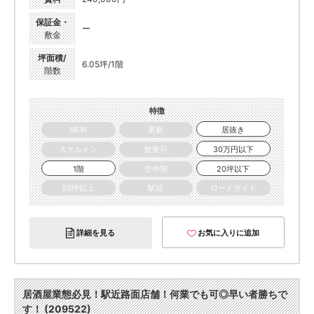
保証金・
ー
敷金
坪面積/
6.05坪/1階
階数
特徴
NEW
更新
居抜き
スケルトン
飲食可
30万円以下
1階
空中階
20坪以下
50坪以上
駅近
ロードサイド
詳細を見る
お気に入りに追加
居酒屋業態必見！駅近路面店舗！何業でも可◎早い者勝ちで
す！ (209522)