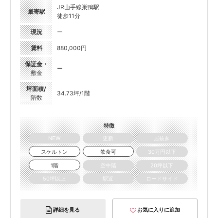
JR山手線巣鴨駅
最寄駅
徒歩11分
現況
ー
賃料
880,000円
保証金・
ー
敷金
坪面積/
34.73坪/1階
階数
特徴
NEW
更新
居抜き
スケルトン
飲食可
30万円以下
1階
空中階
20坪以下
50坪以上
駅近
ロードサイド
詳細を見る
お気に入りに追加