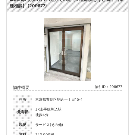
種相談】 (209677)
物件ID：209677
物件概要
住所
東京都豊島区駒込一丁目15-1
JR山手線駒込駅
最寄駅
徒歩4分
現況
サービス(その他)
賃料
240,000円