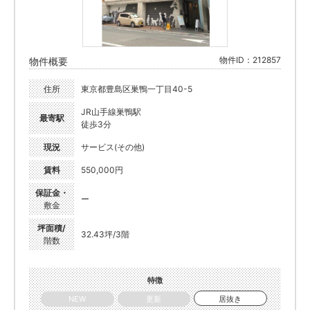
物件ID：212857
物件概要
住所
東京都豊島区巣鴨一丁目40-5
JR山手線巣鴨駅
最寄駅
徒歩3分
現況
サービス(その他)
賃料
550,000円
保証金・
ー
敷金
坪面積/
32.43坪/3階
階数
特徴
NEW
更新
居抜き