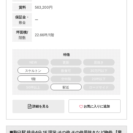
賃料
563,200円
保証金・
ー
敷金
坪面積/
22.66坪/1階
階数
特徴
NEW
更新
居抜き
スケルトン
飲食可
30万円以下
1階
空中階
20坪以下
50坪以上
駅近
ロードサイド
詳細を見る
お気に入りに追加
■駒込駅 徒歩4分 1F 現況:その他 その他居抜きなど物件 【業