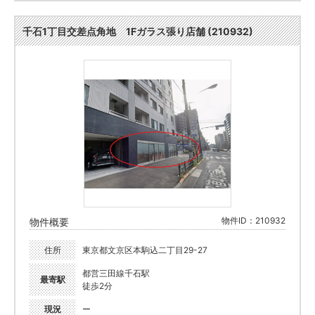
千石1丁目交差点角地 1Fガラス張り店舗 (210932)
物件ID：210932
物件概要
住所
東京都文京区本駒込二丁目29-27
都営三田線千石駅
最寄駅
徒歩2分
現況
ー