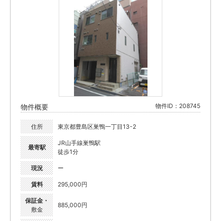
物件ID：208745
物件概要
住所
東京都豊島区巣鴨一丁目13-2
JR山手線巣鴨駅
最寄駅
徒歩1分
現況
ー
賃料
295,000円
保証金・
885,000円
敷金