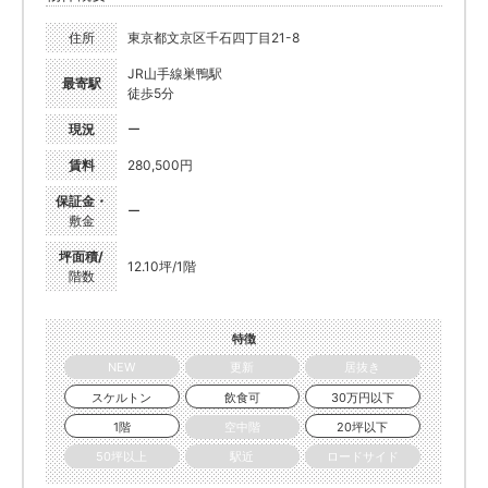
住所
東京都文京区千石四丁目21-8
JR山手線巣鴨駅
最寄駅
徒歩5分
現況
ー
賃料
280,500円
保証金・
ー
敷金
坪面積/
12.10坪/1階
階数
特徴
NEW
更新
居抜き
スケルトン
飲食可
30万円以下
1階
空中階
20坪以下
50坪以上
駅近
ロードサイド