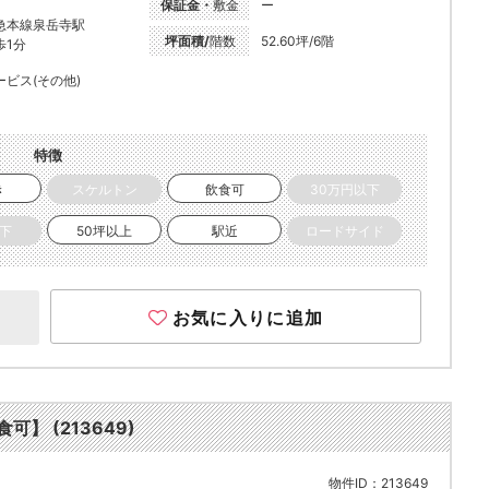
保証金・
敷金
ー
急本線泉岳寺駅
坪面積/
階数
52.60坪/6階
歩1分
ービス(その他)
特徴
き
スケルトン
飲食可
30万円以下
以下
50坪以上
駅近
ロードサイド
お気に入りに追加
可】 (213649)
物件ID：213649