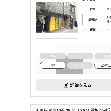
住所
東
都
最寄駅
徒
現況
ー
NEW
更新
居抜
1階
空中階
20坪
詳細を見る
田町駅 徒歩10分 1F 間口5.8M 看板2か所