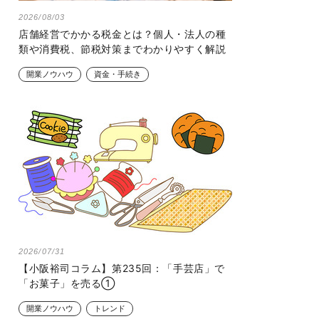
2026/08/03
店舗経営でかかる税金とは？個人・法人の種
類や消費税、節税対策までわかりやすく解説
開業ノウハウ
資金・手続き
2026/07/31
【小阪裕司コラム】第235回：「手芸店」で
「お菓子」を売る①
開業ノウハウ
トレンド