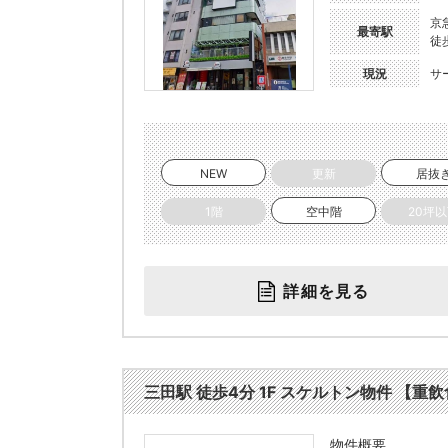
京
最寄駅
徒
現況
サ
NEW
更新
居抜
1階
空中階
20坪
詳細を見る
三田駅 徒歩4分 1F スケルトン物件 【重飲食
物件概要