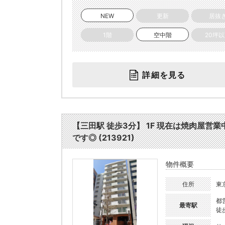
NEW
更新
居抜
1階
空中階
20坪
詳細を見る
【三田駅 徒歩3分】 1F 現在は焼肉屋営
です◎ (213921)
物件概要
住所
東
都
最寄駅
徒