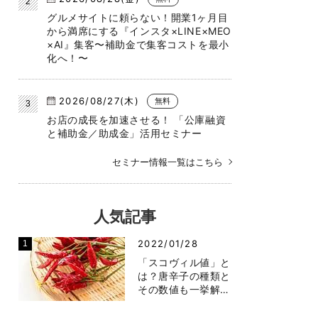
グルメサイトに頼らない！開業1ヶ月目
から満席にする『インスタ×LINE×MEO
×AI』集客〜補助金で集客コストを最小
化へ！〜
2026/08/27(木)
無料
お店の成長を加速させる！ 「公庫融資
と補助金／助成金」活用セミナー
セミナー情報一覧はこちら
人気記事
2022/01/28
「スコヴィル値」と
は？唐辛子の種類と
その数値も一挙解…