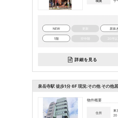
現況
サ
NEW
更新
居抜
1階
空中階
20坪
詳細を見る
泉岳寺駅 徒歩1分 6F 現況:その他 その他居
物件概要
東
住所
20