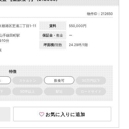
物件ID：212650
京都港区芝浦二丁目1-11
賃料
550,000円
R山手線田町駅
保証金・
敷金
ー
歩10分
坪面積/
階数
24.29坪/1階
販
特徴
き
スケルトン
飲食可
30万円以下
以下
50坪以上
駅近
ロードサイド
お気に入りに追加