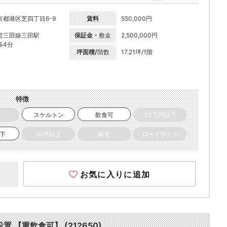
京都港区芝四丁目6-9
賃料
550,000円
営三田線三田駅
保証金・
敷金
2,500,000円
歩4分
坪面積/
階数
17.21坪/1階
特徴
き
スケルトン
飲食可
30万円以下
以下
50坪以上
駅近
ロードサイド
お気に入りに追加
設置 【重飲食可】 (212650)