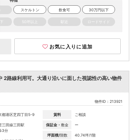
特徴
き
スケルトン
飲食可
30万円以下
以下
50坪以上
駅近
ロードサイド
お気に入りに追加
業中 2路線利用可。大通り沿いに面した視認性の高い物件
物件ID：213921
京都港区芝四丁目5-9
賃料
ご相談
営三田線三田駅
保証金・
敷金
ー
歩3分
坪面積/
階数
40.74坪/1階