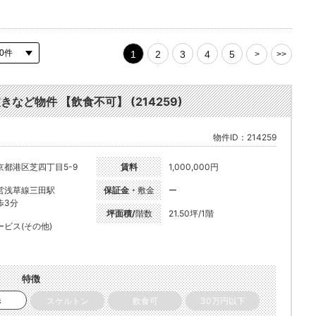
1
2
3
4
5
>
>>
きなど物件 【飲食不可】 (214259)
物件ID：214259
京都港区芝四丁目5-9
賃料
1,000,000円
営浅草線三田駅
保証金・
敷金
ー
歩3分
坪面積/
階数
21.50坪/1階
ービス(その他)
特徴
き
スケルトン
飲食可
30万円以下