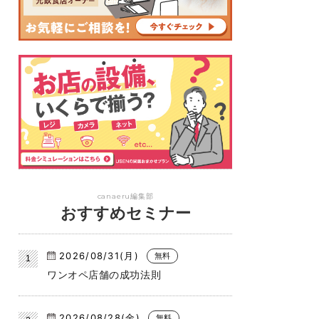
canaeru編集部
おすすめセミナー
2026/08/31(月)
無料
ワンオペ店舗の成功法則
2026/08/28(金)
無料