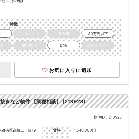
ービス(その他)
特徴
き
スケルトン
飲食可
30万円以下
以下
50坪以上
駅近
ロードサイド
お気に入りに追加
抜きなど物件 【業種相談】 (213928)
物件ID：213928
京都港区高輪二丁目19-
賃料
1,540,000円