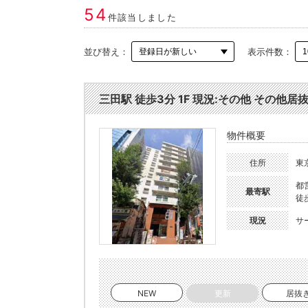
54
件該当しました
並び替え：
表示件数：
三田駅 徒歩3分 1F 現況:その他 その他居抜
物件概要
住所
東
都
最寄駅
徒
現況
サ
NEW
更新
居抜