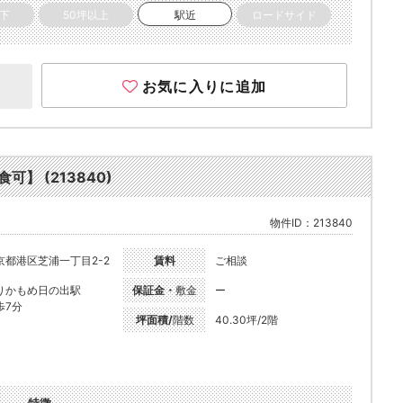
以下
50坪以上
駅近
ロードサイド
お気に入りに追加
可】 (213840)
物件ID：213840
京都港区芝浦一丁目2-2
賃料
ご相談
りかもめ日の出駅
保証金・
敷金
ー
歩7分
坪面積/
階数
40.30坪/2階