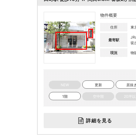
物件概要
住所
東
J
最寄駅
徒
現況
物
NEW
更新
居抜
1階
空中階
20坪
詳細を見る