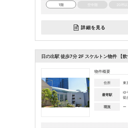
1階
空中階
20坪
詳細を見る
日の出駅 徒歩7分 2F スケルトン物件 【飲食
物件概要
住所
東
ゆ
最寄駅
徒
現況
ー