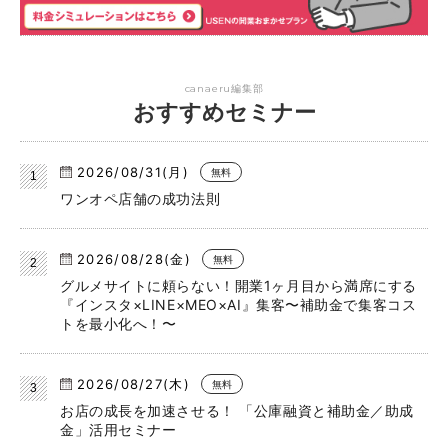
canaeru編集部
おすすめセミナー
2026/08/31(月)
無料
ワンオペ店舗の成功法則
2026/08/28(金)
無料
グルメサイトに頼らない！開業1ヶ月目から満席にする
『インスタ×LINE×MEO×AI』集客〜補助金で集客コス
トを最小化へ！〜
2026/08/27(木)
無料
お店の成長を加速させる！ 「公庫融資と補助金／助成
金」活用セミナー