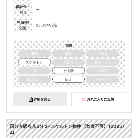
保証金・
ー
敷金
坪面積/
23.33坪/2階
階数
特徴
NEW
更新
居抜き
スケルトン
飲食可
30万円以下
1階
空中階
20坪以下
50坪以上
駅近
ロードサイド
詳細を見る
お気に入りに追加
国分寺駅 徒歩3分 3F スケルトン物件 【飲食不可】 (20957
4)