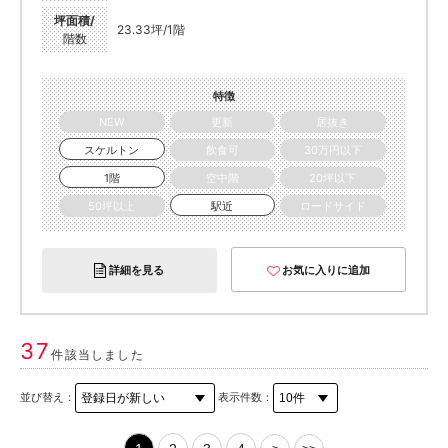
坪面積/
23.33坪/1階
階数
特徴
NEW
更新
居抜き
スケルトン
飲食可
30万円以下
1階
空中階
20坪以下
50坪以上
駅近
ロードサイド
詳細を見る
お気に入りに追加
37
件該当しました
並び替え：
表示件数：