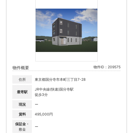
物件ID：209575
物件概要
住所
東京都国分寺市本町三丁目7-28
JR中央線(快速)国分寺駅
最寄駅
徒歩3分
現況
ー
賃料
495,000円
保証金・
ー
敷金