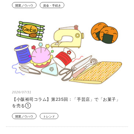
開業ノウハウ
資金・手続き
2026/07/31
【小阪裕司コラム】第235回：「手芸店」で「お菓子」
を売る①
開業ノウハウ
トレンド