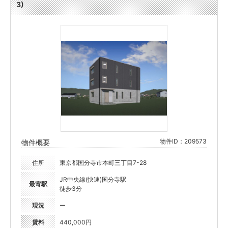
3)
物件ID：209573
物件概要
住所
東京都国分寺市本町三丁目7-28
JR中央線(快速)国分寺駅
最寄駅
徒歩3分
現況
ー
賃料
440,000円