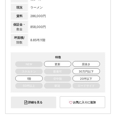
現況
ラーメン
賃料
286,000円
保証金・
858,000円
敷金
坪面積/
8.85坪/1階
階数
特徴
NEW
更新
居抜き
スケルトン
飲食可
30万円以下
1階
空中階
20坪以下
50坪以上
駅近
ロードサイド
詳細を見る
お気に入りに追加