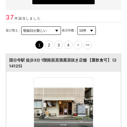
37
件該当しました
並び替え：
表示件数：
1
2
3
4
>
>>
国分寺駅 徒歩3分 1階路面居酒屋居抜き店舗 【重飲食可】 (2
14125)