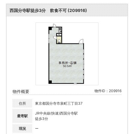
西国分寺駅徒歩3分 飲食不可 (209916)
物件ID：209916
物件概要
住所
東京都国分寺市泉町三丁目37
JR中央線(快速)西国分寺駅
最寄駅
徒歩3分
現況
ー