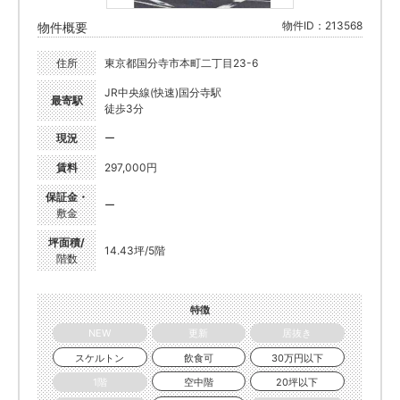
物件ID：213568
物件概要
住所
東京都国分寺市本町二丁目23-6
JR中央線(快速)国分寺駅
最寄駅
徒歩3分
現況
ー
賃料
297,000円
保証金・
ー
敷金
坪面積/
14.43坪/5階
階数
特徴
NEW
更新
居抜き
スケルトン
飲食可
30万円以下
1階
空中階
20坪以下