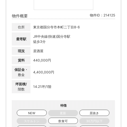
物件ID：214125
物件概要
住所
東京都国分寺市本町二丁目8-6
JR中央線(快速)国分寺駅
最寄駅
徒歩3分
現況
居酒屋
賃料
440,000円
保証金・
4,400,000円
敷金
坪面積/
14.21坪/1階
階数
特徴
NEW
更新
居抜き
スケルトン
飲食可
30万円以下