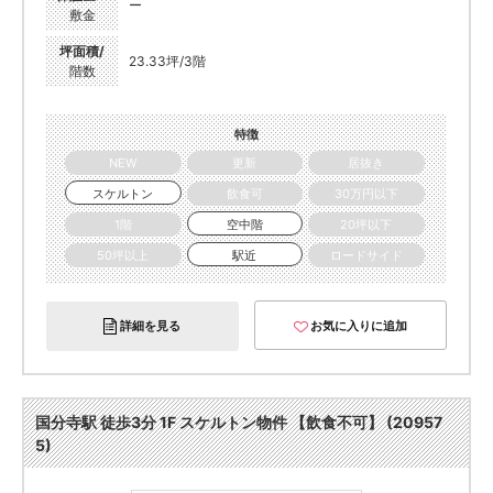
ー
敷金
坪面積/
23.33坪/3階
階数
特徴
NEW
更新
居抜き
スケルトン
飲食可
30万円以下
1階
空中階
20坪以下
50坪以上
駅近
ロードサイド
詳細を見る
お気に入りに追加
国分寺駅 徒歩3分 1F スケルトン物件 【飲食不可】 (20957
5)