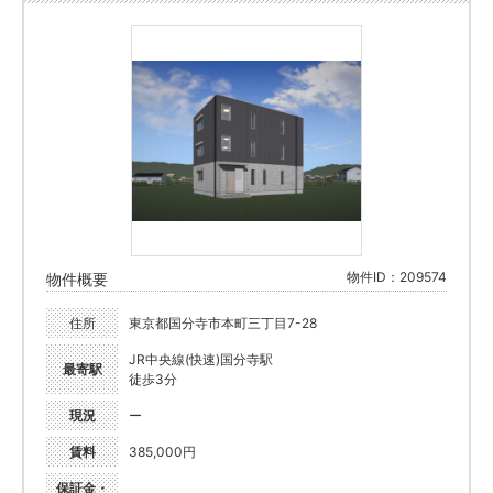
物件ID：209574
物件概要
住所
東京都国分寺市本町三丁目7-28
JR中央線(快速)国分寺駅
最寄駅
徒歩3分
現況
ー
賃料
385,000円
保証金・