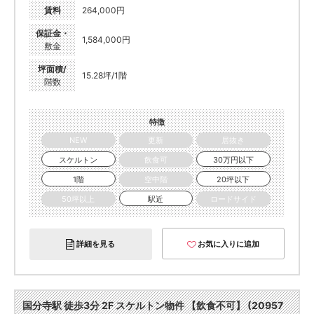
賃料
264,000円
保証金・
1,584,000円
敷金
坪面積/
15.28坪/1階
階数
特徴
NEW
更新
居抜き
スケルトン
飲食可
30万円以下
1階
空中階
20坪以下
50坪以上
駅近
ロードサイド
詳細を見る
お気に入りに追加
国分寺駅 徒歩3分 2F スケルトン物件 【飲食不可】 (20957