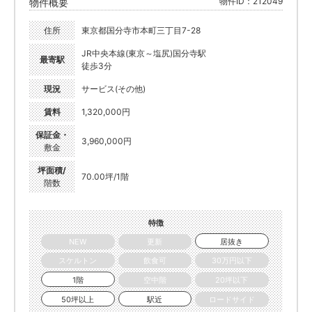
物件ID：212049
物件概要
住所
東京都国分寺市本町三丁目7-28
JR中央本線(東京～塩尻)国分寺駅
最寄駅
徒歩3分
現況
サービス(その他)
賃料
1,320,000円
保証金・
3,960,000円
敷金
坪面積/
70.00坪/1階
階数
特徴
NEW
更新
居抜き
スケルトン
飲食可
30万円以下
1階
空中階
20坪以下
50坪以上
駅近
ロードサイド