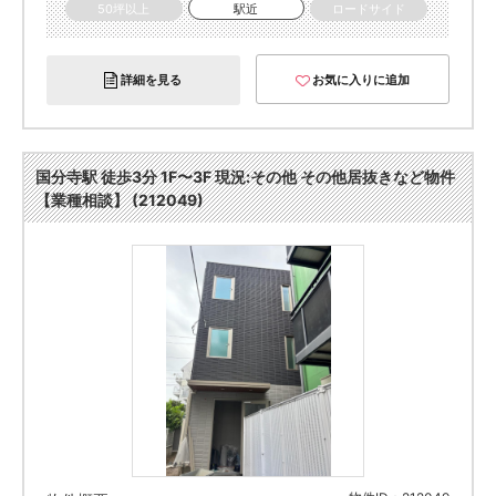
50坪以上
駅近
ロードサイド
詳細を見る
お気に入りに追加
国分寺駅 徒歩3分 1F〜3F 現況:その他 その他居抜きなど物件
【業種相談】 (212049)