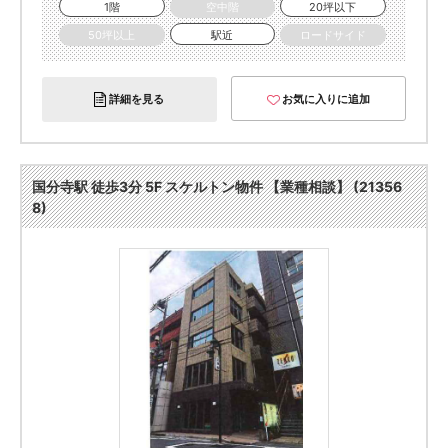
1階
空中階
20坪以下
50坪以上
駅近
ロードサイド
詳細を見る
お気に入りに追加
国分寺駅 徒歩3分 5F スケルトン物件 【業種相談】 (21356
8)