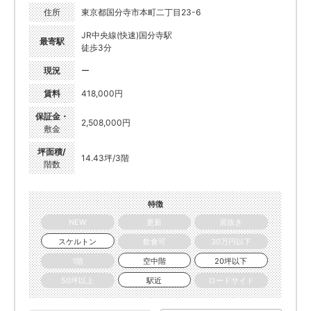
住所
東京都国分寺市本町二丁目23-6
JR中央線(快速)国分寺駅
最寄駅
徒歩3分
現況
ー
賃料
418,000円
保証金・
2,508,000円
敷金
坪面積/
14.43坪/3階
階数
特徴
NEW
更新
居抜き
スケルトン
飲食可
30万円以下
1階
空中階
20坪以下
50坪以上
駅近
ロードサイド