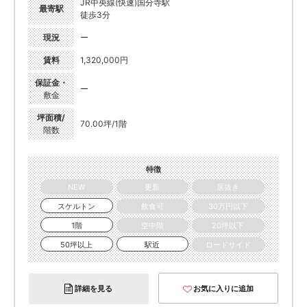
JR中央線(快速)国分寺駅
最寄駅
徒歩3分
現況
ー
賃料
1,320,000円
保証金・
ー
敷金
坪面積/
70.00坪/1階
階数
特徴
NEW
更新
居抜き
スケルトン
飲食可
30万円以下
1階
空中階
20坪以下
50坪以上
駅近
ロードサイド
詳細を見る
お気に入りに追加