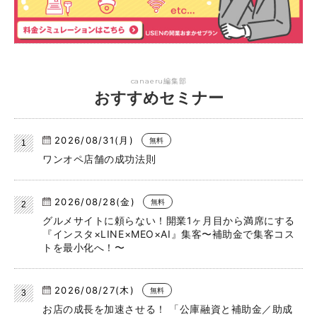
canaeru編集部
おすすめセミナー
2026/08/31(月)
無料
ワンオペ店舗の成功法則
2026/08/28(金)
無料
グルメサイトに頼らない！開業1ヶ月目から満席にする
『インスタ×LINE×MEO×AI』集客〜補助金で集客コス
トを最小化へ！〜
2026/08/27(木)
無料
お店の成長を加速させる！ 「公庫融資と補助金／助成