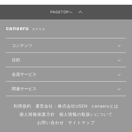
PAGETOPへ
canaeru
カナエル
コンテンツ
目的
無料開業相談
セミナーで学ぶ
会員サービス
店舗運営
物件を探す
セミナー情報
資金・手続き
関連サービス
会員登録
先輩開業者の声
セミナー動画
首都圏
物件
メルマガ設定
記事から学ぶ
セミナー協力一覧
大阪
飲食店サクセスガイド（外部サイト）
内装・設備
利用規約
運営会社：株式会社USEN
canaeruとは
ログイン
飲食店の始め方
北海道
開業・経営に関する記事
個人情報保護方針
個人情報の取扱いについて
食材・仕入れ
業態別の開業方法
東海
編集ポリシー
お問い合わせ
サイトマップ
集客・宣伝
その他