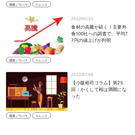
開業ノウハウ
トレンド
2022/05/23
食材の高騰が続く！主要外
食100社への調査で、平均7
7円の値上げが判明
開業ノウハウ
トレンド
2022/07/08
【小阪裕司コラム】第25
回：かくして桜は満開にな
った
開業ノウハウ
トレンド