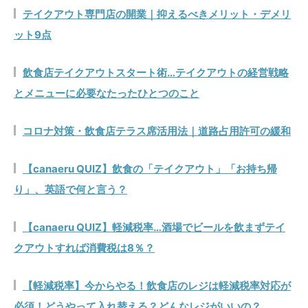
テイクアウト専門店の開業｜抑えるべきメリット・デメリ
ット9点
飲食店テイクアウトスタート術…テイクアウトの経営戦略
とメニューに必要なたったひとつのこと
コロナ対策・飲食店テラス席活用法｜道路占用許可の緩和
【canaeru QUIZ】飲食の「テイクアウト」「お持ち帰
り」、英語で何と言う？
【canaeru QUIZ】軽減税率…酒場でビールを飲まずテイ
クアウトすれば消費税は8％？
【軽減税率】今からやる！飲食店のレジは軽減税率対応が
必須！どうやって入れ替える？どんなレジがいいの？