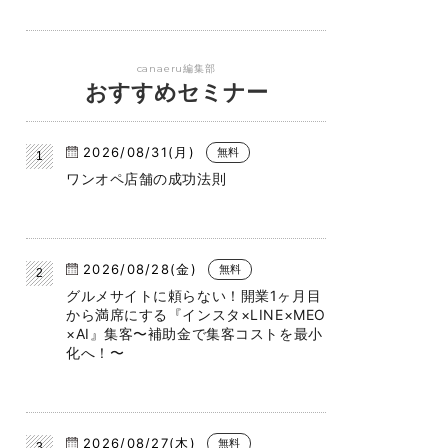
canaeru編集部
おすすめセミナー
2026/08/31(月)
無料
ワンオペ店舗の成功法則
2026/08/28(金)
無料
グルメサイトに頼らない！開業1ヶ月目
から満席にする『インスタ×LINE×MEO
×AI』集客〜補助金で集客コストを最小
化へ！〜
2026/08/27(木)
無料