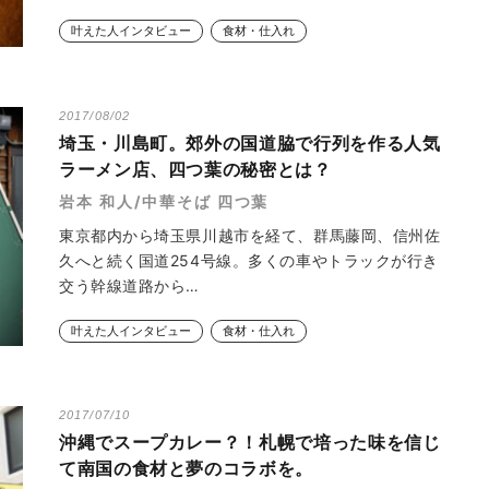
叶えた人インタビュー
食材・仕入れ
2017/08/02
埼玉・川島町。郊外の国道脇で行列を作る人気
ラーメン店、四つ葉の秘密とは？
岩本 和人/中華そば 四つ葉
東京都内から埼玉県川越市を経て、群馬藤岡、信州佐
久へと続く国道254号線。多くの車やトラックが行き
交う幹線道路から…
叶えた人インタビュー
食材・仕入れ
2017/07/10
沖縄でスープカレー？！札幌で培った味を信じ
て南国の食材と夢のコラボを。