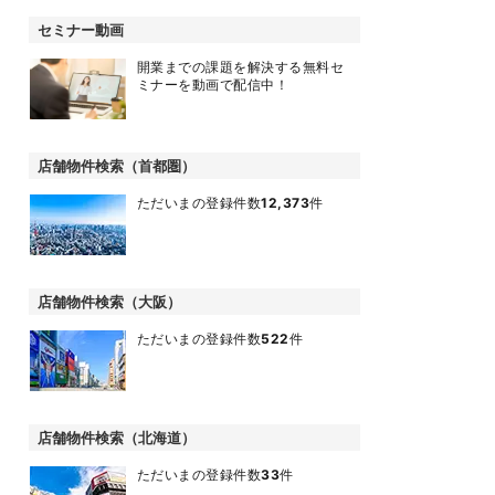
セミナー動画
開業までの課題を解決する無料セ
ミナーを動画で配信中！
店舗物件検索（首都圏）
ただいまの登録件数
12,373
件
店舗物件検索（大阪）
ただいまの登録件数
522
件
店舗物件検索（北海道）
ただいまの登録件数
33
件