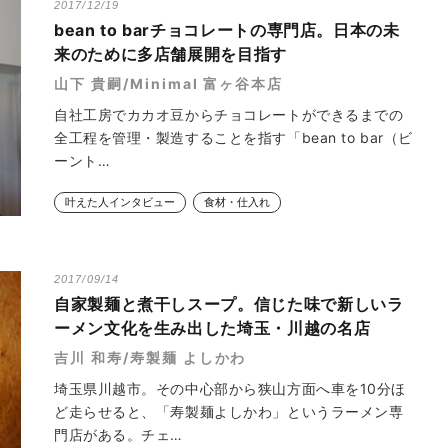
2017/12/19
bean to barチョコレートの専門店。日本の未
来のために多店舗展開を目指す
山下 貴嗣/Minimal 富ヶ谷本店
自社工房でカカオ豆からチョコレートができるまでの
全工程を管理・製造することを指す「bean to bar（ビ
ーント…
叶えた人インタビュー
食材・仕入れ
2017/09/14
自家製麺と煮干しスープ。信じた味で新しいラ
ーメン文化を生み出した埼玉・川越の名店
吉川 和寿/寿製麺 よしかわ
埼玉県川越市。その中心部から狭山方面へ車を10分ほ
ど走らせると、「寿製麺よしかわ」というラーメン専
門店がある。チェ…