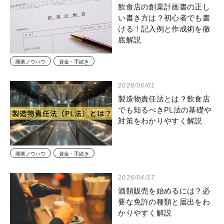
飲食店の創業計画書の正し
い書き方は？初心者でも書
ける！記入例と作成術を徹
底解説
開業ノウハウ
資金・手続き
2026/06/01
製造物責任法とは？飲食店
でも知るべきPL法の基礎や
対策をわかりやすく解説
開業ノウハウ
資金・手続き
2026/04/17
酒類販売を始めるには？必
要な免許の種類と届出をわ
かりやすく解説