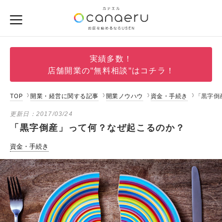
実績多数！
店舗開業の"無料相談"はコチラ！
TOP
開業・経営に関する記事
開業ノウハウ
資金・手続き
「黒字倒
更新日：
2017/03/24
「黒字倒産」って何？なぜ起こるのか？
資金・手続き