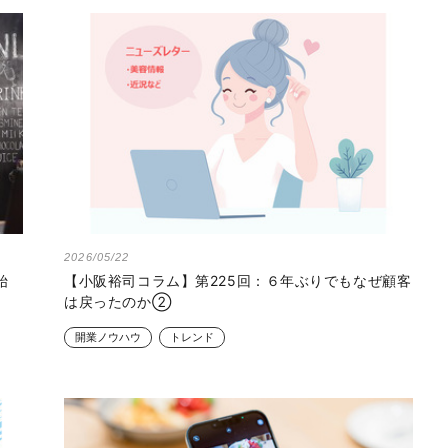
2026/05/22
始
【小阪裕司コラム】第225回：６年ぶりでもなぜ顧客
は戻ったのか②
開業ノウハウ
トレンド