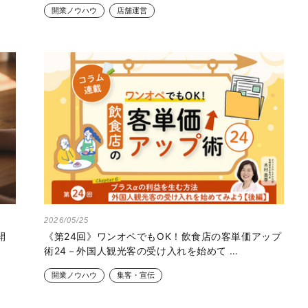
開業ノウハウ
店舗運営
2026/05/25
開
《第24回》ワンオペでもOK！飲食店の客単価アップ
術24－外国人観光客の受け入れを始めて …
開業ノウハウ
集客・宣伝