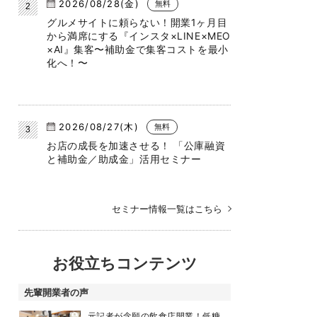
2026/08/28(金)
無料
グルメサイトに頼らない！開業1ヶ月目
から満席にする『インスタ×LINE×MEO
×AI』集客〜補助金で集客コストを最小
化へ！〜
2026/08/27(木)
無料
お店の成長を加速させる！ 「公庫融資
と補助金／助成金」活用セミナー
セミナー情報一覧はこちら
お役立ちコンテンツ
先輩開業者の声
元記者が念願の飲食店開業！低糖