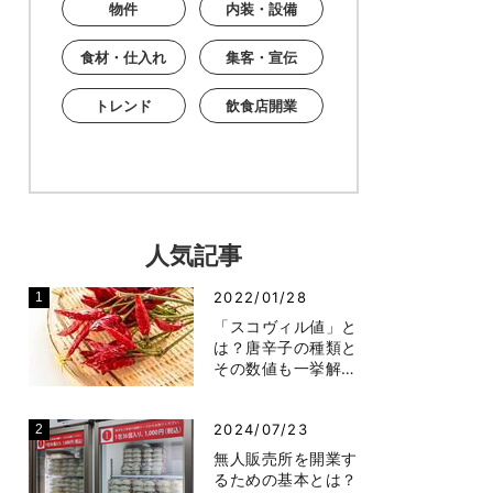
物件
内装・設備
食材・仕入れ
集客・宣伝
トレンド
飲食店開業
人気記事
2022/01/28
「スコヴィル値」と
は？唐辛子の種類と
その数値も一挙解…
2024/07/23
無人販売所を開業す
るための基本とは？