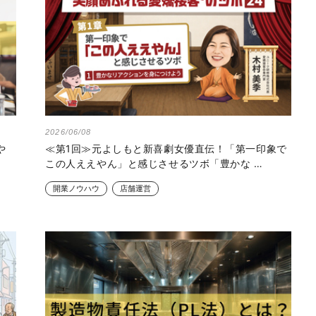
2026/06/08
や
≪第1回≫元よしもと新喜劇女優直伝！「第一印象で
この人ええやん」と感じさせるツボ「豊かな …
開業ノウハウ
店舗運営