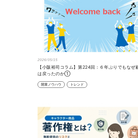
2026/05/15
【小阪裕司コラム】第224回：６年ぶりでもなぜ
は戻ったのか①
開業ノウハウ
トレンド