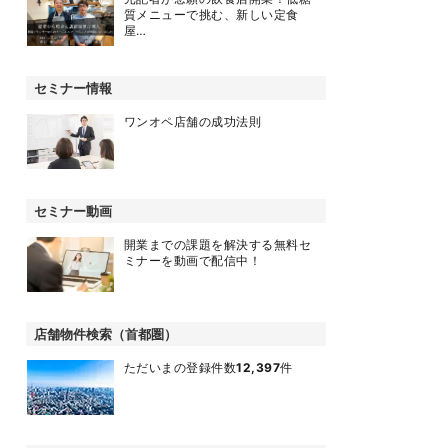
質メニューで挑む、新しい定食
屋…
セミナー情報
ワンオペ店舗の成功法則
セミナー動画
開業までの課題を解決する無料セ
ミナーを動画で配信中！
店舗物件検索（首都圏）
ただいまの登録件数
12,397
件