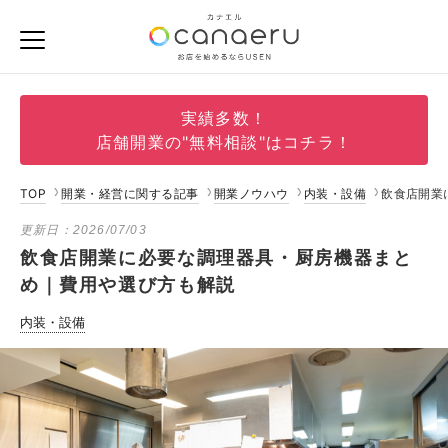
実績多数！
店舗開業の"無料相談"はコチラ！
TOP
開業・経営に関する記事
開業ノウハウ
内装・設備
飲食店開業
更新日：
2026/07/03
飲食店開業に必要な調理器具・厨房機器まと
め｜費用や選び方も解説
内装・設備