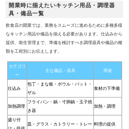
開業時に揃えたいキッチン用品・調理器
具・備品一覧
飲食店の開業では、業務をスムーズに進めるために多種多様
なキッチン用品や備品を揃える必要があります。仕込みから
提供、衛生管理まで、準備を検討すべき調理器具や備品の種
類を工程別にお伝えします。
カテゴリ
主な備品・器具
用途
ー
包丁・まな板・ボウル・バット・
仕込み
食材の下準備
ザル
フライパン・鍋・寸胴鍋・玉子焼
加熱調理
加熱・調理
き器
盛り付
皿・グラス・カトラリー・トレー
料理の提供
け・提供