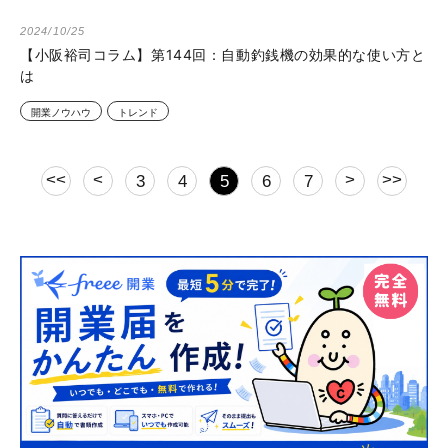
2024/10/25
【小阪裕司コラム】第144回：自動釣銭機の効果的な使い方と
は
開業ノウハウ
トレンド
<<
<
>
>>
3
4
5
6
7