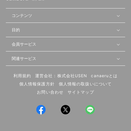
コンテンツ
目的
無料開業相談
セミナーで学ぶ
会員サービス
店舗運営
物件を探す
セミナー情報
資金・手続き
関連サービス
会員登録
先輩開業者の声
セミナー動画
首都圏
物件
メルマガ設定
記事から学ぶ
セミナー協力一覧
大阪
飲食店サクセスガイド（外部サイト）
内装・設備
利用規約
運営会社：株式会社USEN
canaeruとは
ログイン
飲食店の始め方
北海道
開業・経営に関する記事
個人情報保護方針
個人情報の取扱いについて
食材・仕入れ
業態別の開業方法
東海
編集ポリシー
お問い合わせ
サイトマップ
集客・宣伝
その他
トレンド
UIターン開業特集
飲食店開業