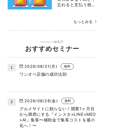
忘れると支払う税…
もっとみる
canaeru編集部
おすすめセミナー
2026/08/31(月)
無料
ワンオペ店舗の成功法則
2026/08/28(金)
無料
グルメサイトに頼らない！開業1ヶ月目
から満席にする『インスタ×LINE×MEO
×AI』集客〜補助金で集客コストを最小
化へ！〜