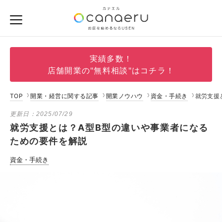
実績多数！
店舗開業の"無料相談"はコチラ！
TOP
開業・経営に関する記事
開業ノウハウ
資金・手続き
就労支援
更新日：
2025/07/29
就労支援とは？A型B型の違いや事業者になる
ための要件を解説
資金・手続き