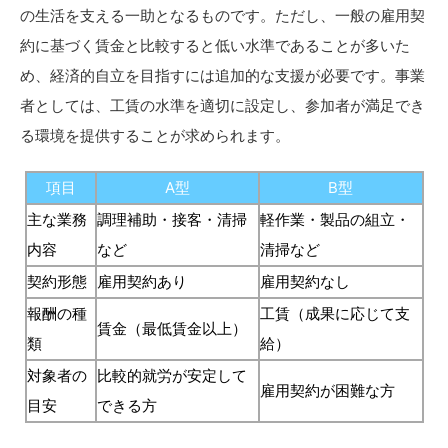
の生活を支える一助となるものです。ただし、一般の雇用契
約に基づく賃金と比較すると低い水準であることが多いた
め、経済的自立を目指すには追加的な支援が必要です。事業
者としては、工賃の水準を適切に設定し、参加者が満足でき
る環境を提供することが求められます。
項目
A型
B型
主な業務
調理補助・接客・清掃
軽作業・製品の組立・
内容
など
清掃など
契約形態
雇用契約あり
雇用契約なし
報酬の種
工賃（成果に応じて支
賃金（最低賃金以上）
類
給）
対象者の
比較的就労が安定して
雇用契約が困難な方
目安
できる方