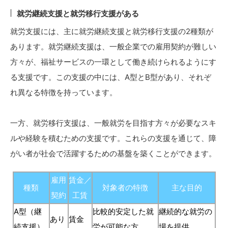
就労継続支援と就労移行支援がある
就労支援には、主に就労継続支援と就労移行支援の2種類が
あります。就労継続支援は、一般企業での雇用契約が難しい
方々が、福祉サービスの一環として働き続けられるようにす
る支援です。この支援の中には、A型とB型があり、それぞ
れ異なる特徴を持っています。
一方、就労移行支援は、一般就労を目指す方々が必要なスキ
ルや経験を積むための支援です。これらの支援を通じて、障
がい者が社会で活躍するための基盤を築くことができます。
雇用
賃金／
種類
対象者の特徴
主な目的
契約
工賃
A型（継
比較的安定した就
継続的な就労の
あり
賃金
続支援）
労が可能な方
場を提供